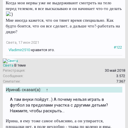
Когда мои нервы уже не выдерживают смотреть на тело
перед телеком, я все высказываю и он начинает что-то делать
Мне иногда кажется, что он тянет время специально. Как
будто боится, что он все сделает, а дальше что?-работать на
дядю?
Света
,
17 июн 2021
#122
Vladimir2510
нравится это.
Света
В теме
Регистрация:
30 май 2018
Сообщения:
3.572
Симпатии:
7.367
ИринаБ сказал(а):
↑
А там внуки пойдут...) А почему нельзя играть в
футбол за пределами участка с другими детьми?
Нажмите, чтобы раскрыть...
Ирина, я ему тоже самое объясняю, а он упирается,
площадки нет, в поле неудобно - трава по колено и ямы.