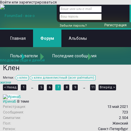
Войти или зарегистрироваться
Регистрация
Забыли пароль?
Главная
Форум
Альбомы
Пользователи
Последние сообщения
Главная
Форум
Растения в наших садах
Декоративные лиственные деревья и кустарники
Клен
Метки:
клен
клен дланелистный (acer palmatum)
< Назад
1
5
6
7
8
9
11
Вперёд >
←
→
ИринаБ
В теме
Регистрация:
13 май 2021
Сообщения:
723
Симпатии:
2.504
Пол:
Женский
Регион:
Санкт-Петербург