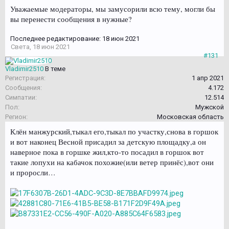
Уважаемые модераторы, мы замусорили всю тему, могли бы
вы перенести сообщения в нужные?
Последнее редактирование:
18 июн 2021
Света
,
18 июн 2021
#131
Vladimir2510
В теме
Регистрация:
1 апр 2021
Сообщения:
4.172
Симпатии:
12.514
Пол:
Мужской
Регион:
Московская область
Клён манжурский,тыкал его,тыкал по участку,снова в горшок
и вот наконец Весной присадил за детскую площадку,а он
наверное пока в горшке жил,кто-то посадил в горшок вот
такие лопухи на кабачок похожие(или ветер принёс),вот они
и проросли…