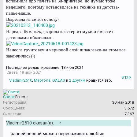
вспомнила про печать на 3d-принтере, но думаю тоже
недешего, поэтому остановилась на технике из детства-
папье-маше.
Вырезала из сетки основу-
Нарвала бумажек, сварила клестер из муки и вместе с
детишками обклеивали.
Нанесла грунтовку и черновой слой шпаклевки-на этом все
закончилось)))
Последнее редактирование:
18 июн 2021
Света
,
18 июн 2021
#129
Vladimir2510
,
Маргола
,
GALAS
и
2 другим
нравится это.
Света
В теме
Регистрация:
30 май 2018
Сообщения:
3.572
Симпатии:
7.367
Vladimir2510 сказал(а):
↑
ранней весной можно пересаживать любые