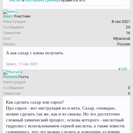
GALAS
и
Екатерина Дачница
нравится это.
Шико
Участник
Регистрация:
8 сен 2021
Сообщения:
29
Симпатии:
16
Пол:
Мужской
Регион:
Россия
А как сахар с клена получить
Шико
,
11 сен 2021
#139
Plumeria
Гость
Регистрация:
Сообщения:
0
Симпатии:
0
Как сделать сахар или сироп?
Про сироп - вот инструкция из и-нета. Сахар, очевидно,
можно сделать так же, как и из свеклы. Но это достаточно
сложный химический процесс, основа которого - кислотный
гидролиз с использованием серной кислоты, а также извести.
сомневаюсь, что это можно сделать в домашних условиях.