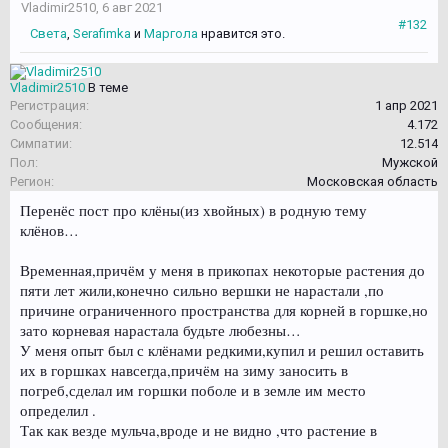
Vladimir2510
,
6 авг 2021
#132
Света
,
Serafimka
и
Маргола
нравится это.
Vladimir2510
В теме
Регистрация:
1 апр 2021
Сообщения:
4.172
Симпатии:
12.514
Пол:
Мужской
Регион:
Московская область
Перенёс пост про клёны(из хвойных) в родную тему
клёнов…
Временная,причём у меня в прикопах некоторые растения до
пяти лет жили,конечно сильно вершки не нарастали ,по
причине ограниченного пространства для корней в горшке,но
зато корневая нарастала будьте любезны…
У меня опыт был с клёнами редкими,купил и решил оставить
их в горшках навсегда,причём на зиму заносить в
погреб,сделал им горшки поболе и в земле им место
определил .
Так как везде мульча,вроде и не видно ,что растение в