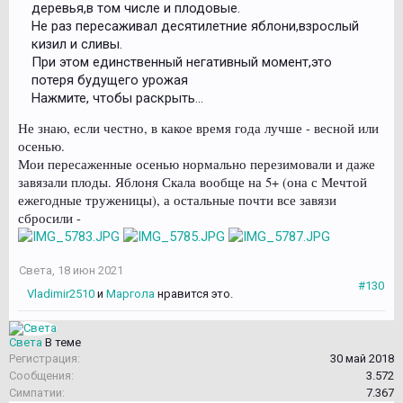
деревья,в том числе и плодовые.
Не раз пересаживал десятилетние яблони,взрослый
кизил и сливы.
При этом единственный негативный момент,это
потеря будущего урожая
Нажмите, чтобы раскрыть...
Не знаю, если честно, в какое время года лучше - весной или
осенью.
Мои пересаженные осенью нормально перезимовали и даже
завязали плоды. Яблоня Скала вообще на 5+ (она с Мечтой
ежегодные труженицы), а остальные почти все завязи
сбросили -
Света
,
18 июн 2021
#130
Vladimir2510
и
Маргола
нравится это.
Света
В теме
Регистрация:
30 май 2018
Сообщения:
3.572
Симпатии:
7.367