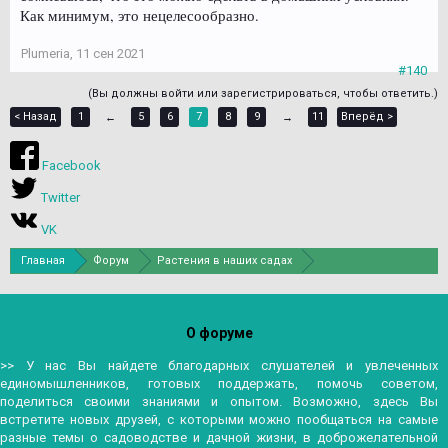
Как минимум, это нецелесообразно.
Plumeria
,
11 сен 2021
#140
(Вы должны войти или зарегистрироваться, чтобы ответить.)
< Назад
1
5
6
7
8
9
11
Вперёд >
←
→
Facebook
Twitter
VK
Главная
Форум
Растения в наших садах
Декоративные лиственные деревья и кустарники
О форуме
>> У нас Вы найдете благодарных слушателей и увлеченных
единомышленников, готовых поддержать, помочь советом,
поделиться своими знаниями и опытом. Возможно, здесь Вы
встретите новых друзей, с которыми можно пообщаться на самые
разные темы о садоводстве и дачной жизни, в доброжелательной