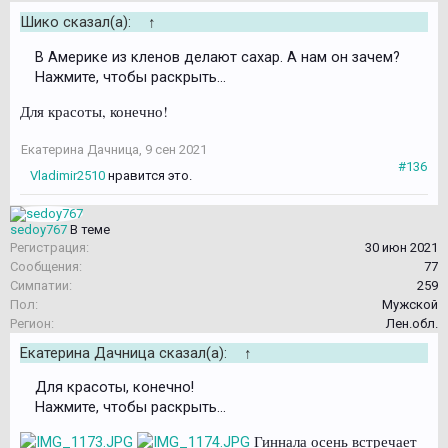
Шико сказал(а):
↑
В Америке из кленов делают сахар. А нам он зачем?
Нажмите, чтобы раскрыть...
Для красоты, конечно!
Екатерина Дачница
,
9 сен 2021
#136
Vladimir2510
нравится это.
sedoy767
В теме
Регистрация:
30 июн 2021
Сообщения:
77
Симпатии:
259
Пол:
Мужской
Регион:
Лен.обл.
Екатерина Дачница сказал(а):
↑
Для красоты, конечно!
Нажмите, чтобы раскрыть...
Гиннала осень встречает