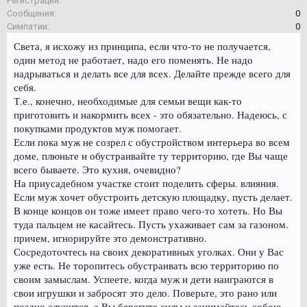
Регистрация:
Сообщения:
0
Симпатии:
0
Света, я исхожу из принципа, если что-то не получается,
один метод не работает, надо его поменять. Не надо
надрываться и делать все для всех. Делайте прежде всего для
себя.
Т.е., конечно, необходимые для семьи вещи как-то
приготовить и накормить всех - это обязательно. Надеюсь, с
покупками продуктов муж помогает.
Если пока муж не созрел с обустройством интерьера во всем
доме, плюньте и обустраивайте ту территорию, где Вы чаще
всего бываете. Это кухня, очевидно?
На приусадебном участке стоит поделить сферы. влияния.
Если муж хочет обустроить детскую площадку, пусть делает.
В конце концов он тоже имеет право чего-то хотеть. Но Вы
туда пальцем не касайтесь. Пусть ухаживает сам за газоном.
причем, игнорируйте это демонстративно.
Сосредоточтесь на своих декоративных уголках. Они у Вас
уже есть. Не торопитесь обустраивать всю территорию по
своим замыслам. Успеете, когда муж и дети наиграются в
свои игрушки и забросят это дело. Поверьте, это рано или
поздно случится, а Вы берегите силы и занимайтесь собою,