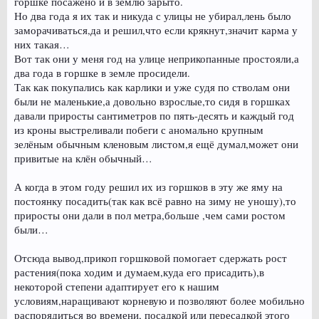
горшке посажено и в землю зарыто.
Но два года я их так и никуда с улицы не убирал,лень было
заморачиваться,да и решил,что если крякнут,значит карма у
них такая…
Вот так они у меня год на улице неприкопанные простояли,а
два года в горшке в земле просидели.
Так как покупались как карлики и уже судя по стволам они
были не маленькие,а довольно взрослые,то сидя в горшках
давали приросты сантиметров по пять-десять и каждый год
из кроны выстреливали побеги с аномально крупным
зелёным обычным кленовым листом,я ещё думал,может они
привитые на клён обычный…
А когда в этом году решил их из горшков в эту же яму на
постоянку посадить(так как всё равно на зиму не уношу),то
приросты они дали в пол метра,больше ,чем сами ростом
были…
Отсюда вывод,прикоп горшковой помогает сдержать рост
растения(пока ходим и думаем,куда его присадить),в
некоторой степени адаптирует его к нашим
условиям,наращивают корневую и позволяют более мобильно
распорядиться во времени, посадкой или пересадкой этого