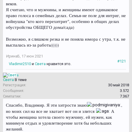
веков.
Я считаю, что и мужчины, и женщины имеют одинаковое
право голоса в семейных делах. Семья-не поле для интриг, не
войнушка "кто кого перехитрит", особенно в общих делах
обустройства ОБЩЕГО дома/сада)
Возможно, я слишком резка и не поняла юмора с утра, т.к. не
выспалась из-за работы)))))
ИринаБ
,
17 июн 2021
#121
Vladimir2510
и
Света
нравится это.
Света
В теме
Регистрация:
30 май 2018
Сообщения:
3.572
Симпатии:
7.367
Спасибо, Владимир. Я эти хитрости знаю
,
но моих сил на все не хватает вот он и злится
А
чтобы женщина хотела своего мужчину, ей нужен, как
минимум отдых и удовлетворение хотя бы небольших
желаний.