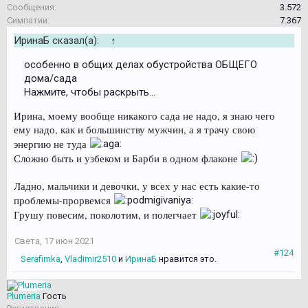
Сообщения:
3.572
Симпатии:
7.367
ИринаБ сказал(а):
↑
особенно в общих делах обустройства ОБЩЕГО
дома/сада
Нажмите, чтобы раскрыть...
Ирина, моему вообще никакого сада не надо, я знаю чего
ему надо, как и большинству мужчин, а я трачу свою
энергию не туда
Сложно быть и узбеком и Барби в одном флаконе
Ладно, мальчики и девочки, у всех у нас есть какие-то
проблемы-прорвемся
Грушу повесим, поколотим, и полегчает
Света
,
17 июн 2021
#124
Serafimka
,
Vladimir2510
и
ИринаБ
нравится это.
Plumeria
Гость