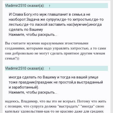
Vladimir2510 сказал(а):
↑
И Слава Богу,что муж главшпанит в семье,а не
наоборот.Задача же супруги,где-то хитростью,где-то
лестью,где-то лаской заставить нас(мужчин),иногда
сделать по Вашему
Нажмите, чтобы раскрыть...
Вы считаете мужчин наразумными эгоистичными
созданиями, которыми надо управлять хитростью, а то сами
они добровольно не могут сделать приятное другим членам
семьи?))
Vladimir2510 сказал(а):
↑
иногда сделать по Вашему и тогда на вашей улице
тоже праздник(праздник не простой,а выстраданный
и заработанный).
Нажмите, чтобы раскрыть...
надеюсь, Владимир, что вы это не всерьез. Потому что жить
с позиции, что супруга должна "выстрадать" "иногда" свою
капельку удовольствия-как-то не красиво даже для средних