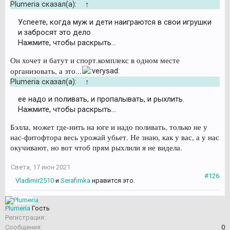
Plumeria сказал(а):
↑
Успеете, когда муж и дети наиграются в свои игрушки
и забросят это дело
Нажмите, чтобы раскрыть...
Он хочет и батут и спорт.комплекс в одном месте
организовать, а это...
Plumeria сказал(а):
↑
ее надо и поливать, и пропалывать, и рыхлить.
Нажмите, чтобы раскрыть...
Бэлла, может где-нить на юге и надо поливать, только не у
нас-фитофтора весь урожай убьет. Не знаю, как у вас, а у нас
окучивают, но вот чтоб прям рыхлили я не видела.
Света
,
17 июн 2021
#126
Vladimir2510
и
Serafimka
нравится это.
Plumeria
Гость
Регистрация:
Сообщения:
0