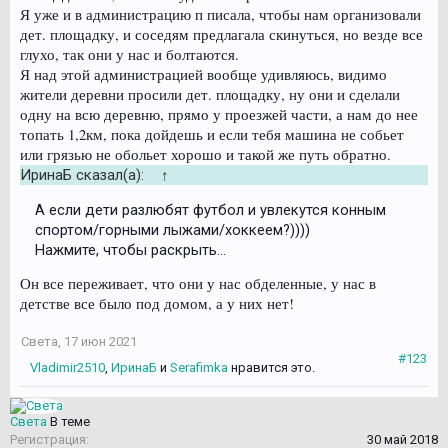
Я уже и в администрацию п писала, чтобы нам организовали
дет. площадку, и соседям предлагала скинуться, но везде все
глухо, так они у нас и болтаются.
Я над этой администрацией вообще удивляюсь, видимо
жители деревни просили дет. площадку, ну они и сделали
одну на всю деревню, прямо у проезжей части, а нам до нее
топать 1,2км, пока дойдешь и если тебя машина не собьет
или грязью не обольет хорошо и такой же путь обратно.
ИринаБ сказал(а):
↑
А если дети разлюбят футбол и увлекутся конным
спортом/горными лыжами/хоккеем?))))
Нажмите, чтобы раскрыть...
Он все переживает, что они у нас обделенные, у нас в
детстве все было под домом, а у них нет!
Света
,
17 июн 2021
#123
Vladimir2510
,
ИринаБ
и
Serafimka
нравится это.
Света
В теме
Регистрация:
30 май 2018