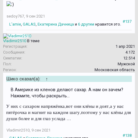
sedoy767
,
9 сен 2021
#137
L'amie
,
GALAS
,
Екатерина Дачница
и
6 другим
нравится это.
Vladimir2510
В теме
Регистрация:
1 апр 2021
Сообщения:
4.172
Симпатии:
12.514
Пол:
Мужской
Регион:
Московская область
Шико сказал(а):
↑
В Америке из кленов делают сахар. А нам он зачем?
Нажмите, чтобы раскрыть...
У них с сахаром напряжёнка,вот они клёны и доят,а у нас
пятёрочка и магнит на каждом шагу,поэтому у нас клёны для
души более и для глаз услада …
Vladimir2510
,
9 сен 2021
#138