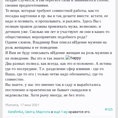
своими предпочтениями.
Те вещи, которые требуют совместной работы, как-то
посадка картошки и пр. вы и так делаете вместе. кстати, ее
надо и поливать, и пропалывать, и рыхлить. Здесь Вы с
полным правом должны привлекать мужа, возможно, и
детишек уже. Сколько им лет и участвуют ли они в каких-то
общественных мероприятиях подобного рода?
Одним словом, Владимир Вам описал вИдение мужчин на
роль женщины и ее поведение.
Я Вам не буду описывать вИдение женщин на роль мужчин и
их поведение. Вы это и так знаете.
Два разных полюса, как всегда, как это и положено. А истина
где-то посередине. Т.е. разделение сфер влияния - где-то
Ваша, где-то его ( только четко надо обозначить), где-то
совместно.
Вы знаете, у нас это именно так в саду и выработалось
постепенно и практически не бывает скандалов и
недовольства. Хотя рычу иногда, не без этого.
Plumeria
,
17 июн 2021
#125
Serafimka
,
Света
,
Маргола
и
ещё 1-му
нравится это.