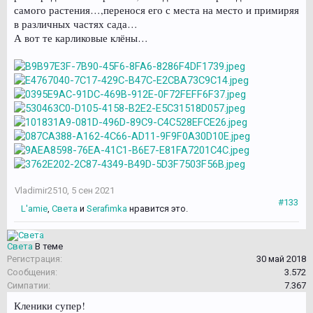
самого растения…,перенося его с места на место и примиряя
в различных частях сада…
А вот те карликовые клёны…
Vladimir2510
,
5 сен 2021
#133
L'amie
,
Света
и
Serafimka
нравится это.
Света
В теме
Регистрация:
30 май 2018
Сообщения:
3.572
Симпатии:
7.367
Кленики супер!