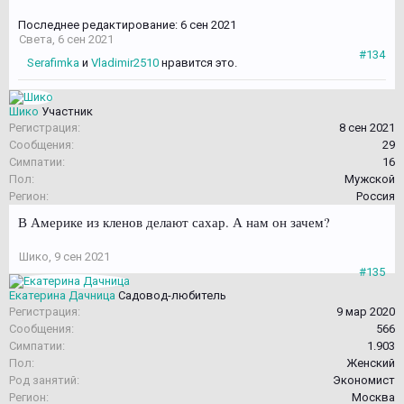
Последнее редактирование:
6 сен 2021
Света
,
6 сен 2021
#134
Serafimka
и
Vladimir2510
нравится это.
Шико
Участник
Регистрация:
8 сен 2021
Сообщения:
29
Симпатии:
16
Пол:
Мужской
Регион:
Россия
В Америке из кленов делают сахар. А нам он зачем?
Шико
,
9 сен 2021
#135
Екатерина Дачница
Садовод-любитель
Регистрация:
9 мар 2020
Сообщения:
566
Симпатии:
1.903
Пол:
Женский
Род занятий:
Экономист
Регион:
Москва