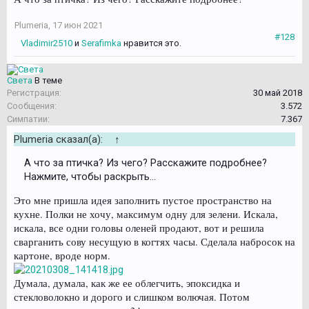
Plumeria
,
17 июн 2021
#128
Vladimir2510
и
Serafimka
нравится это.
Света
В теме
Регистрация:
30 май 2018
Сообщения:
3.572
Симпатии:
7.367
Plumeria сказал(а):
↑
А что за птичка? Из чего? Расскажите подробнее?
Нажмите, чтобы раскрыть...
Это мне пришла идея заполнить пустое пространство на
кухне. Полки не хочу, максимум одну для зелени. Искала,
искала, все одни головы оленей продают, вот и решила
сварганить сову несущую в когтях часы. Сделала набросок на
картоне, вроде норм.
Думала, думала, как же ее облегчить, эпоксидка и
стекловолокно и дорого и слишком волючая. Потом