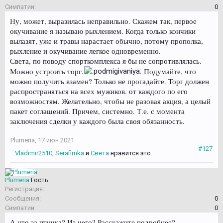
Симпатии:
0
Ну, может, выразилась неправильно. Скажем так, первое
окучивание я называю рыхлением. Когда только кончики
вылазят, уже и травы нарастает обычно, потому прополка,
рыхление и окучивание легкое одновременно.
Света, по поводу спорткомплекса я бы не сопротивлялась.
Можно устроить торг.
Подумайте, что
можно получить взамен? Только не прогадайте. Торг должен
распространяться на всех мужиков. от каждого по его
возможностям. Желательно, чтобы не разовая акция, а целый
пакет соглашений. Причем, системно. Т.е. с момента
заключения сделки у каждого была своя обязанность.
Plumeria
,
17 июн 2021
#127
Vladimir2510
,
Serafimka
и
Света
нравится это.
Plumeria
Гость
Регистрация:
Сообщения:
0
Симпатии:
0
А что за птичка? Из чего? Расскажите подробнее?