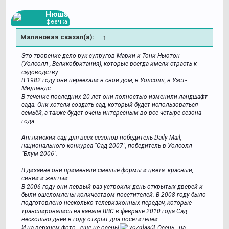
Нюша
феечка
Малиновая сказал(а):
↑
Это творение дело рук супругов Марии и Тони Ньютон
(Уолсолл , Великобритания), которые всегда имели страсть к
садоводству.
В 1982 году они переехали в свой дом, в Уолсолл, в Уэст-
Мидлендс.
В течение последних 20 лет они полностью изменили ландшафт
сада. Они хотели создать сад, который будет использоваться
семьёй, а также будет очень интересным во все четыре сезона
года.
Английский сад для всех сезонов победитель Daily Mail,
национального конкурса “Сад 2007", победитель в Уолсолл
"Блум 2006″.
В дизайне они применяли смелые формы и цвета: красный,
синий и желтый.
В 2006 году они первый раз устроили день открытых дверей и
были ошеломлены количеством посетителей. В 2008 году было
подготовлено несколько телевизионных передач, которые
транслировались на канале BBC в феврале 2010 года.Сад
несколько дней в году открыт для посетителей.
И на верхнем фото - еще не осень!
Осень - на