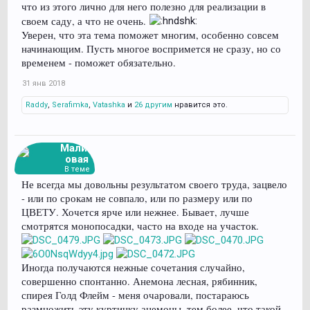
что из этого лично для него полезно для реализации в
своем саду, а что не очень.
Уверен, что эта тема поможет многим, особенно совсем
начинающим. Пусть многое воспримется не сразу, но со
временем - поможет обязательно.
31 янв 2018
Raddy
,
Serafimka
,
Vatashka
и
26 другим
нравится это.
Малин
овая
В теме
Не всегда мы довольны результатом своего труда, зацвело
- или по срокам не совпало, или по размеру или по
ЦВЕТУ. Хочется ярче или нежнее. Бывает, лучше
смотрятся монопосадки, часто на входе на участок.
Иногда получаются нежные сочетания случайно,
совершенно спонтанно. Анемона лесная, рябинник,
спирея Голд Флейм - меня очаровали, постараюсь
размножить эту куртинку анемоны, тем более, что такой