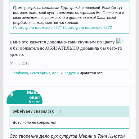
Пример игры на ньюансах. Пурпурный и розовый. Если бы тут
рос желтолистный куст - гармония потерялась бы. С зеленым и
сизо-зеленым все нормально и довольно ярко! Салатовый
(вербейник в мае) смотрится хорошо.
Посмотреть вложение 4271
Посмотреть вложение 4272
а мне это кажется довольно-таки скучным по цвету
я бы обязательно,ОБЯЗАТЕЛЬНО добавила бы чего-то
яркого.
31 янв 2018
Serafimka
,
Сентябрина
,
April
и
9 другим
нравится это.
Малин
овая
В теме
ovbelyaev сказал(а):
↑
фото - оно не корректно!
Это творение дело рук супругов Марии и Тони Ньютон