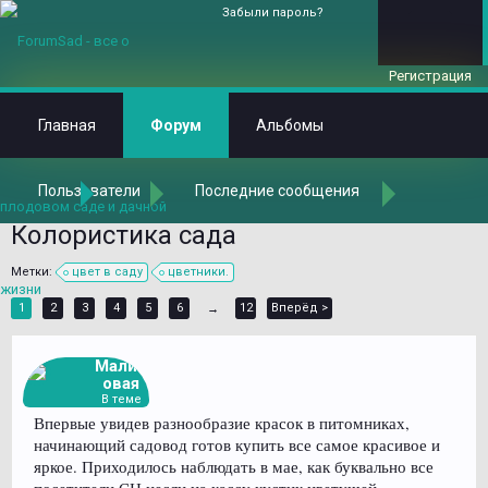
Забыли пароль?
Регистрация
Главная
Форум
Альбомы
Пользователи
Последние сообщения
Главная
Форум
О том, что принято называть "Ландшафтным дизай
Использование растений в ландшафте
Колористика сада
Метки:
цвет в саду
цветники.
1
2
3
4
5
6
12
Вперёд >
→
Малин
овая
В теме
Впервые увидев разнообразие красок в питомниках,
начинающий садовод готов купить все самое красивое и
яркое. Приходилось наблюдать в мае, как буквально все