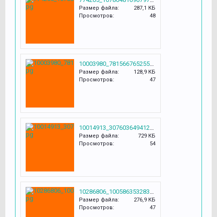
Размер файла:
287,1 КБ
Просмотров:
48
10003980_781566765255050_7277928654952095621_n.jpg
Размер файла:
128,9 КБ
Просмотров:
47
10014913_307603649412128_5590736513491949292_o.jpg
Размер файла:
729 КБ
Просмотров:
54
10286806_1005863532833195_9032980786729289104_o.jpg
Размер файла:
276,9 КБ
Просмотров:
47