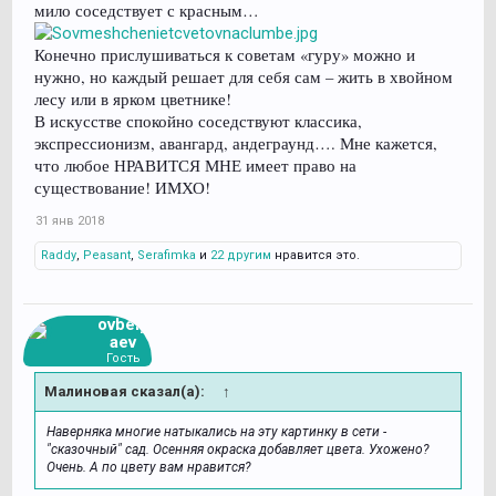
мило соседствует с красным…
Конечно прислушиваться к советам «гуру» можно и
нужно, но каждый решает для себя сам – жить в хвойном
лесу или в ярком цветнике!
В искусстве спокойно соседствуют классика,
экспрессионизм, авангард, андеграунд…. Мне кажется,
что любое НРАВИТСЯ МНЕ имеет право на
существование! ИМХО!
31 янв 2018
Raddy
,
Peasant
,
Serafimka
и
22 другим
нравится это.
ovbely
aev
Гость
Малиновая сказал(а):
↑
Наверняка многие натыкались на эту картинку в сети -
"сказочный" сад. Осенняя окраска добавляет цвета. Ухожено?
Очень. А по цвету вам нравится?