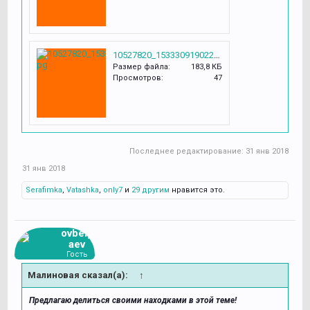
10527820_1533309190223500_32039176149020464_n.jpg
Размер файла:
183,8 КБ
Просмотров:
47
Последнее редактирование:
31 янв 2018
31 янв 2018
Serafimka
,
Vatashka
,
only7
и
29 другим
нравится это.
ovbely
aev
Гость
Малиновая сказал(а):
↑
Предлагаю делиться своими находками в этой теме!