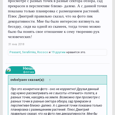
просмотре с разных точек в разные сектора обзора, сад
прекрасен в перспективе близко- далеко. А с данной точки
показана только планировка с размещением растений.
Плюс Дмитрий правильно сказал, что на фото пик
декоративности. Мне бы было интересно взглянуть на
беседку, сидя на одной из скамеек, тогда точно можно
было бы понять свое отношение к сему творению рук
человеческих!
31 янв 2018
Peasant
,
Serafimka
,
Rococo
и
19 другим
нравится это.
Нюша
феечка
ovbelyaev сказал(а):
↑
Про это конкретное фото - оно не корректно! Друзья данный
сад нужно рассматривать не с высоты «птичьего» полета, а
разных точек, находясь на земле. Возможно при просмотре с
разных точек в разные сектора обзора, сад прекрасен в
перспективе близко- далеко. А с данной точки показана только
планировка с размещением растений. Плюс Дмитрий
правильно сказал, что на фото пик декоративности. Мне бы