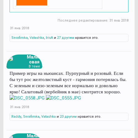
Последнее редактирование:
31 янв 2018
31 янв 2018
Serafimka
,
Vatashka
,
IrisA
и
27 другим
нравится это.
Малин
овая
В теме
Пример игры на ньюансах. Пурпурный и розовый. Если
бы тут рос желтолистный куст - гармония потерялась бы.
С зеленым и сизо-зеленым все нормально и довольно
ярко! Салатовый (вербейник в мае) смотрится хорошо.
31 янв 2018
Raddy
,
Serafimka
,
Vatashka
и
23 другим
нравится это.
Малин