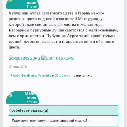
овая
В теме
Чубушник Ауреа салатового цвета и герань нежно-
розового цвета под ивой извилистой Матсудана, у
которой тоже светло-зеленая листва и желтая кора.
Барбарисы пурпурные лучше смотрятся с желто-зеленым,
чем с ярко-желтым. Чубушник Ауреа такой яркий только
весной, летом он зеленеет и становится почти обычного
цвета.
31 янв 2018
Raddy
,
Serafimka
,
Vatashka
и
23 другим
нравится это.
Малин
овая
В теме
ovbelyaev сказал(а):
↑
Посмеялся над чередованием красный желтый…