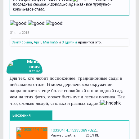
последнем снимке, и довольно мрачная - всё пурпурно-
коричневое стало.
31 янв 2018
Сентябрина
,
April
,
Marika55
и
3 другим
нравится это.
Малин
овая
В теме
Для тех, кто любит поспокойнее, традиционные сады в
пейзажном стиле. В моем деревенском окружении
напрашивается еще более спокойный и природный сад,
чем на этих фото, может быть луг и лесная полянка. Так
что, сколько людей, столько и разных садов!
Вложения:
10330414_1533308970223522_1837473384105266729_n.jpg
Размер файла:
260,9 КБ