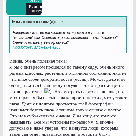
тратор
Команда
форума
Малиновая сказал(а):
↑
Наверняка многие натыкались на эту картинку в сети -
"сказочный" сад. Осенняя окраска добавляет цвета. Ухожено?
Очень. А по цвету вам нравится?
Посмотреть вложение 4266
Ирина, очень полезная тема!
Я бы с интересом прошелся по такому саду, очень много
разных классных растений, в отличном состоянии, многие
- на пике своей декоративности (осень). Может, даже и не
один раз хотел бы по нему погулять, чтобы рассмотреть
каждое растение
. Но смотреть на это ежедневно, по
много раз - я бы не смог, даже просто потому, что устают
глаза. Даже от долгого просмотра этой фотографии
начинают болеть глаза, слишком ярко и слишком пестро.
Это мое субъективное мнение. Я не хочу его кому-то
навязывать. Все мы устроены по-разному. Я вполне
допускаю и даже уверен, что найдутся люди, которым
такой сад будет нравиться всегда, и которые будут