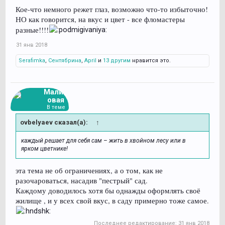
Кое-что немного режет глаз, возможно что-то избыточно!
НО как говорится, на вкус и цвет - все фломастеры
разные!!!!
31 янв 2018
Serafimka
,
Сентябрина
,
April
и
13 другим
нравится это.
Малин
овая
В теме
ovbelyaev сказал(а):
↑
каждый решает для себя сам – жить в хвойном лесу или в
ярком цветнике!
эта тема не об ограничениях, а о том, как не
разочароваться, насадив "пестрый" сад.
Каждому доводилось хотя бы однажды оформлять своё
жилище , и у всех свой вкус, в саду примерно тоже самое.
Последнее редактирование:
31 янв 2018