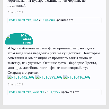
коричневый. И пузыреплодник почти черный, не
пурпурный.
31 янв 2018
Raddy
,
Serafimka
,
IrisA
и
15 другим
нравится это.
Малин
овая
В теме
Я буду публиковать свои фото прошлых лет, но сада в
этом виде из-за переделок уже не существует. Некоторые
сочетания и композиции из прошлого взяты мною на
заметку, как удачные. Осенние фото - барбарис Эректа,
монарда, лилейник, хоста, флокс шиловидный, туя
Смарагд в стрижке.
31 янв 2018
Raddy
,
Serafimka
,
Vatashka
и
19 другим
нравится это.