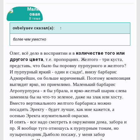
Малин
овая
В теме
ovbelyaev сказал(а):
↑
более чем уместно
Олег, всё дело в восприятии и в
количестве того или
, т.е. пропорциях. Желтого - три куста,
другого цвета
представь, что было бы поровну пурпурного и желтого?
И пурпурный яркий - один и сзади!, внизу барбарис
Адмирейшн, он больше коричневый. Поэтому композиция
выглядит ярко, но приемлимо. Маленький барбарис
Атропурпуреа - я бы убрала, и ярко-желтый шарик слева
заменила бы на что-то зеленое, даже на злак или хосту.
Вместо вертикального желтого барбариса можно
посадить Эректу - будет лучше, как мне кажется, а
осенью Эректа изумительной окраски.
И опять - все надо смотреть в окружении дома, забора и
пр. Я вообще туго отношусь к пурпурным тонам, но
пузыреплодник Дьяболо посажу, у меня забор