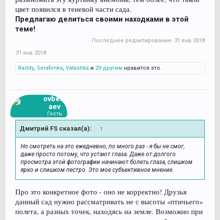
цвет появился в теневой части сада.
Предлагаю делиться своими находками в этой
теме!
Последнее редактирование:
31 янв 2018
31 янв 2018
Raddy
,
Serafimka
,
Vatashka
и
29 другим
нравится это.
ovbely
aev
Гость
Дмитрий FS сказал(а):
↑
Но смотреть на это ежедневно, по много раз - я бы не смог,
даже просто потому, что устают глаза. Даже от долгого
просмотра этой фотографии начинают болеть глаза, слишком
ярко и слишком пестро. Это мое субъективное мнение.
Про это конкретное фото - оно не корректно! Друзья
данный сад нужно рассматривать не с высоты «птичьего»
полета, а разных точек, находясь на земле. Возможно при