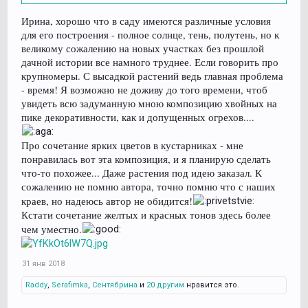
Ирина, хорошо что в саду имеются различные условия
для его построения - полное солнце, тень, полутень, но к
великому сожалению на новых участках без прошлой
дачной истории все намного труднее. Если говорить про
крупномеры. С высадкой растений ведь главная проблема
- время! Я возможно не доживу до того времени, чтоб
увидеть всю задуманную мною композицию хвойных на
пике декоративности, как и допущенных огрехов....
Про сочетание ярких цветов в кустарниках - мне
понравилась вот эта композиция, и я планирую сделать
что-то похожее... Даже растения под идею заказал. К
сожалению не помню автора, точно помню что с наших
краев, но надеюсь автор не обидится!
Кстати сочетание желтых и красных тонов здесь более
чем уместно.
31 янв 2018
Raddy
,
Serafimka
,
Сентябрина
и
20 другим
нравится это.