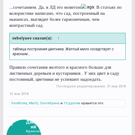
...сочетанием. Да, в ЛД это моветон
В статьях по
колористике написано, что сад, построенный на
ньюансах, выглядит более гармоничным, чем
контрастный сад.
ovbelyaev сказал(а):
↑
таблица построения цветника. Желтый мило соседствует с
красным…
Правило сочетания желтого и красного больше для
лиственных деревьев и кустарников . У них цвет в саду
постоянный, цветники не успевают надоедать.
Последнее редактирование:
31 янв 2018
31 янв 2018
Serafimka
,
MarSi
,
Сентябрина
и
13 другим
нравится это.
Дмитр
ий
Админис