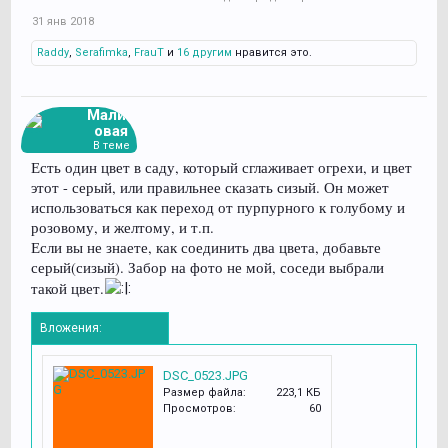
31 янв 2018
Raddy
,
Serafimka
,
FrauT
и
16 другим
нравится это.
Малин
овая
В теме
Есть один цвет в саду, который сглаживает огрехи, и цвет
этот - серый, или правильнее сказать сизый. Он может
использоваться как переход от пурпурного к голубому и
розовому, и желтому, и т.п.
Если вы не знаете, как соединить два цвета, добавьте
серый(сизый). Забор на фото не мой, соседи выбрали
такой цвет.
Вложения:
DSC_0523.JPG
Размер файла:
223,1 КБ
Просмотров:
60