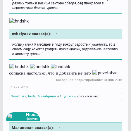
разных точек в разные сектора обзора, сад прекрасен в
перспективе близко- далеко.
ovbelyaev сказал(а):
↑
Когда у меня 9 месяцев в году вокруг серость и унылость, то в
своем саду хочется увидеть яркие краски, радоваться цветению
и аромату цветов!
согласна настолько, что и добавить нечего
Последнее редактирование:
31 янв 2018
31 янв 2018
Serafimka
,
IrisA
,
Сентябрина
и
16 другим
нравится это.
Нюша
феечка
Малиновая сказал(а):
↑