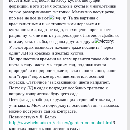
посетители СЦ несли на кассу кустик цветущей
форзиции, в это время остальные кусты и многолетники
только разворачивают листочки. Магнолию несут реже,
про неё не все знают
Та же картина с
краснолистными и желтолистными деревьями и
кустарниками, надо-не надо, восхищение превышает
рацио, ну как не взять пузыреплодник Лютеис и Дьяболо,
они же, казалось бы, созданы друг для друга
У некоторых возникает желание даже посадить "через
один" ЖИ из красных и желтых кустов.
По прошествии времени не всем нравится такое обилие
цвета в саду, часто мы строим сад, подглядывая за
природой, а в природе яркие краски непостоянны, чаще
они "горят" короткое время цветения или осенней
окраски. Статичное "выскакивание" цвета напрягает.
Поэтому ЛД в садах подходят особенно трепетно к
вопросу колористики будущего сада.
Цвет фасада, забора, окружающих строений тоже надо
учитывать. Можно подчеркнуть основной тон - ньюансы,
можно построить сад на контрасте.
Позаимствую у Л. Белых
5
http://www.belstudio.ru/articles/garden-coloristic.html
коротких правил колористики в саду: