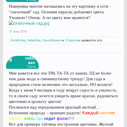
Наверняка многие натыкались на эту картинку в сети -
"сказочный" сад. Осенняя окраска добавляет цвета.
Ухожено? Очень. А по цвету вам нравится?
31 янв 2018
Serafimka
,
Vatashka
,
Сентябрина
и
13 другим
нравится это.
ovbely
aev
Гость
Мне кажется все эти ТРА-ТА-ТА от наших ЛД не более
чем дань моде и сиюминутному тренду! Для сада в
природном стиле возможно это актуально, НО коллеги!
Когда у меня 9 месяцев в году вокруг серость и унылость,
то в своем саду хочется увидеть яркие краски, радоваться
цветению и аромату цветов!
Посмеялся над чередованием красный желтый…
Вспомним природу – принцип радуги!
Каждый
охотник
!!!!
желает
знать
где
сидит
фазан
Вот для примера таблица построения цветника. Желтый