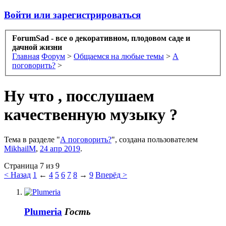
Войти или зарегистрироваться
ForumSad - все о декоративном, плодовом саде и
дачной жизни
Главная
Форум
>
Общаемся на любые темы
>
А
поговорить?
>
Ну что , посслушаем
качественную музыку ?
Тема в разделе "
А поговорить?
", создана пользователем
MikhailM
,
24 апр 2019
.
Страница 7 из 9
< Назад
1
←
4
5
6
7
8
→
9
Вперёд >
Plumeria
Гость