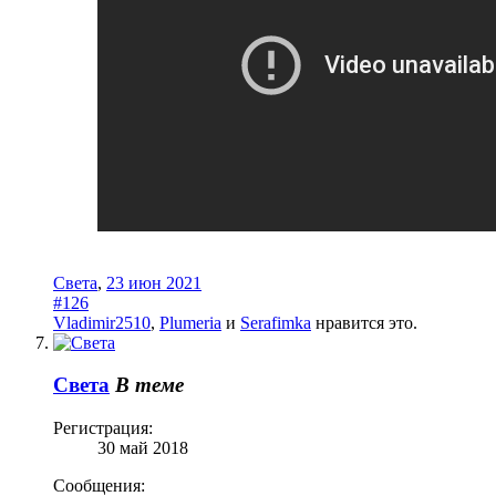
Света
,
23 июн 2021
#126
Vladimir2510
,
Plumeria
и
Serafimka
нравится это.
Света
В теме
Регистрация:
30 май 2018
Сообщения: