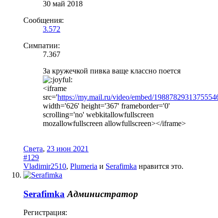
30 май 2018
Сообщения:
3.572
Симпатии:
7.367
За кружечкой пивка ваще классно поется
<iframe
src='
https://my.mail.ru/video/embed/1988782931375554
width='626' height='367' frameborder='0'
scrolling='no' webkitallowfullscreen
mozallowfullscreen allowfullscreen></iframe>
Света
,
23 июн 2021
#129
Vladimir2510
,
Plumeria
и
Serafimka
нравится это.
Serafimka
Администратор
Регистрация: