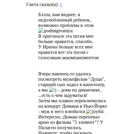
Света сказал(а):
↑
Бэлла, вам виднее, я
недолюбленный ребенок,
возможно проблема в этом
В оригинале эта песня мне
больше нравится, спасибо.
У Ирины больше всех мне
нравится вот эта песня с
голосовым аккомпанементом
Вчера наконец-то удалось
посмотреть мультфильм "Душа",
старший сын ходил в кинотеатр,
а мы
- дома на диванчике,
...есть о чем задуматься!
Затем мы плавно переключились
на концерт Димаша в Нью-Йорке
- муж в него влюбился
Интересно, Димаш перепевал
арию из фильма "5 элемент"? У
Пилагеи получилось.
Нажмите, чтобы раскрыть...