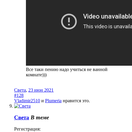
Все таки пению надо учиться не ванной
комнате)))
Света
,
23 июн 2021
#128
Vladimir2510
и
Plumeria
нравится это.
Света
В теме
Регистрация: