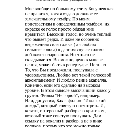
Мне вообще по большому счету Богушевская
не нравится, хотя я отдаю должное ее
замечательному тембру. По моим
пристрастиям к определенным тембрам, их
окраске ее голос просто обязан мне
нравиться. Высокий голос, но очень теплый,
что бывает редко. И даже не особенно
выраженная сила голоса ( а я люблю
сильные голоса) в данном случае только
добавляет очарования. Но что-то не
складывается. Возможно, дело в манере
пения, может быть в репертуаре. Не знаю.
То, что Вы предложили, послушала с
удовольствием. Люблю вот такой голосовой
аккомпанемент. И люблю пение акапелла.
Конечно, если это сделано на высоком
уровне. В этом смысле высочайший класс у
грузин. Фильм "Не горюй", например.
Или, допустим, Бах в фильме "Июльский
дождь", который советую посмотреть. И,
кстати, интересный разбор его критиком,
который тоже советую послушать. Дам
ссылку на вокализ и разбор, а не в виде
роликов, потому что это можно только