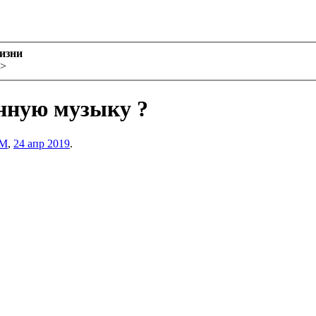
жизни
>
енную музыку ?
lM
,
24 апр 2019
.