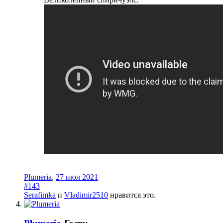
Plumeria
,
27 июл 2021
#143
Serafimka
и
Vladimir2510
нравится это.