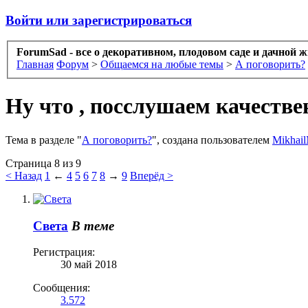
Войти или зарегистрироваться
ForumSad - все о декоративном, плодовом саде и дачной 
Главная
Форум
>
Общаемся на любые темы
>
А поговорить?
Ну что , посслушаем качеств
Тема в разделе "
А поговорить?
", создана пользователем
Mikhai
Страница 8 из 9
< Назад
1
←
4
5
6
7
8
→
9
Вперёд >
Света
В теме
Регистрация:
30 май 2018
Сообщения:
3.572