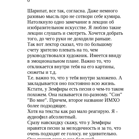
0
Шарипат, все так, согласна. Даже немного
разовью мысль про не сотвори себе кумира.
Натолкнуло одно замечание в лекции об
изобразительном искусстве. Я люблю такие
лекции слушать и смотреть. Хочется добрать
того, до чего руки не доходили раньше.
Так вот лектор сказал, что по большому
счету зрителю плевать на то, чем
руководствовался художник. Имеется ввиду
в эмоциональном плане. Важно то, что
откликается внутри тебя на его картины,
сюжеты и т.д.
Т.е. важно то, что у тебя внутри заложено. А
закладывается оно постоянно всю жизнь.
Кстати, у Земфиры есть песня о чем-то таком
похожем. Она называется по-разному. "Сон"
"Во мне". Причем, второе название ИМХО
более подходящее.
Хотя на тексты как раз мало реагирую. Я -
аудиофил абсолютный.
Сразу навскидку скажу, что у Земфиры
нравятся песни за мелодичность и за то, что
очень подходят ее голосу. не удивительно.