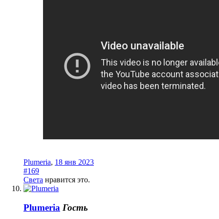
Plumeria
,
18 янв 2023
#169
Света
нравится это.
Plumeria
Гость