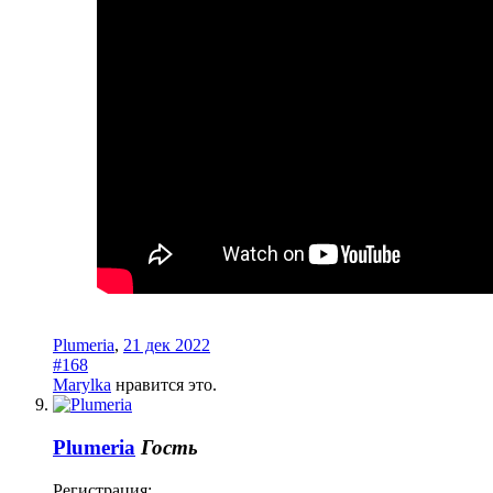
Plumeria
,
21 дек 2022
#168
Marylka
нравится это.
Plumeria
Гость
Регистрация: