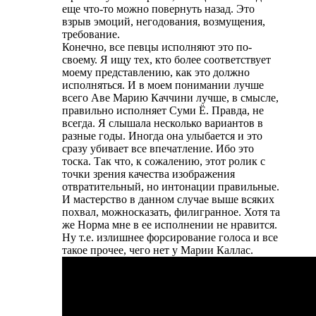
еще что-то можно повернуть назад. Это
взрыв эмоций, негодования, возмущения,
требование.
Конечно, все певцы исполняют это по-
своему. Я ищу тех, кто более соответствует
моему представлению, как это должно
исполняться. И в моем понимании лучше
всего Аве Марию Каччини лучше, в смысле,
правильно исполняет Суми Ё. Правда, не
всегда. Я слышала несколько вариантов в
разные годы. Иногда она улыбается и это
сразу убивает все впечатление. Ибо это
тоска. Так что, к сожалению, этот ролик с
точки зрения качества изображения
отвратительный, но интонации правильные.
И мастерство в данном случае выше всяких
похвал, можносказать, филигранное. Хотя та
же Норма мне в ее исполнении не нравится.
Ну т.е. излишнее форсирование голоса и все
такое прочее, чего нет у Марии Каллас.