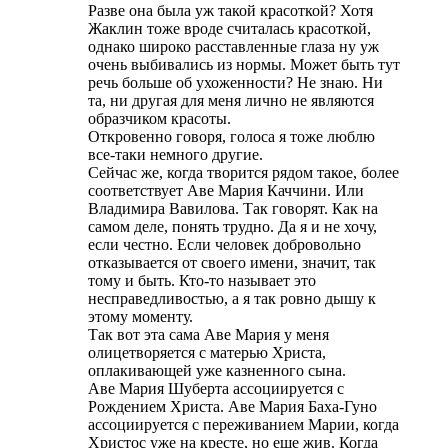
Разве она была уж такой красоткой? Хотя
Жаклин тоже вроде считалась красоткой,
однако широко расставленные глаза ну уж
очень выбивались из нормы. Может быть тут
речь больше об ухоженности? Не знаю. Ни
та, ни другая для меня лично не являются
образчиком красоты.
Откровенно говоря, голоса я тоже люблю
все-таки немного другие.
Сейчас же, когда творится рядом такое, более
соответствует Аве Мария Каччини. Или
Владимира Вавилова. Так говорят. Как на
самом деле, понять трудно. Да я и не хочу,
если честно. Если человек добровольно
отказывается от своего имени, значит, так
тому и быть. Кто-то называет это
несправедливостью, а я так ровно дышу к
этому моменту.
Так вот эта сама Аве Мария у меня
олицетворяется с матерью Христа,
оплакивающей уже казненного сына.
Аве Мария Шуберта ассоциируется с
Рождением Христа. Аве Мария Баха-Гуно
ассоциируется с переживанием Марии, когда
Христос уже на кресте, но еще жив. Когда