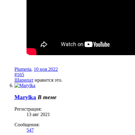
Plumeria
,
10 ноя 2022
#165
Шарипат
нравится это.
Marylka
В теме
Регистрация:
13 авг 2021
Сообщения:
547