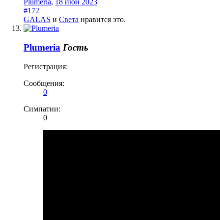
Plumeria
,
18 июн 2023
#172
GALAS
и
Света
нравится это.
Plumeria
Гость
Регистрация:
Сообщения:
0
Симпатии:
0