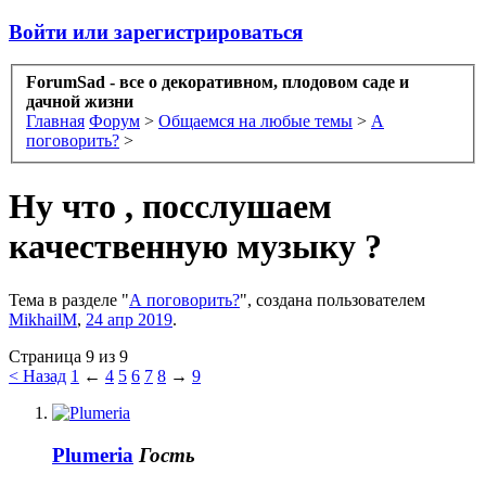
Войти или зарегистрироваться
ForumSad - все о декоративном, плодовом саде и
дачной жизни
Главная
Форум
>
Общаемся на любые темы
>
А
поговорить?
>
Ну что , посслушаем
качественную музыку ?
Тема в разделе "
А поговорить?
", создана пользователем
MikhailM
,
24 апр 2019
.
Страница 9 из 9
< Назад
1
←
4
5
6
7
8
→
9
Plumeria
Гость