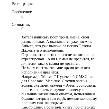
Регистрация:
Сообщения:
0
Симпатии:
0
Хотела написать пост про Шамана, свои
размышлялки. А оказывается уже писАла.
Забыла, что уже выложила песню Элтона
Джона в его исполнении.
Странно, что никто ничего не написал и не
отреагировал. То ли Шаман не нравится, то
ли песни такого плана не нравятся.
Не могу сказать, что мне прямо все в кго
исполнении нравится.
Например, "Метель" Пугачевой ИМХО не
для Ярослава. Мал еще. С точки зрения
вокала она ярче, нежели у Аллы Борисовны,
но все-таки петь ее лучше человеку с
бОльшим жизненным опытом, испытавшем
больше потерь и трагедий, нежели молодому,
полному сил, на подъеме.
Как-то давно прочитала книгу про оперных