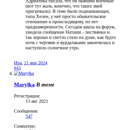
Адриатика писала, что он бывший военный
(вот тут жаль, конечно, что таких змей
пригревали). В теме были поднаивающие,
типа Хелен, у неё просто обывательское
отношение к происходящему, но нет
преднамеренности. Сегодня зашла на форум,
увидела сообщение Наташи - листвянки и
так хорошо и светло стало на душе, как будто
ночь с чертями и вурдалаками закончилась и
наступило солнечное утро.
Ира
,
21 янв 2024
#43
Marylka
В теме
Регистрация:
13 авг 2021
Сообщения:
547
Симпатии: