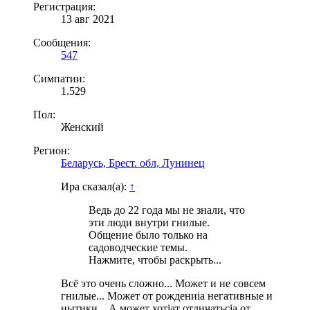
Регистрация:
13 авг 2021
Сообщения:
547
Симпатии:
1.529
Пол:
Женский
Регион:
Беларусь, Брест. обл, Лунинец
Ира сказал(а):
↑
Ведь до 22 года мы не знали, что
эти люди внутри гнилые.
Общение было только на
садоводческие темы.
Нажмите, чтобы раскрыть...
Всё это очень сложно... Может и не совсем
гнилые... Может от рождениia негативные и
нытики... А может хотiaт отличатьсia от