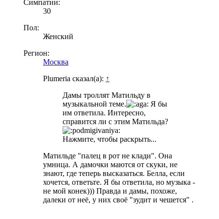
Симпатии:
30
Пол:
Женский
Регион:
Москва
Plumeria сказал(а):
↑
Дамы троллят Матильду в
музыкальной теме.
Я бы
им ответила. Интересно,
справится ли с этим Матильда?
Нажмите, чтобы раскрыть...
Матильде "палец в рот не клади". Она
умница. А дамочки маются от скуки, не
знают, где теперь высказаться. Белла, если
хочется, ответьте. Я бы ответила, но музыка -
не мой конек))) Правда и дамы, похоже,
далеки от неё, у них своё "зудит и чешется" .