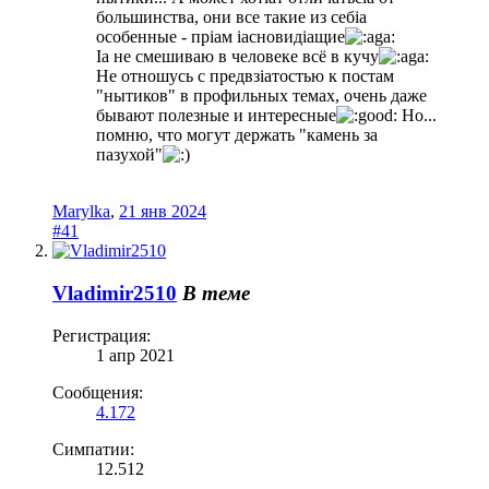
большинства, они все такие из себia
особенные - прiaм iaсновидiaщие
Ia не смешиваю в человеке всё в кучу
Не отношусь с предвзiaтостью к постам
"нытиков" в профильных темах, очень даже
бывают полезные и интересные
Но...
помню, что могут держать "камень за
пазухой"
Marylka
,
21 янв 2024
#41
Vladimir2510
В теме
Регистрация:
1 апр 2021
Сообщения:
4.172
Симпатии:
12.512