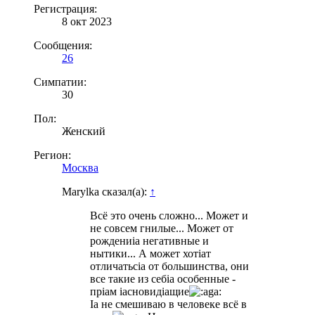
Регистрация:
8 окт 2023
Сообщения:
26
Симпатии:
30
Пол:
Женский
Регион:
Москва
Marylka сказал(а):
↑
Всё это очень сложно... Может и
не совсем гнилые... Может от
рождениia негативные и
нытики... А может хотiaт
отличатьсia от большинства, они
все такие из себia особенные -
прiaм iaсновидiaщие
Ia не смешиваю в человеке всё в