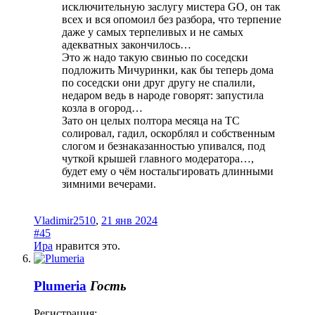
исключительную заслугу мистера GO, он так
всех и вся опомоил без разбора, что терпение
даже у самых терпеливых и не самых
адекватных закончилось…
Это ж надо такую свинью по соседски
подложить Мичуринки, как бы теперь дома
по соседски они друг другу не спалили,
недаром ведь в народе говорят: запустила
козла в огород…
Зато он целых полтора месяца на ТС
солировал, гадил, оскорблял и собственным
слогом и безнаказанностью упивался, под
чуткой крышей главного модератора…,
будет ему о чём ностальгировать длинными
зимними вечерами.
Vladimir2510
,
21 янв 2024
#45
Ира
нравится это.
Plumeria
Гость
Регистрация: