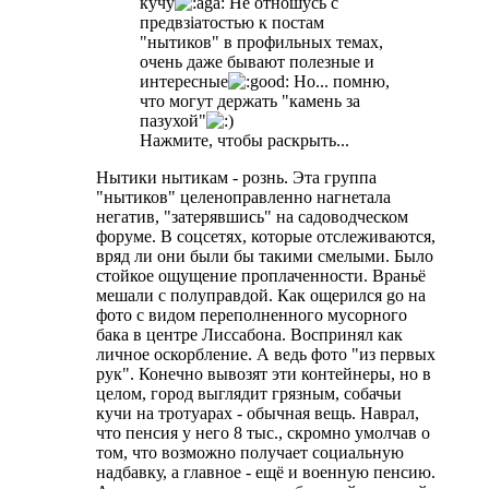
кучу
Не отношусь с
предвзiaтостью к постам
"нытиков" в профильных темах,
очень даже бывают полезные и
интересные
Но... помню,
что могут держать "камень за
пазухой"
Нажмите, чтобы раскрыть...
Нытики нытикам - рознь. Эта группа
"нытиков" целеноправленно нагнетала
негатив, "затерявшись" на садоводческом
форуме. В соцсетях, которые отслеживаются,
вряд ли они были бы такими смелыми. Было
стойкое ощущение проплаченности. Враньё
мешали с полуправдой. Как ощерился go на
фото с видом переполненного мусорного
бака в центре Лиссабона. Воспринял как
личное оскорбление. А ведь фото "из первых
рук". Конечно вывозят эти контейнеры, но в
целом, город выглядит грязным, собачьи
кучи на тротуарах - обычная вещь. Наврал,
что пенсия у него 8 тыс., скромно умолчав о
том, что возможно получает социальную
надбавку, а главное - ещё и военную пенсию.