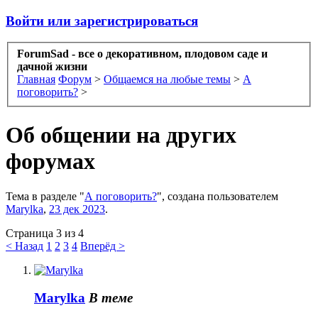
Войти или зарегистрироваться
ForumSad - все о декоративном, плодовом саде и
дачной жизни
Главная
Форум
>
Общаемся на любые темы
>
А
поговорить?
>
Об общении на других
форумах
Тема в разделе "
А поговорить?
", создана пользователем
Marylka
,
23 дек 2023
.
Страница 3 из 4
< Назад
1
2
3
4
Вперёд >
Marylka
В теме