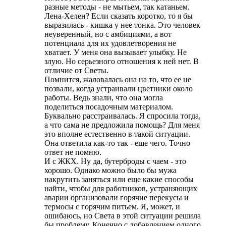
разные методы - не мытьем, так катаньем.
Лена-Хелен? Если сказать коротко, то я бы
выразилась - кишка у нее тонка. Это человек
неуверенный, но с амбициями, а вот
потенциала для их удовлетворения не
хватает. У меня она вызывает улыбку. Не
злую. Но серьезного отношения к ней нет. В
отличие от Светы.
Помнится, жаловалась она на то, что ее не
позвали, когда устраивали цветники около
работы. Ведь знали, что она могла
поделиться посадочным материалом.
Буквально расстраивалась. Я спросила тогда,
а что сама не предложила помощь? Для меня
это вполне естественно в такой ситуации.
Она ответила как-то так - еще чего. Точно
ответ не помню.
И с ЖКХ. Ну да, бутерброды с чаем - это
хорошо. Однако можно было бы мужа
накрутить заняться или еще какие способы
найти, чтобы для работников, устраняющих
аварии организовали горячие перекусы и
термосы с горячим питьем. Я, может, и
ошибаюсь, но Света в этой ситуации решила
бы проблему. Конечно с добавлением одного