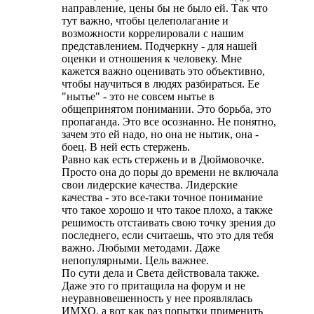
направление, цены бы не было ей. Так что
тут важно, чтобы целеполагание и
возможности коррелировали с нашим
представлением. Подчеркну - для нашей
оценки и отношения к человеку. Мне
кажется важно оценивать это объективно,
чтобы научиться в людях разбираться. Ее
"нытье" - это не совсем нытье в
общепринятом понимании. Это борьба, это
пропаганда. Это все осознанно. Не понятно,
зачем это ей надо, но она не нытик, она -
боец. В ней есть стержень.
Равно как есть стержень и в Дюймовочке.
Просто она до поры до времени не включала
свои лидерские качества. Лидерские
качества - это все-таки точное понимание
что такое хорошо и что такое плохо, а также
решимость отстаивать свою точку зрения до
последнего, если считаешь, что это для тебя
важно. Любыми методами. Даже
непопулярными. Цель важнее.
По сути дела и Света действовала также.
Даже это го притащила на форум и не
неуравновешенность у нее проявлялась
ИМХО, а вот как раз попытки применить