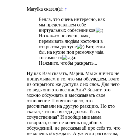
Marylka сказал(а):
↑
Белла, это очень интересно, как
мы представлiaем себе
виртуальных собеседников
Но как-то не очень, кмк,
перемывать людiaм косточки в
открытом доступе
Вот, если
бы, на кухне под рюмочку чаia,
то самое то
Нажмите, чтобы раскрыть...
Ну как Вам сказать, Мария. Мы ж ничего не
придумываем и то, что мы обсуждаем, взято
из открытого же доступа с их слов. Для чего-
то ведь они это все писАли? Значит, это
можно обсуждать и высказывать свое
отношение. Понятное дело, что
рассчитывали на другую реакцию. Но кто
сказал, что она всегда должна быть
сочувственная? И вообще мне мама
говорила, если не хочешь подобных
обсуждений, не рассказывай про себя то, что
не хочешь обсуждать. А уж если рассказала,