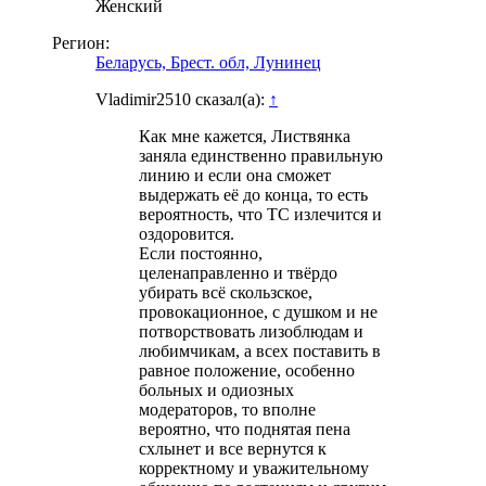
Женский
Регион:
Беларусь, Брест. обл, Лунинец
Vladimir2510 сказал(а):
↑
Как мне кажется, Листвянка
заняла единственно правильную
линию и если она сможет
выдержать её до конца, то есть
вероятность, что ТС излечится и
оздоровится.
Если постоянно,
целенаправленно и твёрдо
убирать всё скользское,
провокационное, с душком и не
потворствовать лизоблюдам и
любимчикам, а всех поставить в
равное положение, особенно
больных и одиозных
модераторов, то вполне
вероятно, что поднятая пена
схлынет и все вернутся к
корректному и уважительному