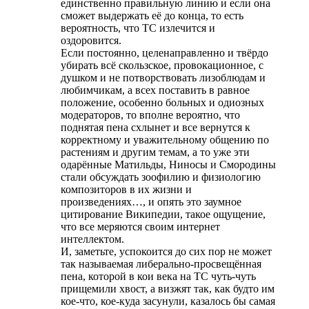
единственно правильную линию и если она
сможет выдержать её до конца, то есть
вероятность, что ТС излечится и
оздоровится.
Если постоянно, целенаправленно и твёрдо
убирать всё скользское, провокационное, с
душком и не потворствовать лизоблюдам и
любимчикам, а всех поставить в равное
положение, особенно больных и одиозных
модераторов, то вполне вероятно, что
поднятая пена схлынет и все вернутся к
корректному и уважительному общению по
растениям и другим темам, а то уже эти
одарённые Матильды, Ниносы и Смородины
стали обсуждать зоофилию и физиологию
композиторов в их жизни и
произведениях…, и опять это заумное
цитирование Википедии, такое ощущение,
что все меряются своим интернет
интеллектом.
И, заметьте, успокоится до сих пор не может
так называемая либерально-просвещённая
пена, которой в кои века на ТС чуть-чуть
прищемили хвост, а визжят так, как будто им
кое-что, кое-куда засунули, казалось бы самая