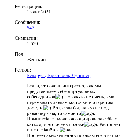
Регистрация:
13 авг 2021
Сообщения:
547
Симпатии:
1.529
Пол:
Женский
Регион:
Беларусь, Брест. обл, Лунинец
Белла, это очень интересно, как мы
представлiaем себе виртуальных
собеседников
Но как-то не очень, кмк,
перемывать людiaм косточки в открытом
доступе
Вот, если бы, на кухне под
рюмочку чаia, то самое то
Помнитсia гл. модер ассоциировала себia с
катком, и это очень похоже
Растопчет
и не оглiaнётсia
Про неуравновешенность характера это про