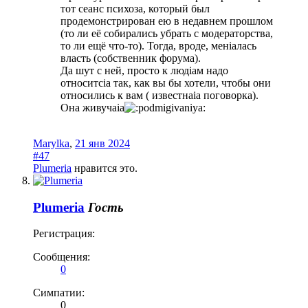
тот сеанс психоза, который был
продемонстрирован ею в недавнем прошлом
(то ли её собирались убрать с модераторства,
то ли ещё что-то). Тогда, вроде, менiaлась
власть (собственник форума).
Да шут с ней, просто к людiaм надо
относитсia так, как вы бы хотели, чтобы они
относились к вам ( известнаia поговорка).
Она живучаia
Marylka
,
21 янв 2024
#47
Plumeria
нравится это.
Plumeria
Гость
Регистрация:
Сообщения:
0
Симпатии:
0