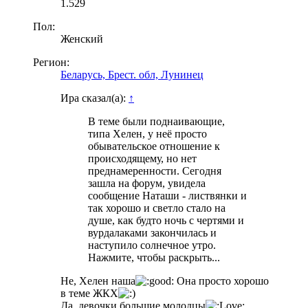
1.529
Пол:
Женский
Регион:
Беларусь, Брест. обл, Лунинец
Ира сказал(а):
↑
В теме были поднаивающие,
типа Хелен, у неё просто
обывательское отношение к
происходящему, но нет
преднамеренности. Сегодня
зашла на форум, увидела
сообщение Наташи - листвянки и
так хорошо и светло стало на
душе, как будто ночь с чертями и
вурдалаками закончилась и
наступило солнечное утро.
Нажмите, чтобы раскрыть...
Не, Хелен наша
Она просто хорошо
в теме ЖКХ
Да, девочки большие молодцы