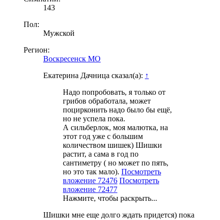
143
Пол:
Мужской
Регион:
Воскресенск МО
Екатерина Дачница сказал(а):
↑
Надо попробовать, я только от
грибов обработала, может
поцирконить надо было бы ещё,
но не успела пока.
А сильберлок, моя малютка, на
этот год уже с большим
количеством шишек) Шишки
растит, а сама в год по
сантиметру ( но может по пять,
но это так мало).
Посмотреть
вложение 72476
Посмотреть
вложение 72477
Нажмите, чтобы раскрыть...
Шишки мне еще долго ждать придется) пока