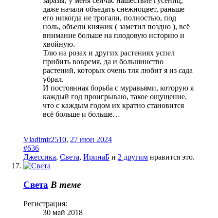
заразы, у меня сейчас нашествие гусениц,
даже начали объедать снежноцвет, раньше
его никогда не трогали, полностью, под
ноль, объели княжик ( заметил поздно ), всё
внимание больше на плодовую историю и
хвойную.
Тлю на розах и других растениях успел
прибить вовремя, да и большинство
растений, которых очень тля любит я из сада
убрал.
И постоянная борьба с муравьями, которую я
каждый год проигрываю, такое ощущение,
что с каждым годом их кратно становится
всё больше и больше…
Vladimir2510
,
27 июн 2024
#636
Джессика
,
Света
,
ИринаБ
и
2 другим
нравится это.
Света
В теме
Регистрация:
30 май 2018