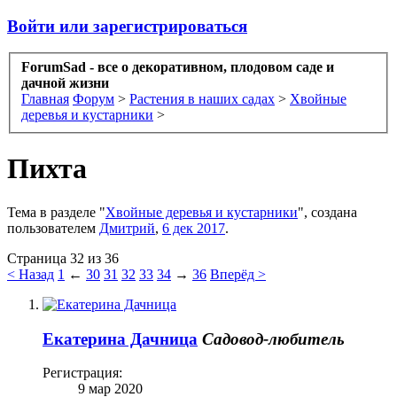
Войти или зарегистрироваться
ForumSad - все о декоративном, плодовом саде и
дачной жизни
Главная
Форум
>
Растения в наших садах
>
Хвойные
деревья и кустарники
>
Пихта
Тема в разделе "
Хвойные деревья и кустарники
", создана
пользователем
Дмитрий
,
6 дек 2017
.
Страница 32 из 36
< Назад
1
←
30
31
32
33
34
→
36
Вперёд >
Екатерина Дачница
Садовод-любитель
Регистрация:
9 мар 2020