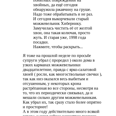
понятных повреждений на
хвойных, да ещё сегодня
обнаружила ржавчину на груше.
Надо тоже обрабатывать и не раз.
И сегодня выкорчевали старый
можжевельник Хибернику.
Замучилась чистить её от желтой
хвои, она такая колючая, просто
жуть. И старая уже, 1998 года
посадки.
Нажмите, чтобы раскрыть...
Я тоже на прошлой неделе по просьбе
супруги убрал ( проредил ) около дома в
узких карманах можжевельники
двадцатилетние, правда с ярко-салатовой
хвоей ( росли, как многоствольные свечки ),
так как низ оказался весь выбитым и
отсушенным, у некоторых крона
растрёпанная во все стороны, несмотря на
то, что их периодически связывал, да и
мешали сильно другим можжевельникам.
Как убрал их, так сразу стало более опрятно
и просторнее!
А в этом году действительно много всякой