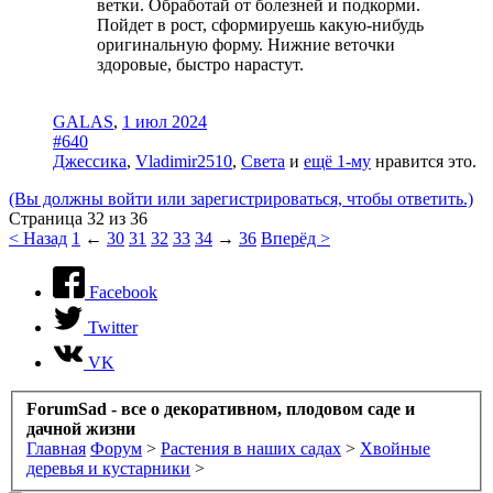
ветки. Обработай от болезней и подкорми.
Пойдет в рост, сформируешь какую-нибудь
оригинальную форму. Нижние веточки
здоровые, быстро нарастут.
GALAS
,
1 июл 2024
#640
Джессика
,
Vladimir2510
,
Света
и
ещё 1-му
нравится это.
(Вы должны войти или зарегистрироваться, чтобы ответить.)
Страница 32 из 36
< Назад
1
←
30
31
32
33
34
→
36
Вперёд >
Facebook
Twitter
VK
ForumSad - все о декоративном, плодовом саде и
дачной жизни
Главная
Форум
>
Растения в наших садах
>
Хвойные
деревья и кустарники
>