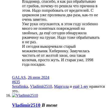
Владимир, спасибо, я как раз обрабатываю
от грибов, почему-то решила что причина в
этом. Надо попробовать от вредителей. С
цирконом уже проливала два раза, как-то не
очень заметно.
Уже руки опускаются, в этом году особенно
много не понятных повреждений на
хвойных, да ещё сегодня обнаружила
ржавчину на груше. Надо тоже обрабатывать
и не раз.
И сегодня выкорчевали старый
можжевельник Хибернику. Замучилась
чистить её от желтой хвои, она такая
колючая, просто жуть. И старая уже, 1998
года посадки.
GALAS
,
26 июн 2024
#635
Serafimka
,
Vladimir2510
,
Маргола
и
ещё 1-му
нравится
это.
Vladimir2510
В теме