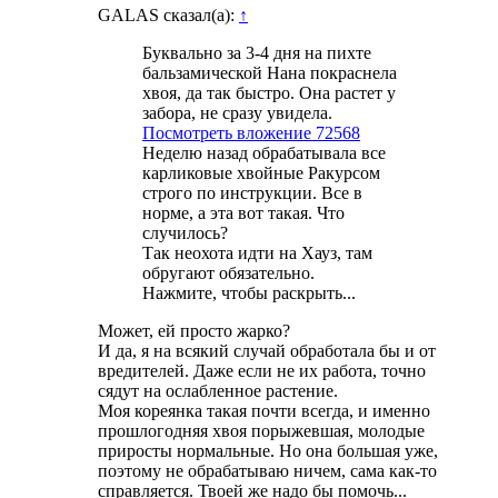
GALAS сказал(а):
↑
Буквально за 3-4 дня на пихте
бальзамической Нана покраснела
хвоя, да так быстро. Она растет у
забора, не сразу увидела.
Посмотреть вложение 72568
Неделю назад обрабатывала все
карликовые хвойные Ракурсом
строго по инструкции. Все в
норме, а эта вот такая. Что
случилось?
Так неохота идти на Хауз, там
обругают обязательно.
Нажмите, чтобы раскрыть...
Может, ей просто жарко?
И да, я на всякий случай обработала бы и от
вредителей. Даже если не их работа, точно
сядут на ослабленное растение.
Моя кореянка такая почти всегда, и именно
прошлогодняя хвоя порыжевшая, молодые
приросты нормальные. Но она большая уже,
поэтому не обрабатываю ничем, сама как-то
справляется. Твоей же надо бы помочь...