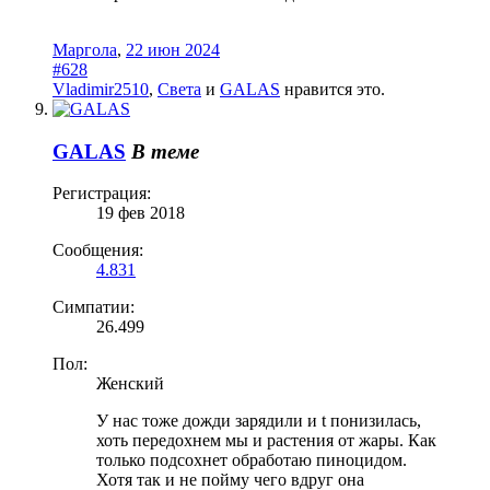
Маргола
,
22 июн 2024
#628
Vladimir2510
,
Света
и
GALAS
нравится это.
GALAS
В теме
Регистрация:
19 фев 2018
Сообщения:
4.831
Симпатии:
26.499
Пол:
Женский
У нас тоже дожди зарядили и t понизилась,
хоть передохнем мы и растения от жары. Как
только подсохнет обработаю пиноцидом.
Хотя так и не пойму чего вдруг она