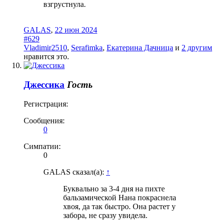
взгрустнула.
GALAS
,
22 июн 2024
#629
Vladimir2510
,
Serafimka
,
Екатерина Дачница
и
2 другим
нравится это.
Джессика
Гость
Регистрация:
Сообщения:
0
Симпатии:
0
GALAS сказал(а):
↑
Буквально за 3-4 дня на пихте
бальзамической Нана покраснела
хвоя, да так быстро. Она растет у
забора, не сразу увидела.