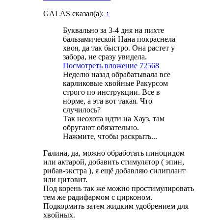
GALAS сказал(а):
↑
Буквально за 3-4 дня на пихте
бальзамической Нана покраснела
хвоя, да так быстро. Она растет у
забора, не сразу увидела.
Посмотреть вложение 72568
Неделю назад обрабатывала все
карликовые хвойные Ракурсом
строго по инструкции. Все в
норме, а эта вот такая. Что
случилось?
Так неохота идти на Хауз, там
обругают обязательно.
Нажмите, чтобы раскрыть...
Галина, да, можно обработать пиноцидом
или актарой, добавить стимулятор ( эпин,
рибав-экстра ), я ещё добавляю силиплант
или цитовит.
Под корень так же можно простимулировать
тем же радифармом с цирконом.
Подкормить затем жидким удобрением для
хвойных.