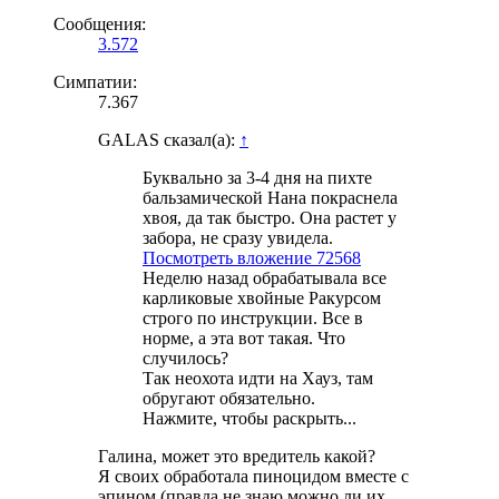
Сообщения:
3.572
Симпатии:
7.367
GALAS сказал(а):
↑
Буквально за 3-4 дня на пихте
бальзамической Нана покраснела
хвоя, да так быстро. Она растет у
забора, не сразу увидела.
Посмотреть вложение 72568
Неделю назад обрабатывала все
карликовые хвойные Ракурсом
строго по инструкции. Все в
норме, а эта вот такая. Что
случилось?
Так неохота идти на Хауз, там
обругают обязательно.
Нажмите, чтобы раскрыть...
Галина, может это вредитель какой?
Я своих обработала пиноцидом вместе с
эпином (правда не знаю можно ли их