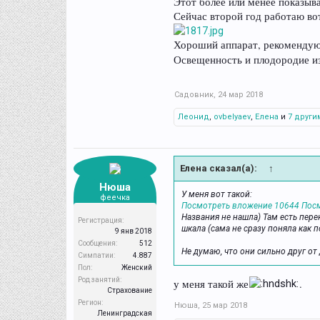
Этот более или менее показыв
Сейчас второй год работаю во
Хороший аппарат, рекомендую, 
Освещенность и плодородие и
Садовник
,
24 мар 2018
Леонид
,
ovbelyaev
,
Елена
и
7 други
Елена сказал(а):
↑
Нюша
У меня вот такой:
феечка
Посмотреть вложение 10644
Пос
Названия не нашла) Там есть пер
Регистрация:
шкала (сама не сразу поняла как п
9 янв 2018
Сообщения:
512
Не думаю, что они сильно друг от
Симпатии:
4.887
Пол:
Женский
Род занятий:
у меня такой же
.
Страхование
Регион:
Нюша
,
25 мар 2018
Ленинградская