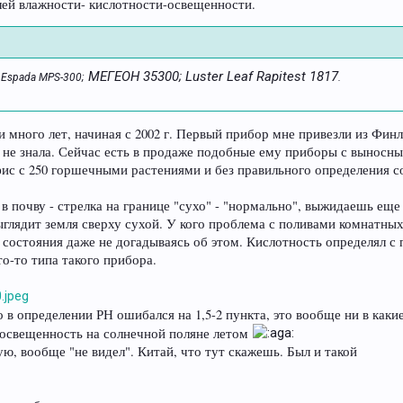
ей влажности- кислотности-освещенности.
МЕГЕОН 35300; Luster Leaf Rapitest 1817
 Espada MPS-300;
.
много лет, начиная с 2002 г. Первый прибор мне привезли из Финл
м не знала. Сейчас есть в продаже подобные ему приборы с выносн
ис с 250 горшечными растениями и без правильного определения с
 почву - стрелка на границе "сухо" - "нормально", выжидаешь еще 
выглядит земля сверху сухой. У кого проблема с поливами комнатны
состояния даже не догадываясь об этом. Кислотность определял с 
о-то типа такого прибора.
 в определении РН ошибался на 1,5-2 пункта, это вообще ни в какие
" освещенность на солнечной поляне летом
ю, вообще "не видел". Китай, что тут скажешь. Был и такой