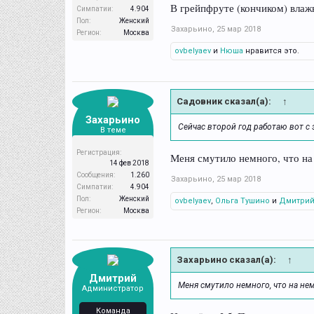
В грейпфруте (кончиком) влажно
Симпатии:
4.904
Пол:
Женский
Захарьино
,
25 мар 2018
Регион:
Москва
ovbelyaev
и
Нюша
нравится это.
Садовник сказал(а):
↑
Захарьино
Сейчас второй год работаю вот с
В теме
Регистрация:
Меня смутило немного, что на
14 фев 2018
Сообщения:
1.260
Захарьино
,
25 мар 2018
Симпатии:
4.904
Пол:
Женский
ovbelyaev
,
Ольга Тушино
и
Дмитри
Регион:
Москва
Захарьино сказал(а):
↑
Дмитрий
Меня смутило немного, что на не
Администратор
Команда