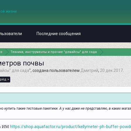
льзователи
Последние сообщения
но
Техника, инструменты и прочие "девайсы" для сада
метров почвы
айсы" для сада
", создана пользователем
Дмитрий
,
20 дек 2017
.
рёд >
о купить такие тестовые пакетики. А у нас даже не представляю, в каких магаз
 в ИМ
https://shop.aquafactor.ru/product/kellymeter-ph-buffer-powd