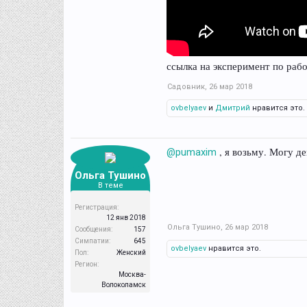
ссылка на эксперимент по рабо
Садовник
,
26 мар 2018
ovbelyaev
и
Дмитрий
нравится это.
, я возьму. Могу де
@pumaxim
Ольга Тушино
В теме
Регистрация:
12 янв 2018
Ольга Тушино
,
26 мар 2018
Сообщения:
157
Симпатии:
645
ovbelyaev
нравится это.
Пол:
Женский
Регион:
Москва-
Волоколамск