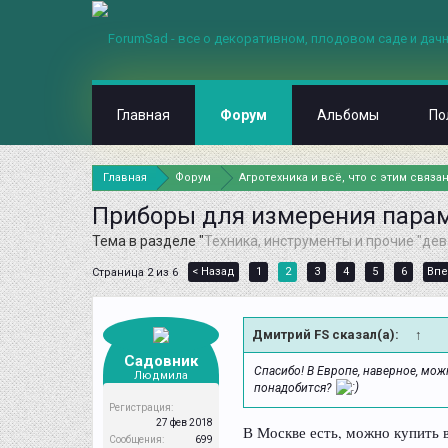
Главная
Форум
Альбомы
По
Главная
Форум
Агротехника и всё, что с этим связа
Приборы для измерения пара
Тема в разделе "
Техника, инструменты и прочие "дев
< Назад
1
2
3
4
5
6
Впе
Страница 2 из 6
Дмитрий FS сказал(а):
↑
Садовник
Спасибо! В Европе, наверное, можн
Людмила
понадобится?
Регистрация:
27 фев 2018
В Москве есть, можно купить
Сообщения:
699