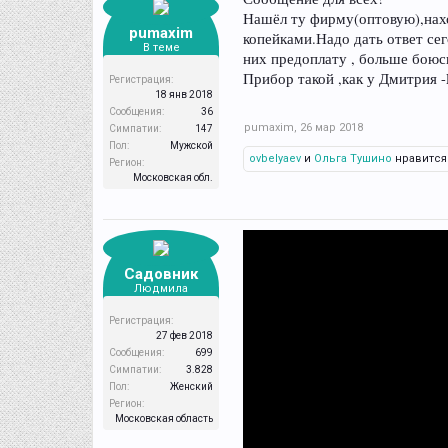
Нашёл ту фирму(оптовую),наход
pumaxim
копейками.Надо дать ответ се
В теме
них предоплату , больше боюс
Прибор такой ,как у Дмитрия -
Регистрация:
18 янв 2018
Сообщения:
36
pumaxim
,
26 мар 2018
Симпатии:
147
Пол:
Мужской
ovbelyaev
и
Ольга Тушино
нравится 
Регион:
Московская обл.
Садовник
Людмила
Регистрация:
27 фев 2018
Сообщения:
699
Симпатии:
3.828
Пол:
Женский
Регион:
Московская область