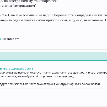
ал, но быстро почему-то испортился.
т с этим "американцем"
2 в 1, но мне больше и не надо. Погрешность в определении кисло
змерить одним малюсеньким приборчиком, я думаю, невозможно. 
м
нравится это.
мотреть вложение 10645
еключатель на измерение кислотности, влажности, освещенности и соответств
ользоваться, но на обратной стороне есть инструкция))
 друга отличаются, не настолько сложная конструкция). Я бы любой взяла)