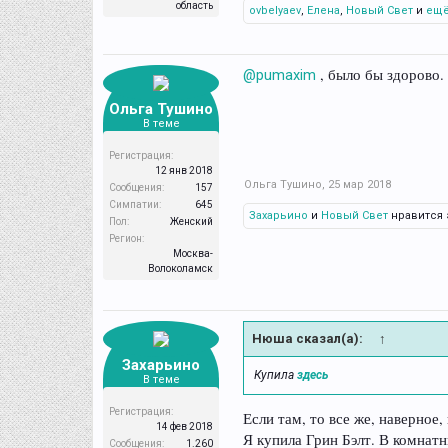
область
ovbelyaev
,
Елена
,
Новый Свет
и
ещё
, было бы здорово.
@pumaxim
Ольга Тушино
В теме
Регистрация:
12 янв 2018
Ольга Тушино
,
25 мар 2018
Сообщения:
157
Симпатии:
645
Захарьино
и
Новый Свет
нравится 
Пол:
Женский
Регион:
Москва-
Волоколамск
Нюша сказал(а):
↑
Захарьино
Купила
здесь
В теме
Регистрация:
Если там, то все же, наверное
14 фев 2018
Я купила Грин Бэлт. В комнат
Сообщения:
1.260