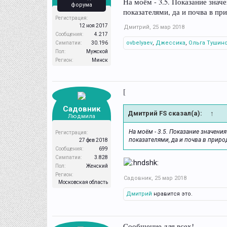
На моём - 3.5. Показание знач
форума
показателями, да и почва в пр
Регистрация:
12 ноя 2017
Дмитрий
,
25 мар 2018
Сообщения:
4.217
ovbelyaev
,
Джессика
,
Ольга Тушин
Симпатии:
30.196
Пол:
Мужской
Регион:
Минск
[
Садовник
Дмитрий FS сказал(а):
↑
Людмила
На моём - 3.5. Показание значени
Регистрация:
показателями, да и почва в приро
27 фев 2018
Сообщения:
699
Симпатии:
3.828
Пол:
Женский
Регион:
Садовник
,
25 мар 2018
Московская область
Дмитрий
нравится это.
Сообщение для всех!