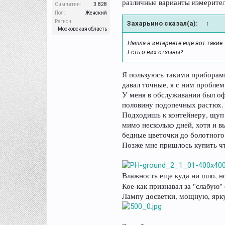
различные варианты измерител
Симпатии:
3.828
Пол:
Женский
Регион:
Захарьино сказал(а):
↑
Московская область
Нашла в интернете еще вот такие:
Есть о них отзывы?
Я пользуюсь такими приборами 
давал точные, я с ним пробле
У меня в обслуживании был оф
половину подопечных растюх.
Подходишь к контейнеру, щуп в
мимо несколько дней, хотя и 
бедные цветочки до болотного 
Позже мне пришлось купить чт
Влажность еще куда ни шло, но
Кое-как признавал за "слабую
Лампу досветки, мощную, ярку