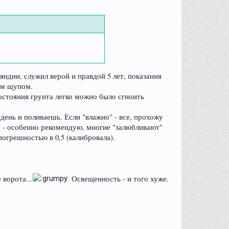
яндии, служил верой и правдой 5 лет, показания
ым щупом.
остояния грунта легко можно было сгноить
день и поливаешь. Если "влажно" - все, прохожу
х - особенно рекомендую, многие "залюбливают"
погрешностью в 0,5 (калибровала).
 ворота...
Освещенность - и того хуже.