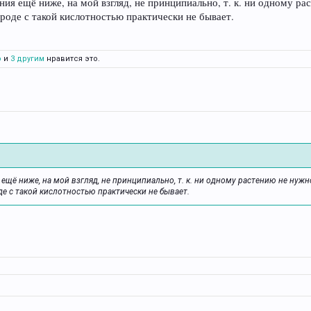
ения ещё ниже, на мой взгляд, не принципиально, т. к. ни одному р
ироде с такой кислотностью практически не бывает.
о
и
3 другим
нравится это.
я ещё ниже, на мой взгляд, не принципиально, т. к. ни одному растению не нуж
де с такой кислотностью практически не бывает.