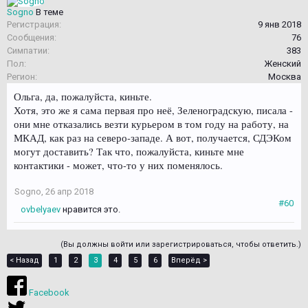
Sogno
В теме
Регистрация:
9 янв 2018
Сообщения:
76
Симпатии:
383
Пол:
Женский
Регион:
Москва
Ольга, да, пожалуйста, киньте.
Хотя, это же я сама первая про неё, Зеленоградскую, писала -
они мне отказались везти курьером в том году на работу, на
МКАД, как раз на северо-западе. А вот, получается, СДЭКом
могут доставить? Так что, пожалуйста, киньте мне
контактики - может, что-то у них поменялось.
Sogno
,
26 апр 2018
#60
ovbelyaev
нравится это.
(Вы должны войти или зарегистрироваться, чтобы ответить.)
< Назад
1
2
3
4
5
6
Вперёд >
Facebook