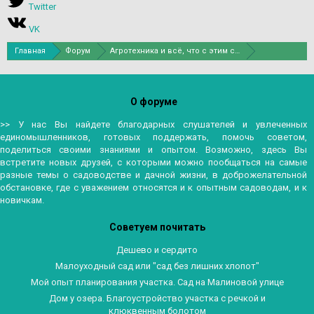
Twitter
VK
Главная
Форум
Агротехника и всё, что с этим связано
Техника, инструменты и прочие "девайсы" для сада
О форуме
>> У нас Вы найдете благодарных слушателей и увлеченных
единомышленников, готовых поддержать, помочь советом,
поделиться своими знаниями и опытом. Возможно, здесь Вы
встретите новых друзей, с которыми можно пообщаться на самые
разные темы о садоводстве и дачной жизни, в доброжелательной
обстановке, где с уважением относятся и к опытным садоводам, и к
новичкам.
Советуем почитать
Дешево и сердито
Малоуходный сад или "сад без лишних хлопот"
Мой опыт планирования участка. Сад на Малиновой улице
Дом у озера. Благоустройство участка с речкой и
клюквенным болотом