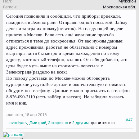
Пол:
Мужской
Регион:
Московская обл.
Сегодня позвонили и сообщили, что приборы приехали,
находятся в Зеленограде. Отправят одной посылкой. Займу
денег и завтра их оплачу(остаток). На следующей неделе
привезу в Москву. Если есть ещё желающие просьба
отписаться в теме до воскресенья. От вас нужны данные:
адрес проживания, работы( не обязательно с номером
квартиры, хотя бы метро и время нахождения по этому
адресу, контактный телефон, кол-во). От себя добавлю, что
цена будет чуть выше на стоимость пересыла с
Зеленограда(разделю на всех).
По поводу доставки по Москве-можно обговорить
курьерские услуги.Все детали и окончательную стоимость
обсудим по телефону. Данные можно присылать на телефон
8-926-090-2110 (есть вайбер и ватсап). Не забудьте указать
имя и ник.
pumaxim
,
18 апр 2018
#47
ovbelyaev
,
Дмитрий
,
Захарьино
и
2 другим
нравится это.