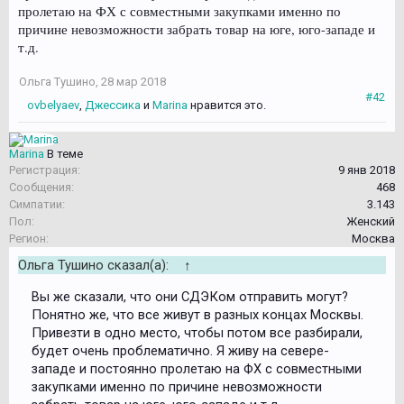
пролетаю на ФХ с совместными закупками именно по
причине невозможности забрать товар на юге, юго-западе и
т.д.
Ольга Тушино
,
28 мар 2018
#42
ovbelyaev
,
Джессика
и
Marina
нравится это.
Marina
В теме
Регистрация:
9 янв 2018
Сообщения:
468
Симпатии:
3.143
Пол:
Женский
Регион:
Москва
Ольга Тушино сказал(а):
↑
Вы же сказали, что они СДЭКом отправить могут?
Понятно же, что все живут в разных концах Москвы.
Привезти в одно место, чтобы потом все разбирали,
будет очень проблематично. Я живу на севере-
западе и постоянно пролетаю на ФХ с совместными
закупками именно по причине невозможности