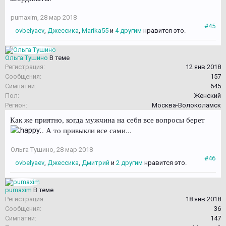
pumaxim
,
28 мар 2018
#45
ovbelyaev
,
Джессика
,
Marika55
и
4 другим
нравится это.
Ольга Тушино
В теме
Регистрация:
12 янв 2018
Сообщения:
157
Симпатии:
645
Пол:
Женский
Регион:
Москва-Волоколамск
Как же приятно, когда мужчина на себя все вопросы берет
. А то привыкли все сами...
Ольга Тушино
,
28 мар 2018
#46
ovbelyaev
,
Джессика
,
Дмитрий
и
2 другим
нравится это.
pumaxim
В теме
Регистрация:
18 янв 2018
Сообщения:
36
Симпатии:
147