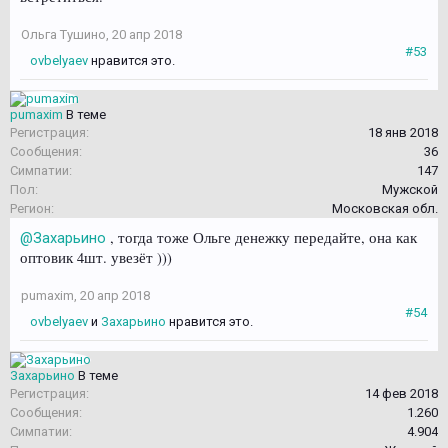
Ольга Тушино
,
20 апр 2018
#53
ovbelyaev
нравится это.
pumaxim
В теме
Регистрация:
18 янв 2018
Сообщения:
36
Симпатии:
147
Пол:
Мужской
Регион:
Московская обл.
, тогда тоже Ольге денежку передайте, она как
@Захарьино
оптовик 4шт. увезёт )))
pumaxim
,
20 апр 2018
#54
ovbelyaev
и
Захарьино
нравится это.
Захарьино
В теме
Регистрация:
14 фев 2018
Сообщения:
1.260
Симпатии:
4.904