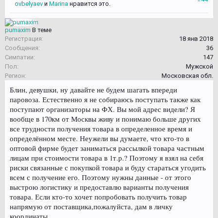
ovbelyaev
и
Marina
нравится это.
pumaxim
В теме
Регистрация:
18 янв 2018
Сообщения:
36
Симпатии:
147
Пол:
Мужской
Регион:
Московская обл.
Блин, девушки, ну давайте не будем шагать впереди
паровоза. Естественно я не собираюсь поступать также как
поступают организаторы на ФХ. Вы мой адрес видели? Я
вообще в 170км от Москвы живу и понимаю больше других
все трудности получения товара в определенное время и
определённом месте. Неужели вы думаете, что кто-то в
оптовой фирме будет заниматься рассылкой товара частным
лицам при стоимости товара в 1т.р.? Поэтому я взял на себя
риски связанные с покупкой товара и буду стараться угодить
всем с получение его. Поэтому нужны данные - от этого
выстрою логистику и предоставлю варианты получения
товара. Если кто-то хочет попробовать получить товар
напрямую от поставщика,пожалуйста, дам в личку
координаты.