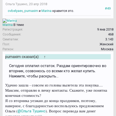
Ольга Тушино
,
20 апр 2018
#49
ovbelyaev
,
pumaxim
и
Marina
нравится это.
Marina
В теме
Регистрация:
9 янв 2018
Сообщения:
468
Симпатии:
3.143
Пол:
Женский
Регион:
Москва
pumaxim сказал(а):
↑
Сегодня оплатил остаток. Раздам ориентировочно во
вторник, созвонюсь со всеми кто желал купить.
Нажмите, чтобы раскрыть...
Удачно зашла - совсем из головы вылетела эта покупка....
Максим, отправлю в личку контакты. Скажите, уже понятна
конечная стоимость?
Я со вторника уезжаю до конца праздников, поэтому,
наверное, с благодарностью воспользуюсь предложением
Ольги (
). Вопрос перевода вам денег
@Ольга Тушино