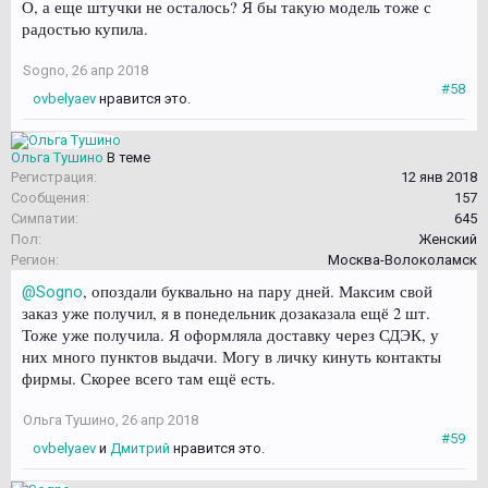
О, а еще штучки не осталось? Я бы такую модель тоже с
радостью купила.
Sogno
,
26 апр 2018
#58
ovbelyaev
нравится это.
Ольга Тушино
В теме
Регистрация:
12 янв 2018
Сообщения:
157
Симпатии:
645
Пол:
Женский
Регион:
Москва-Волоколамск
, опоздали буквально на пару дней. Максим свой
@Sogno
заказ уже получил, я в понедельник дозаказала ещё 2 шт.
Тоже уже получила. Я оформляла доставку через СДЭК, у
них много пунктов выдачи. Могу в личку кинуть контакты
фирмы. Скорее всего там ещё есть.
Ольга Тушино
,
26 апр 2018
#59
ovbelyaev
и
Дмитрий
нравится это.