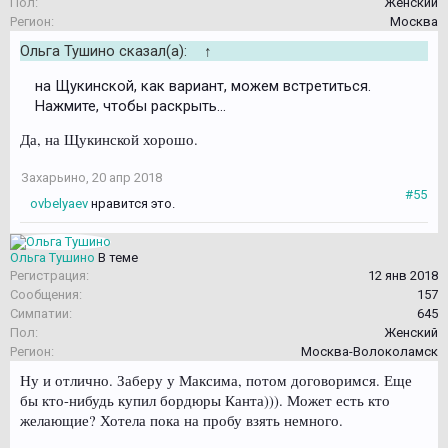
Пол:
Женский
Регион:
Москва
Ольга Тушино сказал(а):
↑
на Щукинской, как вариант, можем встретиться.
Нажмите, чтобы раскрыть...
Да, на Щукинской хорошо.
Захарьино
,
20 апр 2018
#55
ovbelyaev
нравится это.
Ольга Тушино
В теме
Регистрация:
12 янв 2018
Сообщения:
157
Симпатии:
645
Пол:
Женский
Регион:
Москва-Волоколамск
Ну и отлично. Заберу у Максима, потом договоримся. Еще
бы кто-нибудь купил бордюры Канта))). Может есть кто
желающие? Хотела пока на пробу взять немного.