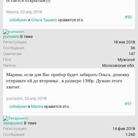
остается открытым)))
Marina
,
20 апр 2018
#50
ovbelyaev
и
Ольга Тушино
нравится это.
pumaxim
В теме
Регистрация:
18 янв 2018
Сообщения:
36
Симпатии:
147
Пол:
Мужской
Регион:
Московская обл.
Марина, если для Вас прибор будет забирать Ольга, денежку
отправьте ей до вторника , в размере 1300р. Думаю этого
хватит.
pumaxim
,
20 апр 2018
#51
ovbelyaev
и
Marina
нравится это.
Захарьино
В теме
Регистрация:
14 фев 2018
Сообщения:
1.260