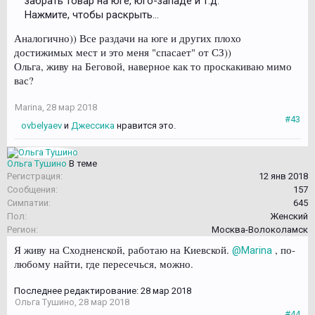
забрать товар на юге, юго-западе и т.д.
Нажмите, чтобы раскрыть...
Аналогично)) Все раздачи на юге и других плохо
достижимых мест и это меня "спасает" от СЗ))
Ольга, живу на Беговой, наверное как то проскакиваю мимо
вас?
Marina
,
28 мар 2018
#43
ovbelyaev
и
Джессика
нравится это.
Ольга Тушино
В теме
Регистрация:
12 янв 2018
Сообщения:
157
Симпатии:
645
Пол:
Женский
Регион:
Москва-Волоколамск
Я живу на Сходненской, работаю на Киевской.
, по-
@Marina
любому найти, где пересечься, можно.
Последнее редактирование:
28 мар 2018
Ольга Тушино
,
28 мар 2018
#44