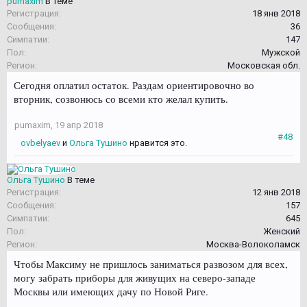
pumaxim
В теме
Регистрация:
18 янв 2018
Сообщения:
36
Симпатии:
147
Пол:
Мужской
Регион:
Московская обл.
Сегодня оплатил остаток. Раздам ориентировочно во
вторник, созвонюсь со всеми кто желал купить.
pumaxim
,
19 апр 2018
#48
ovbelyaev
и
Ольга Тушино
нравится это.
Ольга Тушино
В теме
Регистрация:
12 янв 2018
Сообщения:
157
Симпатии:
645
Пол:
Женский
Регион:
Москва-Волоколамск
Чтобы Максиму не пришлось заниматься развозом для всех,
могу забрать приборы для живущих на северо-западе
Москвы или имеющих дачу по Новой Риге.