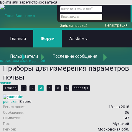
Войти или зарегистрироваться
Регистрация
Забыли пароль?
Главная
Форум
Альбомы
Пользователи
Последние сообщения
Главная
Форум
Агротехника и всё, что с этим связано
Техника, инструменты и прочие "девайсы" для сада
Приборы для измерения параметров
почвы
< Назад
1
2
3
4
5
6
Вперёд >
pumaxim
В теме
Регистрация:
18 янв 2018
Сообщения:
36
Симпатии:
147
Пол:
Мужской
Регион:
Московская обл.