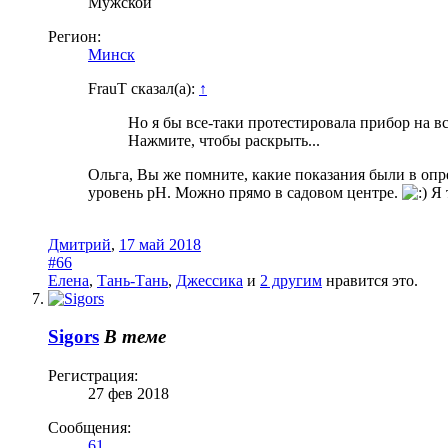
Мужской
Регион:
Минск
FrauT сказал(а):
↑
Но я бы все-таки протестировала прибор на в
Нажмите, чтобы раскрыть...
Ольга, Вы же помните, какие показания были в опре
уровень pH. Можно прямо в садовом центре.
Я 
Дмитрий
,
17 май 2018
#66
Елена
,
Тань-Тань
,
Джессика
и
2 другим
нравится это.
Sigors
В теме
Регистрация:
27 фев 2018
Сообщения:
61