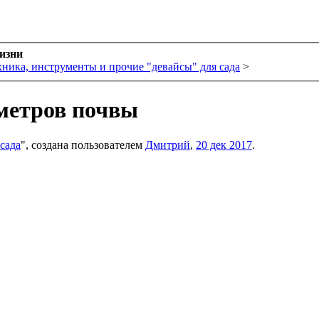
жизни
хника, инструменты и прочие "девайсы" для сада
>
метров почвы
сада
", создана пользователем
Дмитрий
,
20 дек 2017
.