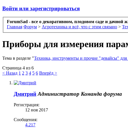
Войти или зарегистрироваться
ForumSad - все о декоративном, плодовом саде и дачной 
Главная
Форум
>
Агротехника и всё, что с этим связано
>
Те
Приборы для измерения пара
Тема в разделе "
Техника, инструменты и прочие "девайсы" для 
Страница 4 из 6
< Назад
1
2
3
4
5
6
Вперёд >
Дмитрий
Администратор
Команда форума
Регистрация:
12 ноя 2017
Сообщения:
4.217