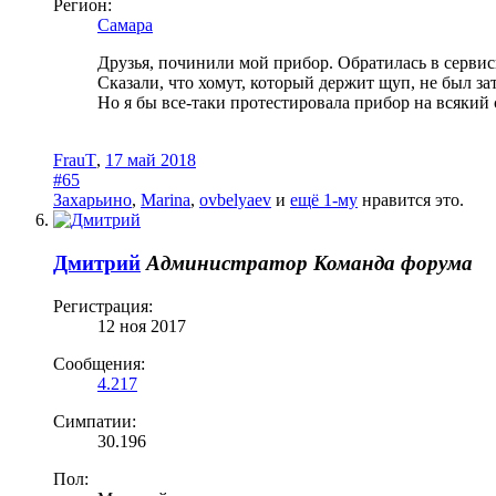
Регион:
Самара
Друзья, починили мой прибор. Обратилась в серви
Сказали, что хомут, который держит щуп, не был за
Но я бы все-таки протестировала прибор на всякий 
FrauT
,
17 май 2018
#65
Захарьино
,
Marina
,
ovbelyaev
и
ещё 1-му
нравится это.
Дмитрий
Администратор
Команда форума
Регистрация:
12 ноя 2017
Сообщения:
4.217
Симпатии:
30.196
Пол: