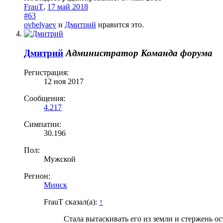
FrauT
,
17 май 2018
#63
ovbelyaev
и
Дмитрий
нравится это.
Дмитрий
Администратор
Команда форума
Регистрация:
12 ноя 2017
Сообщения:
4.217
Симпатии:
30.196
Пол:
Мужской
Регион:
Минск
FrauT сказал(а):
↑
Стала вытаскивать его из земли и стержень ос