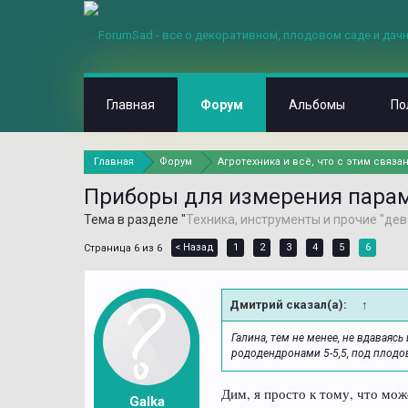
Главная
Форум
Альбомы
По
Главная
Форум
Агротехника и всё, что с этим связа
Приборы для измерения пара
Тема в разделе "
Техника, инструменты и прочие "дев
< Назад
1
2
3
4
5
6
Страница 6 из 6
Дмитрий сказал(а):
↑
Галина, тем не менее, не вдаваяс
рододендронами 5-5,5, под плодов
Дим, я просто к тому, что мож
Galka