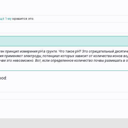
щё 1-му
нравится это.
ятен принцип измерения рН в грунте. Что такое рН? Это отрицательный десят
ия применяют электроды, потенциал которых зависит от количества ионов во
чве это невозможно. Вот, если определенное количество почвы размешать в 