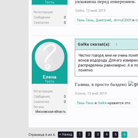
увлажнена перед измерением.
Гость
Galka
,
12 май 2019
Регистрация:
Сообщения:
0
Тань-Тань
,
Дмитрий
,
Jkmuf2009
и
е
Симпатии:
0
Galka сказал(а):
↑
Честно говоря, мне не очень пон
ионов водорода. Для его измерен
распределены равномерно. А в по
понятно.
Елена
Гость
Галина, я просто балдею)
Регистрация:
Елена
,
13 май 2019
Сообщения:
0
Симпатии:
0
Тань-Тань
и
Galka
нравится это.
Регион:
Московская область
< Назад
1
2
3
4
5
6
Страница 6 из 6