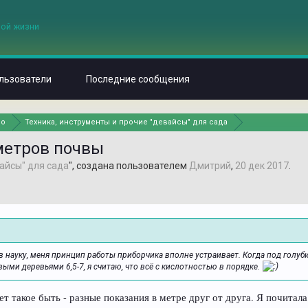
льзователи
Последние сообщения
но
Техника, инструменты и прочие "девайсы" для сада
метров почвы
айсы" для сада
", создана пользователем
Дмитрий
,
20 дек 2017
.
ь в науку, меня принцип работы приборчика вполне устраивает. Когда под голуби
ыми деревьями 6,5-7, я считаю, что всё с кислотностью в порядке.
ет такое быть - разные показания в метре друг от друга. Я почита