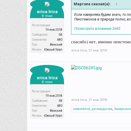
Маргола сказал(а):
↑
erica Irica
Если наверняка будем знать, то п
В теме
Пенстемонов в природе полно, все в
Регистрация:
Посмотреть вложение 2685
19 янв 2018
Сообщения:
58
Симпатии:
680
спасибо) нет, именно пенстемо
Пол:
Женский
Регион:
Южный Урал
erica Irica
,
21 янв 2018
erica Irica
В теме
Регистрация:
19 янв 2018
erica Irica
,
21 янв 2018
Сообщения:
58
Симпатии:
680
natashkind
,
дачкаудачка
,
Захарьин
Пол:
Женский
Регион:
Южный Урал