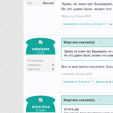
Эрика, не знаю про Башкирию, 
Пол:
Женский
Но это давно было, может что
Маргола
,
20 янв 2018
natashkind
,
erica Irica
,
Елена Н. Т.
и
Маргола сказал(а):
↑
ovbelyaev
Эрика, не знаю про Башкирию, но 
Гость
Но это давно было, может что из
Регистрация:
Сообщения:
0
Вот и моя мечта посетить Алт
Симпатии:
0
ovbelyaev
,
20 янв 2018
natashkind
,
Елена Н. Т.
,
Дмитрий
и
Маргола сказал(а):
↑
erica Irica
кстати, да)
В теме