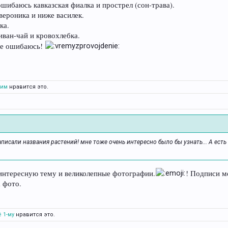
ошибаюсь кавказская фиалка и прострел (сон-трава).
вероника и ниже василек.
ка.
 иван-чай и кровохлебка.
 не ошибаюсь!
гим
нравится это.
написали названия растений! мне тоже очень интересно было бы узнать... А ест
интересную тему и великолепные фотографии.
! Подписи м
а фото.
 1-му
нравится это.