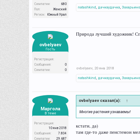
Симпатии:
680
natashkind
,
дачкаудачка
,
Захарьин
Пол:
Женский
Регион:
Южный Урал
Природа лучший художник! Спа
ovbelyaev
Гость
Регистрация:
Сообщения:
0
ovbelyaev
,
20 янв 2018
Симпатии:
0
natashkind
,
дачкаудачка
,
Захарьин
ovbelyaev сказал(а):
↑
Маргола
Многие растения узнаваемы!
В теме
Регистрация:
кстати, да)
10 янв 2018
там где-то даже пенстемон мел
Сообщения:
7.834
Симпатии:
29.687