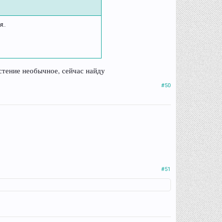
..
астение необычное, сейчас найду
#50
#51