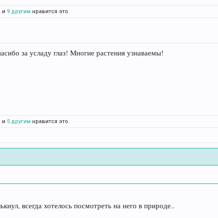
о
и
9 другим
нравится это.
сибо за усладу глаз! Многие растения узнаваемы!
о
и
5 другим
нравится это.
ькнул, всегда хотелось посмотреть на него в природе..