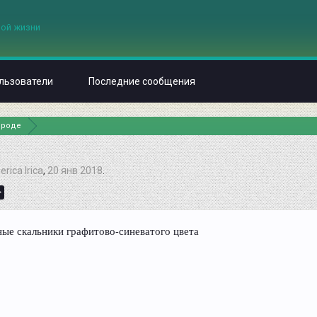
льзователи
Последние сообщения
ироде
м
erica Irica
,
20 янв 2018
.
>
ные скальники графитово-синеватого цвета