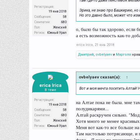
там где-то даже пенстемон мелькн
Регистрация:
Эрика, не знаю про Башкирию, но 
19 янв 2018
Но это давно было, может что из
Сообщения:
58
Симпатии:
680
Пол:
Женский
о, было бы так здорово, если 
Регион:
Южный Урал
а есть возможность как-то доб
erica Irica
,
21 янв 2018
Дмитрий
,
ovbelyaev
и
Маргола
нрав
ovbelyaev сказал(а):
↑
erica Irica
Вот и моя мечта посетить Алтай! 
В теме
Регистрация:
на Алтае пока не была. мне т
19 янв 2018
полудикарями...
Сообщения:
58
Алтай раскручен сильно. "Мод
Симпатии:
680
Хотя много не менее красивых
Пол:
Женский
Регион:
Южный Урал
Меня вот как-то все больше на 
Там настолько потрясающе, и 
фото... Я пока по принципу "гд