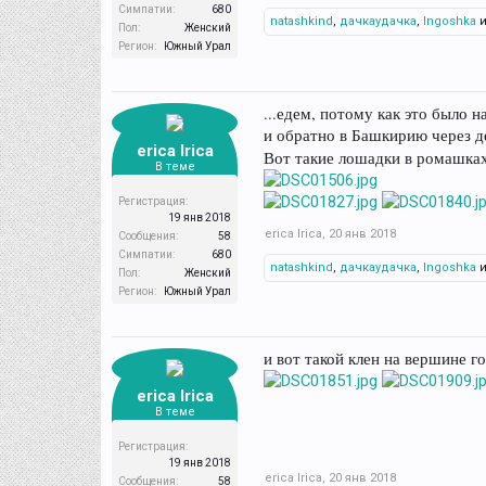
Симпатии:
680
natashkind
,
дачкаудачка
,
Ingoshka
Пол:
Женский
Регион:
Южный Урал
...едем, потому как это было н
и обратно в Башкирию через д
erica Irica
Вот такие лошадки в ромашка
В теме
Регистрация:
19 янв 2018
erica Irica
,
20 янв 2018
Сообщения:
58
Симпатии:
680
natashkind
,
дачкаудачка
,
Ingoshka
Пол:
Женский
Регион:
Южный Урал
и вот такой клен на вершине г
erica Irica
В теме
Регистрация:
19 янв 2018
erica Irica
,
20 янв 2018
Сообщения:
58