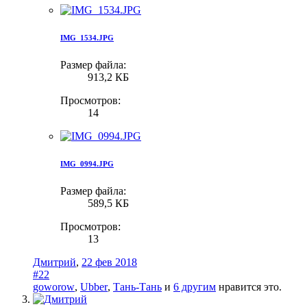
IMG_1534.JPG
Размер файла:
913,2 КБ
Просмотров:
14
IMG_0994.JPG
Размер файла:
589,5 КБ
Просмотров:
13
Дмитрий
,
22 фев 2018
#22
goworow
,
Ubber
,
Тань-Тань
и
6 другим
нравится это.