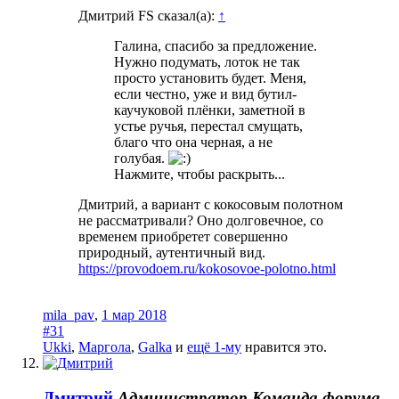
Дмитрий FS сказал(а):
↑
Галина, спасибо за предложение.
Нужно подумать, лоток не так
просто установить будет. Меня,
если честно, уже и вид бутил-
каучуковой плёнки, заметной в
устье ручья, перестал смущать,
благо что она черная, а не
голубая.
Нажмите, чтобы раскрыть...
Дмитрий, а вариант с кокосовым полотном
не рассматривали? Оно долговечное, со
временем приобретет совершенно
природный, аутентичный вид.
https://provodoem.ru/kokosovoe-polotno.html
mila_pav
,
1 мар 2018
#31
Ukki
,
Маргола
,
Galka
и
ещё 1-му
нравится это.
Дмитрий
Администратор
Команда форума