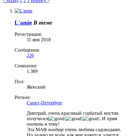
< Назад
1
2
3
Вперёд >
L'amie
В теме
Регистрация:
11 янв 2018
Сообщения:
226
Симпатии:
1.389
Пол:
Женский
Регион:
Санкт-Петербург
Дмитрий, очень красивый горбатый мостик
получился
. И прям
ооочень в тему!
Эта МАФ вообще очень любима садоводами.
Но далеко не всем, как мне кажется, удается