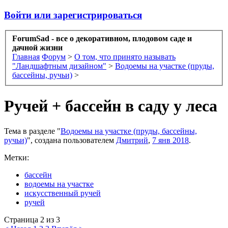
Войти или зарегистрироваться
ForumSad - все о декоративном, плодовом саде и
дачной жизни
Главная
Форум
>
О том, что принято называть
"Ландшафтным дизайном"
>
Водоемы на участке (пруды,
бассейны, ручьи)
>
Ручей + бассейн в саду у леса
Тема в разделе "
Водоемы на участке (пруды, бассейны,
ручьи)
", создана пользователем
Дмитрий
,
7 янв 2018
.
Метки:
бассейн
водоемы на участке
искусственный ручей
ручей
Страница 2 из 3