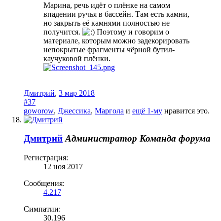
Марина, речь идёт о плёнке на самом
впадении ручья в бассейн. Там есть камни,
но закрыть её камнями полностью не
получится.
Поэтому и говорим о
материале, которым можно задекорировать
непокрытые фрагменты чёрной бутил-
каучуковой плёнки.
Дмитрий
,
3 мар 2018
#37
goworow
,
Джессика
,
Маргола
и
ещё 1-му
нравится это.
Дмитрий
Администратор
Команда форума
Регистрация:
12 ноя 2017
Сообщения:
4.217
Симпатии:
30.196