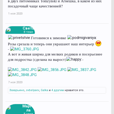
в двух питомниках Tomzynski и Агнешка, в каком из них
посадочный чаще качественней?
1 ноя 2020
Света
В теме
Готовимся к зимовке
Розы срезала и теперь они украшают наш интерьер
-
А вот и живая ширма для мелких родиков и посерьезнее
для подростка (сделана на вырост)
-
7 ноя 2020
Захарьино
,
ovbelyaev
,
Galka
и
4 другим
нравится это.
Марго
ла
В теме