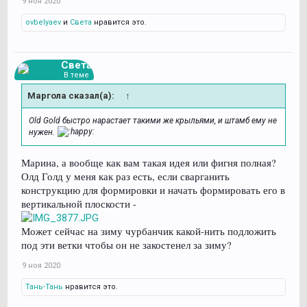
9 ноя 2020
ovbelyaev
и
Света
нравится это.
Света
В теме
Маргола сказал(а):
↑
Old Gold быстро нарастает такими же крыльями, и штамб ему не
нужен.
Марина, а вообще как вам такая идея или фигня полная?
Олд Голд у меня как раз есть, если сварганить
конструкцию для формировки и начать формировать его в
вертикальной плоскости -
Может сейчас на зиму чурбанчик какой-нить подложить
под эти ветки чтобы он не закостенел за зиму?
9 ноя 2020
Тань-Тань
нравится это.