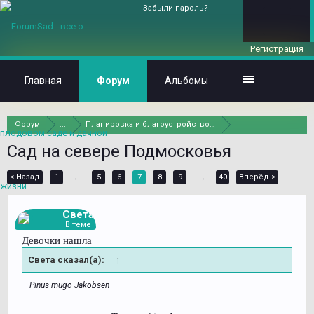
Забыли пароль?
Регистрация
Главная
Форум
Альбомы
Форум
...
Планировка и благоустройство участка
Сад на севере Подмосковья
< Назад
1
5
6
7
8
9
40
Вперёд >
←
→
Света
В теме
Девочки нашла
Света сказал(а):
↑
Pinus mugo Jakobsen