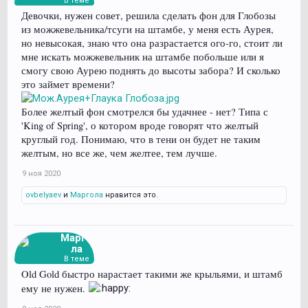
В теме
Девочки, нужен совет, решила сделать фон для Глобозы
из можжевельника/тсуги на штамбе, у меня есть Аурея,
но невысокая, знаю что она разрастается ого-го, стоит ли
мне искать можжевельник на штамбе побольше или я
смогу свою Аурею поднять до высоты забора? И сколько
это займет времени?
Более желтый фон смотрелся бы удачнее - нет? Типа с
'King of Spring', о котором вроде говорят что желтый
круглый год. Понимаю, что в тени он будет не таким
желтым, но все же, чем желтее, тем лучше.
9 ноя 2020
ovbelyaev
и
Маргола
нравится это.
Марго
ла
В теме
Old Gold быстро нарастает такими же крыльями, и штамб
ему не нужен.