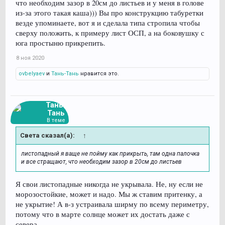
что необходим зазор в 20см до листьев и у меня в голове
из-за этого такая каша))) Вы про конструкцию табуретки
везде упоминаете, вот я и сделала типа стропила чтобы
сверху положить, к примеру лист ОСП, а на боковушку с
юга простыню прикрепить.
8 ноя 2020
ovbelyaev
и
Тань-Тань
нравится это.
Тань-
Тань
В теме
Света сказал(а):
↑
листопадный я ваще не пойму как прикрыть, там одна палочка
и все стращают, что необходим зазор в 20см до листьев
Я свои листопадные никогда не укрывала. Не, ну если не
морозостойкие, может и надо. Мы ж ставим притенку, а
не укрытие! А в-з устраивала ширму по всему периметру,
потому что в марте солнце может их достать даже с
севера.