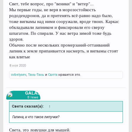
Свет, тебе вопрос, про "веники" и "ветер"...
Мы первые годы, не веря в морозостойкость
рододендронов, да и притенять всё-равно надо было,
тоже вигвамы над ними сооружали, вроде твоих. Каркас
обкладывали лапником и фиксировали его сверху
шпагатом. По спирали. У нас ветра зимой тоже будь
здоров.
Обычно после нескольких промерзаний-оттаиваний
лапник к земле припаивается насмерть, и вигвамы стоят
как влитые
8 ноя 2020
ovbelyaev
,
Тань-Тань
и
Света
нравится это.
GALAS
В теме
Света сказал(а):
↑
Галина, а что такое липучки?
Света, это ловушки для мышей.