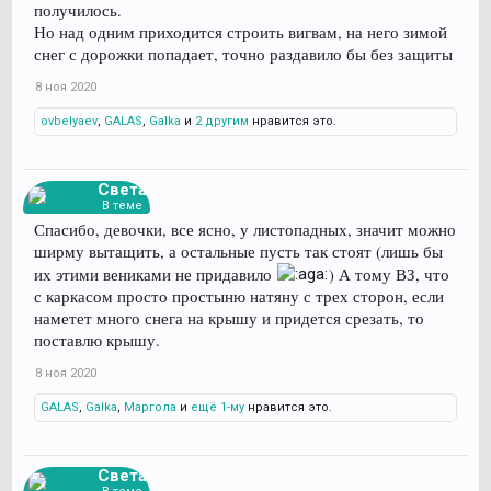
получилось.
Но над одним приходится строить вигвам, на него зимой
снег с дорожки попадает, точно раздавило бы без защиты
8 ноя 2020
ovbelyaev
,
GALAS
,
Galka
и
2 другим
нравится это.
Света
В теме
Спасибо, девочки, все ясно, у листопадных, значит можно
ширму вытащить, а остальные пусть так стоят (лишь бы
их этими вениками не придавило
) А тому ВЗ, что
с каркасом просто простыню натяну с трех сторон, если
наметет много снега на крышу и придется срезать, то
поставлю крышу.
8 ноя 2020
GALAS
,
Galka
,
Маргола
и
ещё 1-му
нравится это.
Света