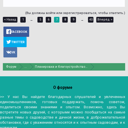
(Вы должны войти или зарегистрироваться, чтобы ответить.)
< Назад
1
5
6
7
8
9
40
Вперёд >
←
→
FACEBOOK
TWITTER
VK
Форум
...
Планировка и благоустройство участка
О форуме
>> У нас Вы найдете благодарных слушателей и увлеченных
единомышленников, готовых поддержать, помочь советом,
поделиться своими знаниями и опытом. Возможно, здесь Вы
встретите новых друзей, с которыми можно пообщаться на самые
разные темы о садоводстве и дачной жизни, в доброжелательной
обстановке, где с уважением относятся и к опытным садоводам, и к
новичкам.