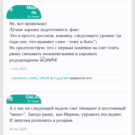
Марго
ла
В теме
Не, всё правильно)
Лучше заранее подготовится, факт.
Это я просто достигла, наконец, следующего уровня:"да
гори оно, что выживет само - тому и быть")
Но предчувствую, что с первым намёком на снег опять
рвану связывать можжевельники и укрывать
рододендроны
7 ноя 2020
ovbelyaev
,
Galka
,
GALAS
и
2 другим
нравится это.
GALAS
В теме
А у нас на следующей неделе снег обещают и постоянный
"минус". Завтра рвану, как Марина, укрывать последнее.
И липучки разложить в розарии.
8 ноя 2020