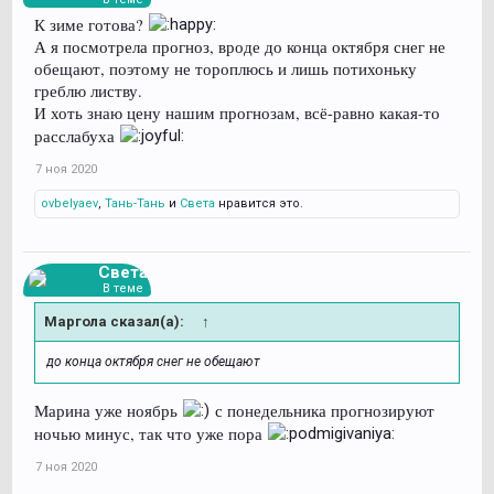
К зиме готова?
А я посмотрела прогноз, вроде до конца октября снег не
обещают, поэтому не тороплюсь и лишь потихоньку
греблю листву.
И хоть знаю цену нашим прогнозам, всё-равно какая-то
расслабуха
7 ноя 2020
ovbelyaev
,
Тань-Тань
и
Света
нравится это.
Света
В теме
Маргола сказал(а):
↑
до конца октября снег не обещают
Марина уже ноябрь
с понедельника прогнозируют
ночью минус, так что уже пора
7 ноя 2020