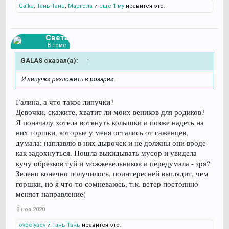
Galka
,
Тань-Тань
,
Маргола
и
ещё 1-му
нравится это.
Света
В теме
GALAS сказал(а):
↑
И липучки разложить в розарии.
Галина, а что такое липучки?
Девочки, скажите, хватит ли моих веников для родиков?
Я поначалу хотела воткнуть колышки и позже надеть на
них горшки, которые у меня остались от саженцев,
думала: наплавлю в них дырочек и не должны они вроде
как задохнуться. Пошла выкидывать мусор и увидела
кучу обрезков туй и можжевельников и передумала - зря?
Зелено конечно получилось, поинтересней выглядит, чем
горшки, но я что-то сомневаюсь, т.к. ветер постоянно
меняет направление(
8 ноя 2020
ovbelyaev
и
Тань-Тань
нравится это.