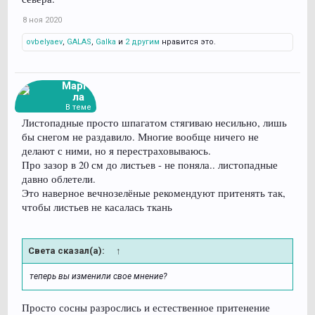
8 ноя 2020
ovbelyaev
,
GALAS
,
Galka
и
2 другим
нравится это.
Марго
ла
В теме
Листопадные просто шпагатом стягиваю несильно, лишь
бы снегом не раздавило. Многие вообще ничего не
делают с ними, но я перестраховываюсь.
Про зазор в 20 см до листьев - не поняла.. листопадные
давно облетели.
Это наверное вечнозелёные рекомендуют притенять так,
чтобы листьев не касалась ткань
Света сказал(а):
↑
теперь вы изменили свое мнение?
Просто сосны разрослись и естественное притенение