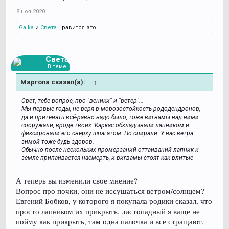
8 ноя 2020
Galka
и
Света
нравится это.
Света
В теме
Маргола сказал(а):
↑
Свет, тебе вопрос, про "веники" и "ветер"...
Мы первые годы, не веря в морозостойкость рододендронов,
да и притенять всё-равно надо было, тоже вигвамы над ними
сооружали, вроде твоих. Каркас обкладывали лапником и
фиксировали его сверху шпагатом. По спирали. У нас ветра
зимой тоже будь здоров.
Обычно после нескольких промерзаний-оттаиваний лапник к
земле припаивается насмерть, и вигвамы стоят как влитые
А теперь вы изменили свое мнение?
Вопрос про почки, они не иссушаться ветром/солнцем?
Евгений Бобков, у которого я покупала родики сказал, что
просто лапником их прикрыть, листопадный я ваще не
пойму как прикрыть, там одна палочка и все стращают,