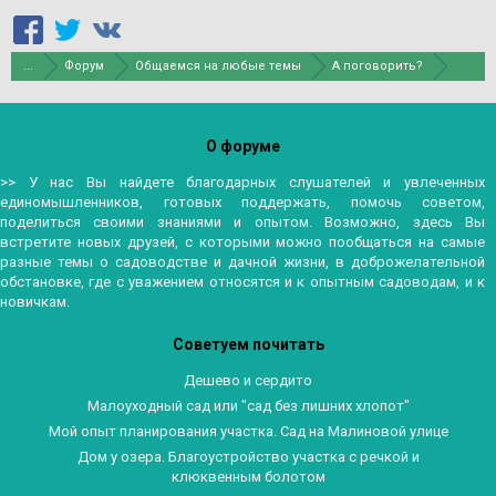
...
Форум
Общаемся на любые темы
А поговорить?
О форуме
>> У нас Вы найдете благодарных слушателей и увлеченных
единомышленников, готовых поддержать, помочь советом,
поделиться своими знаниями и опытом. Возможно, здесь Вы
встретите новых друзей, с которыми можно пообщаться на самые
разные темы о садоводстве и дачной жизни, в доброжелательной
обстановке, где с уважением относятся и к опытным садоводам, и к
новичкам.
Советуем почитать
Дешево и сердито
Малоуходный сад или "сад без лишних хлопот"
Мой опыт планирования участка. Сад на Малиновой улице
Дом у озера. Благоустройство участка с речкой и
клюквенным болотом