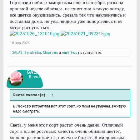
Гортензии побило заморозком еще в сентябре, розы на
прошлой неделе обрезала, не тянут они в такую погоду,
все цветки окукливались, срезала тех что наклюнулись и
поставила дома, но увы, видимо уже попортились и не
хотят распускаться.
10 ноя 2025
GALAS
,
Serafimka
,
Маргола
и
ещё 1-му
нравится это.
GALAS
В теме
Света сказал(а):
↑
В Лесково встретила вот этот сорт, но пока не уверена, вживую
надо смотреть.
Света, у меня этот сорт растет очень давно. Отличный
сорт в плане ростовых качеств, очень обильно цветет,
хорошо размножается, ничем не болеет. Я им довольна.