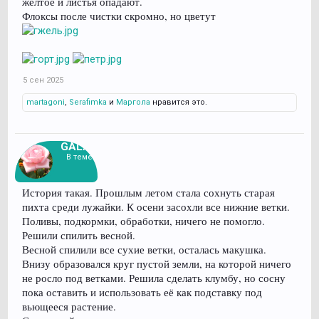
желтое и листья опадают.
Флоксы после чистки скромно, но цветут
5 сен 2025
martagoni
,
Serafimka
и
Маргола
нравится это.
GALAS
В теме
История такая. Прошлым летом стала сохнуть старая
пихта среди лужайки. К осени засохли все нижние ветки.
Поливы, подкормки, обработки, ничего не помогло.
Решили спилить весной.
Весной спилили все сухие ветки, осталась макушка.
Внизу образовался круг пустой земли, на которой ничего
не росло под ветками. Решила сделать клумбу, но сосну
пока оставить и использовать её как подставку под
вьющееся растение.