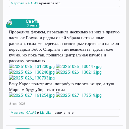
Маргола
и
GALAS
нравится это.
Света
В теме
Проредила флоксы, пересадила несколько из них в правую
часть от Глауки и рядом с ней убрала натыканные
растюхи, сюда же переехали некоторые гортензии на вход
пересадила Бобо, Старлайт там великовата, здесь тоже
кучно, но пока так, появится центральная клумба и
рассажу остальных.
Елку Карел подстригла, попробую сделать конус, а тую
Мириам буду убирать отсюда.
8 ноя 2025
Маргола
,
GALAS
и
Marylka
нравится это.