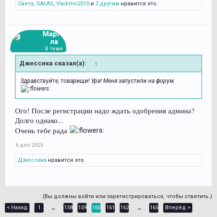
Света
,
GALAS
,
Vladimir2510
и
2 другим
нравится это.
Марго
ла
В теме
Джессика сказал(а):
↑
Здравствуйте, товарищи! Ура! Меня запустили на форум.
Ого! После регистрации надо ждать одобрения админа?
Долго однако...
Очень тебе рада
6 дек 2025
Джессика
нравится это.
(Вы должны войти или зарегистрироваться, чтобы ответить.)
< Назад
1
158
159
160
161
162
165
Вперёд >
←
→