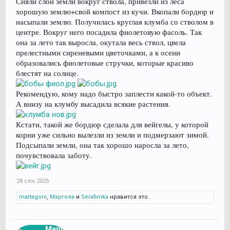
Сняли слой земли вокруг ствола, привезли из леса
хорошую землю+свой компост из кучи. Вкопали бордюр и
насыпали землю. Получилась круглая клумба со стволом в
центре. Вокруг него посадила фиолетовую фасоль. Так
она за лето так выросла, окутала весь ствол, цвела
прелестными сиреневыми цветочками, а к осени
образовались фиолетовые стручки, которые красиво
блестят на солнце.
Рекомендую, кому надо быстро заплести какой-то объект.
А внизу на клумбу высадила всякие растения.
Кстати, такой же бордюр сделала для вейгелы, у которой
корни уже сильно вылезли из земли и подмерзают зимой.
Подсыпали земли, она так хорошо наросла за лето,
почувствовала заботу.
28 сен 2025
martagoni
,
Маргола
и
Serafimka
нравится это.
Марго