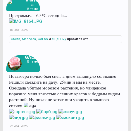
a
В теме
Предзимье... -6.3*C сегоднia...
16 ноя 2025
Света
,
Маргола
,
GALAS
и
ещё 1-му
нравится это.
GALAS
В теме
Позавчера ночью был снег, а днем выглянуло солнышко.
Решили съездить на дачу, 25мин и мы на месте.
Ожидала убитые морозом растения, но увиденное
поразило меня яркостью осенних красок и бодрым видом
растений. Ну никак не хотят они уходить в зимнюю
спячку.
22 ноя 2025