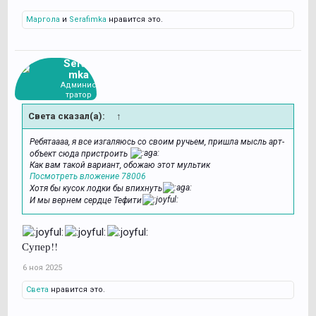
Маргола
и
Serafimka
нравится это.
Serafi
mka
Админис
тратор
Света сказал(а):
↑
Ребятаааа, я все изгаляюсь со своим ручьем, пришла мысль арт-
объект сюда пристроить
Как вам такой вариант, обожаю этот мультик
Посмотреть вложение 78006
Хотя бы кусок лодки бы впихнуть
И мы вернем сердце Тефити
Супер!!
6 ноя 2025
Света
нравится это.