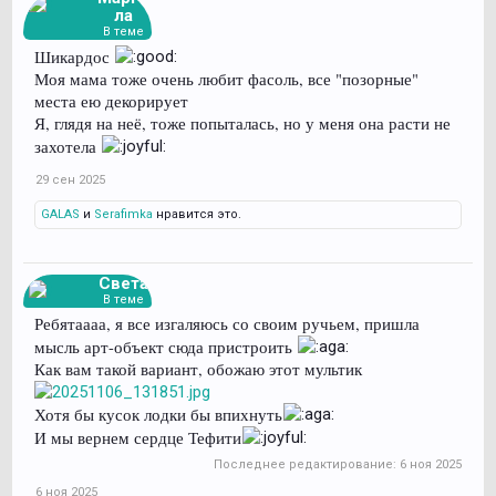
ла
В теме
Шикардос
Моя мама тоже очень любит фасоль, все "позорные"
места ею декорирует
Я, глядя на неё, тоже попыталась, но у меня она расти не
захотела
29 сен 2025
GALAS
и
Serafimka
нравится это.
Света
В теме
Ребятаааа, я все изгаляюсь со своим ручьем, пришла
мысль арт-объект сюда пристроить
Как вам такой вариант, обожаю этот мультик
Хотя бы кусок лодки бы впихнуть
И мы вернем сердце Тефити
Последнее редактирование:
6 ноя 2025
6 ноя 2025