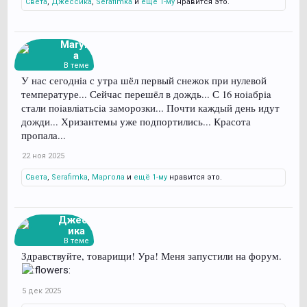
Света
,
Джессика
,
Serafimka
и
ещё 1-му
нравится это.
Marylk
a
В теме
У нас сегоднia с утра шёл первый снежок при нулевой
температуре... Сейчас перешёл в дождь... С 16 ноiaбрia
стали поiaвлiaтьсia заморозки... Почти каждый день идут
дожди... Хризантемы уже подпортились... Красота
пропала...
22 ноя 2025
Света
,
Serafimka
,
Маргола
и
ещё 1-му
нравится это.
Джесс
ика
В теме
Здравствуйте, товарищи! Ура! Меня запустили на форум.
5 дек 2025