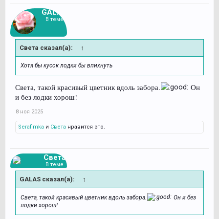
GALAS
В теме
Света сказал(а):
↑
Хотя бы кусок лодки бы впихнуть
Света, такой красивый цветник вдоль забора.
Он
и без лодки хорош!
8 ноя 2025
Serafimka
и
Света
нравится это.
Света
В теме
GALAS сказал(а):
↑
Света, такой красивый цветник вдоль забора.
Он и без
лодки хорош!