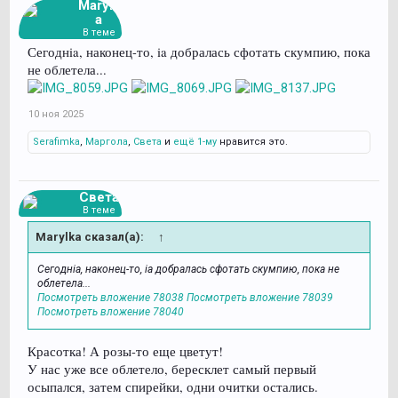
Marylk
a
В теме
Сегоднia, наконец-то, ia добралась сфотать скумпию, пока
не облетела...
10 ноя 2025
Serafimka
,
Маргола
,
Света
и
ещё 1-му
нравится это.
Света
В теме
Marylka сказал(а):
↑
Сегоднia, наконец-то, ia добралась сфотать скумпию, пока не
облетела...
Посмотреть вложение 78038
Посмотреть вложение 78039
Посмотреть вложение 78040
Красотка! А розы-то еще цветут!
У нас уже все облетело, бересклет самый первый
осыпался, затем спирейки, одни очитки остались.