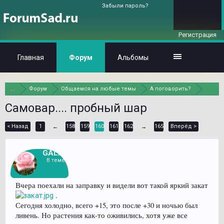
Забыли пароль?
Регистрация
Главная
Форум
Альбомы
...
Форум
Общаемся на любые темы
А поговорить?
Самовар.... пробный шар
< Назад
1
158
159
160
161
162
165
Вперёд >
←
→
GALAS
В теме
Вчера поехали на заправку и видели вот такой яркий закат
.
Сегодня холодно, всего +15, это после +30 и ночью был
ливень. Но растения как-то оживились, хотя уже все