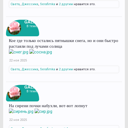
Света
,
Джессика
,
Serafimka
и
2 другим
нравится это.
GALAS
В теме
Кое где только остались пятнышки снега, но и они быстро
растаяли под лучами солнца
22 ноя 2025
Света
,
Джессика
,
Serafimka
и
2 другим
нравится это.
GALAS
В теме
На сирени почки набухли, вот-вот лопнут
22 ноя 2025