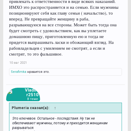
привлекать к ответственности в виде всяких наказаний.
ИМХО это распространяется и на семью. Если мужчины
позиционируют себя как главу семьи ( начальство), то
вперед. Не превращайте женщину в раба,
разрывающуюся на все стороны. Может быть тогда она
будет смотреть с удовольствием, как вы уплетаете
домашнюю пищу, приготовленную ею и тогда не
придется выпрашивать ласки и обожающий взгляд. На
рабовладельцев с умилением не смотрят, а если и
смотрят, то это фальшивое.
10 авг 2021
Serafimka
нравится это.
Vladimi
r2510
В теме
Plumeria сказал(а):
↑
Это ключевое. Остальное - последствия. Ну так не
обеспечивают мужчины, потому и приходится женщинам
разрываться.