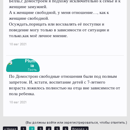
Белла,с домостроем я подхожу исключительно к семье и к
Женская логика с трудом может увязать эти вещи.
женщине замужней.
А к женщине свободной, у меня отношение…, как к
женщине свободной.
Осуждать,порицать или восхвалять её поступки и
поведение могу только в зависимости от ситуации и
только,как моё личное мнение.
10 авг 2021
Plumer
ia
Гость
По Домострою свободные отношения были под полным
запретом. И, кстати, воспитание детей с 7-летнего
возраста ложилось полностью на отца вне зависимости от
пола ребенка.
10 авг 2021
(Вы должны войти или зарегистрироваться, чтобы ответить.)
< Назад
1
2
3
4
5
6
Вперёд >