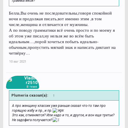
грамматикой?
Белла,Вы очень не последовательны,говоря спокойной
ночи и продолжая писать,вот именно этим ,в том
числе,женщина и отличается от мужчины.
А по поводу грамматики всё очень просто и по моему я
об этом уже писал,ну нельзя же во всём быть
идеальным…,порой хочеться побыть идеально-
обычным,пропустить мягкий знак и написать диктант на
четвёрку…
10 авг 2021
Vladimi
r2510
В теме
Plumeria сказал(а):
↑
А про женщину классик уже раньше сказал что-то там про
горящую избу и пр., и пр.
Это как, отменяется? Или надо и то, и другое, и вон еще третье?
Не задофига получается?