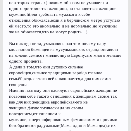
некоторых странах),никоим образом не умаляет ни
одного достоинства женщины,но становиться женщине
мужчиной(или требовать мужского к себе
отношения,обижаясь,если я в берлинском метро уступаю
ей место,то это аномально и не нормально,но мужчины
же не обижается,что не могут родить…).
Вы никогда не задумывались над тем,почему пару
миллионов беженцев из мусульманских стран,поставили
на колени семисот миллионную Европу,это много меньше
одного процента.
А дело в том,что они духовно сильнее
европейцев,сильнее традициями,верой,а главное
семьёй,ведь с этого всё и начинается,а для них семья
священна.
Именно поэтому они насилуют европейских женщин,не
позволяя себе такого отношения к женщинам своим,так
как для них женщина европейская-это не
женщина,физиологически да,но своим
поведением,отношением к
мужчине,гипертрофированным феминизмом и прочими
безобразиями радужными(Мама один и Мама два),с их