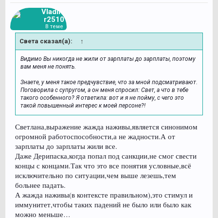
Vladimi
r2510
В теме
Света сказал(а):
↑
Видимо Вы никогда не жили от зарплаты до зарплаты, поэтому
вам меня не понять.
Знаете, у меня такое предчувствие, что за мной подсматривают.
Поговорила с супругом, а он меня спросил: Свет, а что в тебе
такого особенного? Я ответила: вот и я не пойму, с чего это
такой повышенный интерес к моей персоне?!
Светлана,выражение жажда наживы,является синонимом
огромной работоспособности,а не жадности.А от
зарплаты до зарплаты жили все.
Даже Дерипаска,когда попал под санкции,не смог свести
концы с концами.Так что это все понятия условные,всё
исключительно по ситуации,чем выше лезешь,тем
больнее падать.
А жажда наживы(в контексте правильном),это стимул и
иммунитет,чтобы таких падений не было или было как
можно меньше…