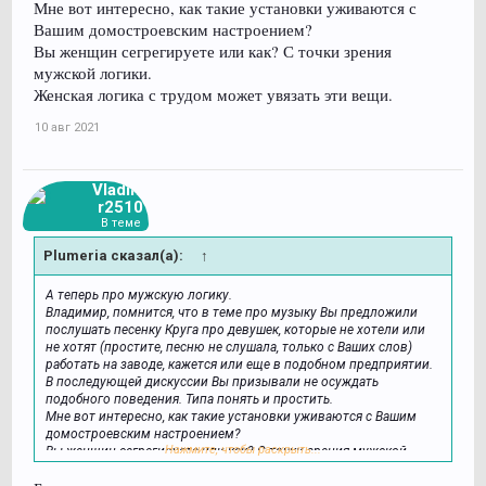
Мне вот интересно, как такие установки уживаются с
Вашим домостроевским настроением?
Вы женщин сегрегируете или как? С точки зрения
мужской логики.
Женская логика с трудом может увязать эти вещи.
10 авг 2021
Vladimi
r2510
В теме
Plumeria сказал(а):
↑
А теперь про мужскую логику.
Владимир, помнится, что в теме про музыку Вы предложили
послушать песенку Круга про девушек, которые не хотели или
не хотят (простите, песню не слушала, только с Ваших слов)
работать на заводе, кажется или еще в подобном предприятии.
В последующей дискуссии Вы призывали не осуждать
подобного поведения. Типа понять и простить.
Мне вот интересно, как такие установки уживаются с Вашим
домостроевским настроением?
Нажмите, чтобы раскрыть...
Вы женщин сегрегируете или как? С точки зрения мужской
логики.