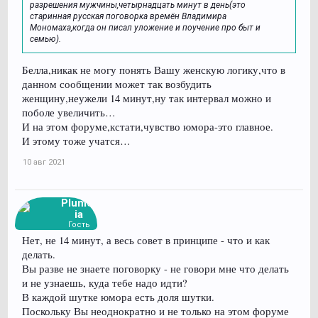
разрешения мужчины,четырнадцать минут в день(это
старинная русская поговорка времён Владимира
Мономаха,когда он писал уложение и поучение про быт и
семью).
Белла,никак не могу понять Вашу женскую логику,что в
данном сообщении может так возбудить
женщину,неужели 14 минут,ну так интервал можно и
поболе увеличить…
И на этом форуме,кстати,чувство юмора-это главное.
И этому тоже учатся…
10 авг 2021
Plumer
ia
Гость
Нет, не 14 минут, а весь совет в принципе - что и как
делать.
Вы разве не знаете поговорку - не говори мне что делать
и не узнаешь, куда тебе надо идти?
В каждой шутке юмора есть доля шутки.
Поскольку Вы неоднократно и не только на этом форуме