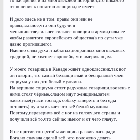
точки зрения и их многовековой историии,это никакого
отношения к понятию женщина,не имеет.
И дело здесь не в том, правы они или не
правы,главное,что они будучи в
меньшинстве,сильнее,сильнее полиции и армии,сильнее
якобы развитого европейского общества(а по сути уже
давно прогнившего).
Именно силы духа и забытых,попранных многовековых
традиций, не хватает европейцам и американцам.
У моего товарища в Канаде живёт одноклассник,так вот
он говорит,что самый беззащитный и бесправный член
социума у них,это белый мужчина.
На вершине социума стоят радужные товарищи,вровень с
ними,стоят чёрные,следом идут женщины,затем
животные(упаси господь собаку запереть и без еды
оставить),ну а замыкает это всё белый мужчина.
Поэтому,перевернув всё с ног на голову,эти страны и
получили всё то,что сейчас имеют и от чего плачут.
Я не против того,чтобы женщина развивалась,ради
Бога,но сначала сделай всё ,что положено делать