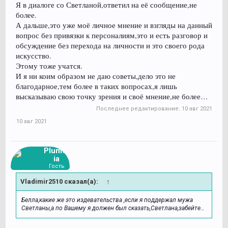
Я в диалоге со Светланой,ответил на её сообщение,не
было бы пофиг, на какую сторону его кепочка была бы одета.
более.
Я не знаю Вашу жену. Может быть она более сдержана и не
А дальше,это уже моё личное мнение и взгляды на данный
говорит Вам подобного на Ваши замечания и указания. Но она
может это чувствовать. Подумайте об этом.
вопрос без привязки к персоналиям,это и есть разговор и
обсуждение без перехода на личности и это своего рода
искусство.
Этому тоже учатся.
И я ни коим образом не даю советы,дело это не
благодарное,тем более в таких вопросах,я лишь
высказываю свою точку зрения и своё мнение,не более…
Последнее редактирование:
10 авг 2021
10 авг 2021
Plumer
ia
Гость
Vladimir2510 сказал(а):
↑
Белла,какие же это издевательства ,если я поддержал мужа
Светланы,а по Вашему я должен был сказать,Светлана,забейте…