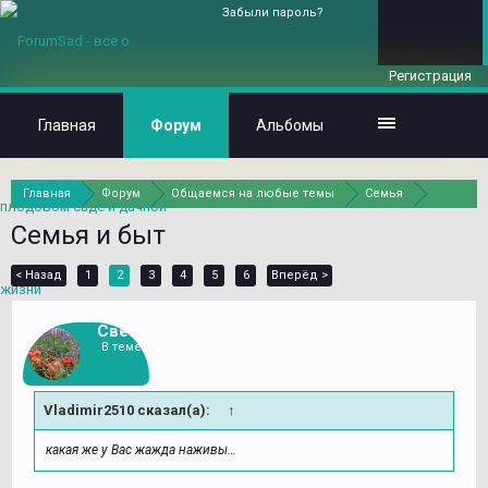
Забыли пароль?
Регистрация
Главная
Форум
Альбомы
Главная
Форум
Общаемся на любые темы
Семья
Семья и быт
< Назад
1
2
3
4
5
6
Вперёд >
Света
В теме
Vladimir2510 сказал(а):
↑
какая же у Вас жажда наживы…