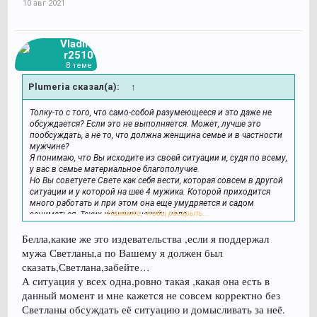
10 авг 2021
Vladimi
r2510
В теме
Plumeria сказал(а):
↑
Толку-то с того, что само-собой разумеющееся и это даже не
обсуждается? Если это не выполняется. Может, лучше это
пообсуждать, а не то, что должна женщина семье и в частности
мужчине?
Я понимаю, что Вы исходите из своей ситуации и, судя по всему,
у вас в семье материальное благополучие.
Но Вы советуете Свете как себя вести, которая совсем в другой
ситуации и у которой на шее 4 мужика. Которой приходится
много работать и при этом она еще умудряется и садом
Нажмите, чтобы раскрыть...
заниматься. Таких женщин ценить надо.
Понятно, что у нее остается мизер личного пространства и,
Белла,какие же это издевательства ,если я поддержал
простите, даже со стороны Ваши советы могут восприниматься
как издевательство.
мужа Светланы,а по Вашему я должен был
Я могу ошибаться. Опять же сужу по себе. И у меня только одна
сказать,Светлана,забейте…
дочка. Это был мой сознательный выбор, потому что дело было
А ситуация у всех одна,ровно такая ,какая она есть в
в 90-е и сами знаете, как тогда было. Опять же до 8 лет дочки я
данный момент и мне кажется не совсем корректно без
не работала, так что свой материнский долг выполняла от и до.
Но если бы мне муж указывал как Вы, как я должна себя вести и
Светланы обсуждать её ситуацию и домысливать за неё.
главное, что должна чувствовать, чему радоваться... Мне тогда