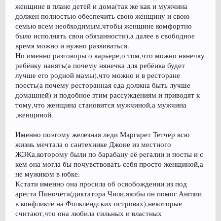
женщине в плане детей и дома(так же как и мужчина
должен полностью обеспечить свою женщину и свою
семью всем необходимым,чтобы женщине комфортно
было исполнять свои обязанности),а далее в свободное
время можно и нужно развиваться.
Но именно разговоры о карьере,о том,что можно нянечку
ребёнку нанять(а почему нянечка для ребёнка будет
лучше его родной мамы),что можно и в ресторане
поесть(а почему ресторанная еда должна быть лучше
домашней) и подобное этим рассуждениям и приводят к
тому,что женщина становится мужчиной,а мужчина
,женщиной.
Именно поэтому железная леди Маргарет Тетчер всю
жизнь мечтала о сантехнике Джоне из местного
ЖЭКа,которому были по барабану её регалии и посты и с
кем она могла бы почувствовать себя просто женщиной,а
не мужиком в юбке.
Кстати именно она просила об освобождении из под
ареста Пиночета(диктатора Чили,якобы он помог Англии
в конфликте на Фолклендских островах),некоторые
считают,что она любила сильных и властных