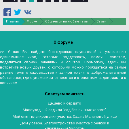
Главная
Форум
Общаемся на любые темы
Семья
О форуме
>> У нас Вы найдете благодарных слушателей и увлеченных
единомышленников, готовых поддержать, помочь советом,
поделиться своими знаниями и опытом. Возможно, здесь Вы
встретите новых друзей, с которыми можно пообщаться на самые
разные темы о садоводстве и дачной жизни, в доброжелательной
обстановке, где с уважением относятся и к опытным садоводам, и к
новичкам.
Советуем почитать
Дешево и сердито
Малоуходный сад или "сад без лишних хлопот"
Мой опыт планирования участка. Сад на Малиновой улице
Дом у озера. Благоустройство участка с речкой и
клюквенным болотом