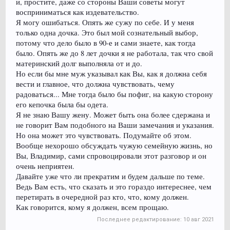
и, простите, даже со стороны Ваши советы могут
восприниматься как издевательство.
Я могу ошибаться. Опять же сужу по себе. И у меня
только одна дочка. Это был мой сознательный выбор,
потому что дело было в 90-е и сами знаете, как тогда
было. Опять же до 8 лет дочки я не работала, так что свой
материнский долг выполняла от и до.
Но если бы мне муж указывал как Вы, как я должна себя
вести и главное, что должна чувствовать, чему
радоваться... Мне тогда было бы пофиг, на какую сторону
его кепочка была бы одета.
Я не знаю Вашу жену. Может быть она более сдержана и
не говорит Вам подобного на Ваши замечания и указания.
Но она может это чувствовать. Подумайте об этом.
Вообще нехорошо обсуждать чужую семейную жизнь, но
Вы, Владимир, сами спровоцировали этот разговор и он
очень неприятен.
Давайте уже что ли прекратим и будем дальше по теме.
Ведь Вам есть, что сказать и это гораздо интереснее, чем
перетирать в очередной раз кто, что, кому должен.
Как говорится, кому я должен, всем прощаю.
Последнее редактирование:
10 авг 2021