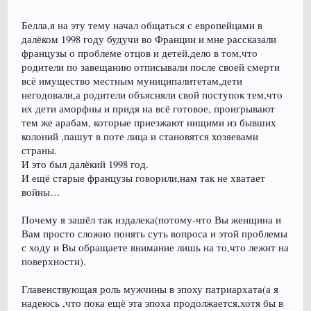
Белла,я на эту тему начал общаться с европейцами в
далёком 1998 году будучи во Франции и мне рассказали
французы о проблеме отцов и детей,дело в том,что
родители по завещанию отписывали после своей смерти
всё имущество местным муниципалитетам,дети
негодовали,а родители объясняли свой поступок тем,что
их дети аморфны и придя на всё готовое, проигрывают
тем же арабам, которые приезжают нищими из бывших
колоний ,пашут в поте лица и становятся хозяевами
страны.
И это был далёкий 1998 год.
И ещё старые французы говорили,нам так не хватает
войны…
Почему я зашёл так издалека(потому-что Вы женщина и
Вам просто сложно понять суть вопроса и этой проблемы
с ходу и Вы обращаете внимание лишь на то,что лежит на
поверхности).
Главенствующая роль мужчины в эпоху патриархата(а я
надеюсь ,что пока ещё эта эпоха продолжается,хотя бы в