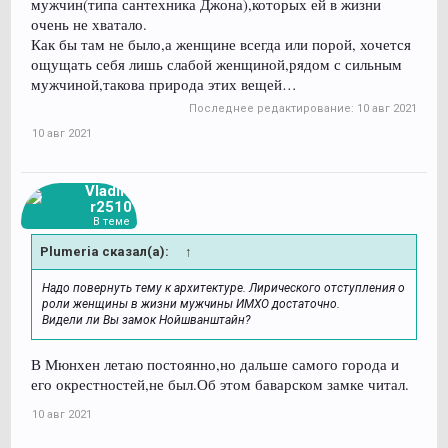
мужчин(типа сантехника Джона),которых ей в жизни
очень не хватало.
Как бы там не было,а женщине всегда или порой, хочется
ощущать себя лишь слабой женщиной,рядом с сильным
мужчиной,такова природа этих вещей…
Последнее редактирование:
10 авг 2021
10 авг 2021
Vladimi
r2510
В теме
Plumeria сказал(а):
↑
Надо повернуть тему к архитектуре. Лирического отступления о
роли женщины в жизни мужчины ИМХО достаточно.
Видели ли Вы замок Нойшванштайн?
В Мюнхен летаю постоянно,но дальше самого города и
его окрестностей,не был.Об этом баварском замке читал.
10 авг 2021