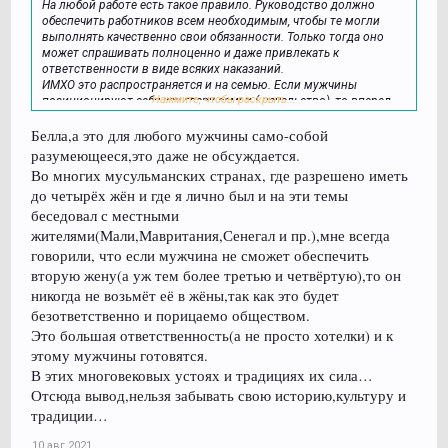
На любой работе есть такое правило. Руководство должно
обеспечить работников всем необходимым, чтобы те могли
выполнять качественно свои обязанности. Только тогда оно
может спрашивать полноценно и даже привлекать к
ответственности в виде всяких наказаний.
ИМХО это распространяется и на семью. Если мужчины
Нажмите, чтобы раскрыть...
позиционируют себя как главу семьи ( начальство), то вперед.
Не превращайте женщину в раба, разрывающуюся на все
Белла,а это для любого мужчины само-собой
стороны. Может быть тогда она будет смотреть с
удовольствием, как вы уплетаете домашнюю пищу,
разумеющееся,это даже не обсуждается.
приготовленную ею и тогда не придется выпрашивать ласки и
Во многих мусульманских странах, где разрешено иметь
обожающий взгляд. На рабовладельцев с умилением не
до четырёх жён и где я лично был и на эти темы
смотрят, а если и смотрят, то это фальшивое.
беседовал с местными
жителями(Мали,Мавритания,Сенегал и пр.),мне всегда
говорили, что если мужчина не сможет обеспечить
вторую жену(а уж тем более третью и четвёртую),то он
никогда не возьмёт её в жёны,так как это будет
безответственно и порицаемо обществом.
Это большая ответственность(а не просто хотелки) и к
этому мужчины готовятся.
В этих многовековых устоях и традициях их сила…
Отсюда вывод,нельзя забывать свою историю,культуру и
традиции…
10 авг 2021