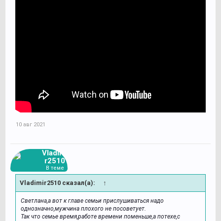
10 авг 2021
Vladimi
r2510
В теме
Vladimir2510 сказал(а):
↑
Светлана,а вот к главе семьи прислушиваться надо
однозначно,мужчина плохого не посоветует.
Так что семье время,работе времени поменьше,а потехе,с