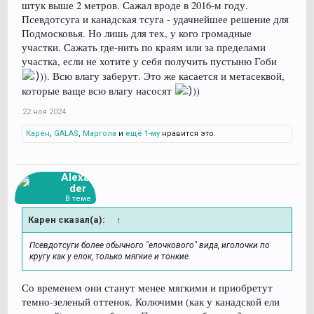
штук выше 2 метров. Сажал вроде в 2016-м году.
Псевдотсуга и канадская тсуга - удачнейшее решение для
Подмосковья. Но лишь для тех, у кого громадные
участки. Сажать где-нить по краям или за пределами
участка, если не хотите у себя получить пустыню Гоби
)). Всю влагу заберут. Это же касается и метасеквой,
которые ваще всю влагу насосят
))
22 ноя 2024
Карен
,
GALAS
,
Маргола
и
ещё 1-му
нравится это.
Alexan
der
В теме
Карен сказал(а):
↑
Псевдотсуги более обычного "елочкового" вида, иголочки по
кругу как у елок, только мягкие и тонкие.
Со временем они станут менее мягкими и приобретут
темно-зеленый оттенок. Колючими (как у канадской ели