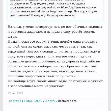
хорошенькая. Хочу рядом с ней, типа в ноги посадить
можжевельник то ли grey owl, то ли blue cloud( вот не помню
кого из них я купила). Расти будут на солнце. Или тсуга сгорит
на солнышке? Я живу под Истрой( чай не юга).
Наталья, у меня псевдотсуг нет, но вот обычных видовых
и сортовых джеделох и пендула в саду растёт восемь
штук.
Практически все растут в тени, причём одна видовая в
полной, она же самая высокая, метров пять, так как
верхушкой тянется к солнцу…, но вот в прошлом году я
одну тсуга пересадил в полутеневое место, где она
солнышко цепляет, особенно, когда деревья ещё либо не
облиствились или наоборот листву сбросили и вот она
стала выглядеть поинтересней, чем когда жила в тени,
побольше приростов и стала попушистей…
Но вообще тсуга любит много воды, поэтому её и сажают
в заболоченные места на участках.
22 авг 2023
Сергей 64
,
Натус
,
GALAS
и
3 другим
нравится это.