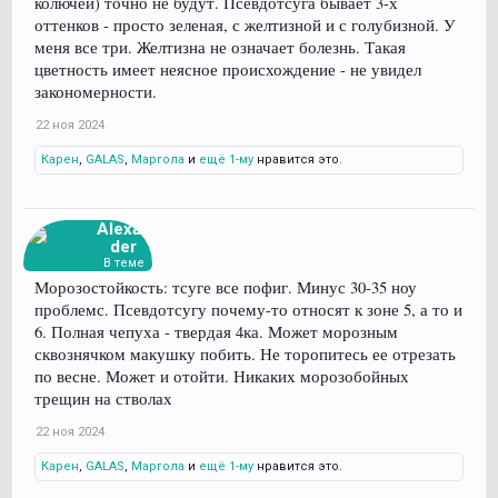
колючей) точно не будут. Псевдотсуга бывает 3-х
оттенков - просто зеленая, с желтизной и с голубизной. У
меня все три. Желтизна не означает болезнь. Такая
цветность имеет неясное происхождение - не увидел
закономерности.
22 ноя 2024
Карен
,
GALAS
,
Маргола
и
ещё 1-му
нравится это.
Alexan
der
В теме
Морозостойкость: тсуге все пофиг. Минус 30-35 ноу
проблемс. Псевдотсугу почему-то относят к зоне 5, а то и
6. Полная чепуха - твердая 4ка. Может морозным
сквознячком макушку побить. Не торопитесь ее отрезать
по весне. Может и отойти. Никаких морозобойных
трещин на стволах
22 ноя 2024
Карен
,
GALAS
,
Маргола
и
ещё 1-му
нравится это.