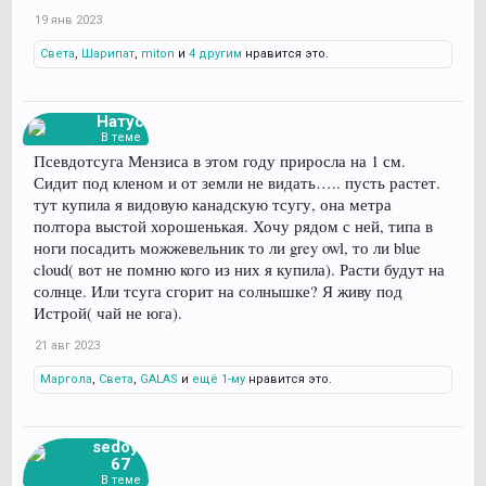
19 янв 2023
Света
,
Шарипат
,
miton
и
4 другим
нравится это.
Натус
В теме
Псевдотсуга Мензиса в этом году приросла на 1 см.
Сидит под кленом и от земли не видать….. пусть растет.
тут купила я видовую канадскую тсугу, она метра
полтора выстой хорошенькая. Хочу рядом с ней, типа в
ноги посадить можжевельник то ли grey owl, то ли blue
cloud( вот не помню кого из них я купила). Расти будут на
солнце. Или тсуга сгорит на солнышке? Я живу под
Истрой( чай не юга).
21 авг 2023
Маргола
,
Света
,
GALAS
и
ещё 1-му
нравится это.
sedoy7
67
В теме