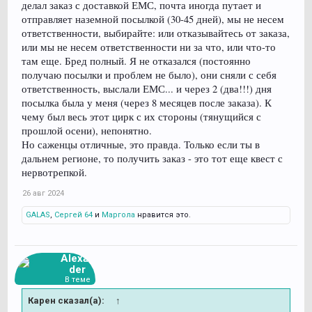
делал заказ с доставкой ЕМС, почта иногда путает и
отправляет наземной посылкой (30-45 дней), мы не несем
ответственности, выбирайте: или отказывайтесь от заказа,
или мы не несем ответственности ни за что, или что-то
там еще. Бред полный. Я не отказался (постоянно
получаю посылки и проблем не было), они сняли с себя
ответственность, выслали ЕМС... и через 2 (два!!!) дня
посылка была у меня (через 8 месяцев после заказа). К
чему был весь этот цирк с их стороны (тянущийся с
прошлой осени), непонятно.
Но саженцы отличные, это правда. Только если ты в
дальнем регионе, то получить заказ - это тот еще квест с
нервотрепкой.
26 авг 2024
GALAS
,
Сергей 64
и
Маргола
нравится это.
Alexan
der
В теме
Карен сказал(а):
↑