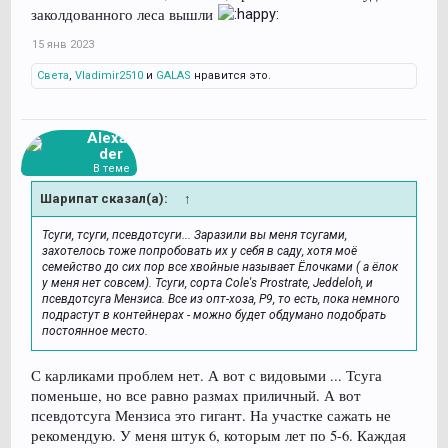
заколдованного леса вышли
15 янв 2023
Света
,
Vladimir2510
и
GALAS
нравится это.
Alexan
der
В теме
Шарипат сказал(а):
↑
Тсуги, тсуги, псевдотсуги... Заразили вы меня тсугами,
захотелось тоже попробовать их у себя в саду, хотя моё
семейство до сих пор все хвойные называет Ёлочками ( а ёлок
у меня нет совсем). Тсуги, сорта Cole's Prostrate, Jeddeloh, и
псевдотсуга Мензиса. Все из опт-хоза, P9, то есть, пока немного
подрастут в контейнерах - можно будет обдумано подобрать
постоянное место.
С карликами проблем нет. А вот с видовыми ... Тсуга
поменьше, но все равно размах приличный. А вот
псевдотсуга Мензиса это гигант. На участке сажать не
рекомендую. У меня штук 6, которым лет по 5-6. Каждая