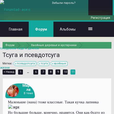
Забыли пароль?
Регистрация
Главная
Форум
Альбомы
Форум
...
Хвойные деревья и кустарники
Тсуга и псевдотсуга
Метки:
псевдотсуга
тсуга
хвойные
< Назад
1
6
7
8
9
10
11
←
Марго
ла
В теме
Маленькие (нана) тоже классные. Такая кучка лапника
Но большие больше, конечно, нравятся. Они как-будто из