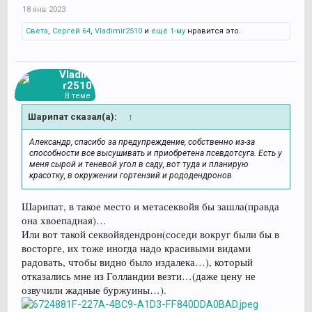
18 янв 2023
Света
,
Сергей 64
,
Vladimir2510
и
ещё 1-му
нравится это.
Vladimi
r2510
В теме
Шарипат сказал(а):
↑
Александр, спасибо за предупреждение, собственно из-за
способности все высушивать и приобретена псевдотсуга. Есть у
меня сырой и теневой угол в саду, вот туда и планирую
красотку, в окружении гортензий и рододендронов
Шарипат, в такое место и метасеквойя бы зашла(правда
она хвоепадная)…
Или вот такой секвойядендрон(соседи вокруг были бы в
восторге, их тоже иногда надо красивыми видами
радовать, чтобы видно было издалека…), который
отказались мне из Голландии везти…(даже цену не
озвучили жадные буржуины…).