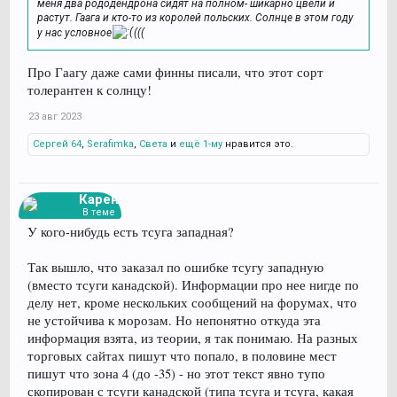
меня два рододендрона сидят на полном- шикарно цвели и
растут. Гаага и кто-то из королей польских. Солнце в этом году
у нас условное
(((
Про Гаагу даже сами финны писали, что этот сорт
толерантен к солнцу!
23 авг 2023
Сергей 64
,
Serafimka
,
Света
и
ещё 1-му
нравится это.
Карен
В теме
У кого-нибудь есть тсуга западная?
Так вышло, что заказал по ошибке тсугу западную
(вместо тсуги канадской). Информации про нее нигде по
делу нет, кроме нескольких сообщений на форумах, что
не устойчива к морозам. Но непонятно откуда эта
информация взята, из теории, я так понимаю. На разных
торговых сайтах пишут что попало, в половине мест
пишут что зона 4 (до -35) - но этот текст явно тупо
скопирован с тсуги канадской (типа тсуга и тсуга, какая