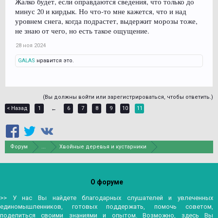
Жалко будет, если оправдаются сведения, что только до
минус 20 и кирдык. Но что-то мне кажется, что и над
уровнем снега, когда подрастет, выдержит морозы тоже,
не знаю от чего, но есть такое ощущение.
28 ноя 2024
GALAS
нравится это.
(Вы должны войти или зарегистрироваться, чтобы ответить.)
< Назад
1
6
7
8
9
10
11
←
Форум
...
Хвойные деревья и кустарники
О форуме
>> У нас Вы найдете благодарных слушателей и увлеченных
единомышленников, готовых поддержать, помочь советом,
поделиться своими знаниями и опытом. Возможно, здесь Вы