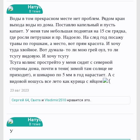
Натус
В теме
Воды в том прекрасном месте нет проблем. Рядом кран
выхода воды из дома. Поставлю капельный и пусть
капает. У меня там небольшая поднятая на 15 см грядка,
где росли петрушки и пр. Надоело. На след год посажу
травы по горшкам, а место, вот прям красота. И хочу
туда хвойное. Вот думала- то ли мою грей оул, то ли
тсугу видовую. И хочу тсугу
Тсуга колинс прострейто у меня сидит с северной
стороны дома, почти в тени( зимой там солнце не
приходит), и шикарно по 5 мм в год нарастает. А с
видовой ношусь все лето как курица с яйцом
23 авг 2023
Сергей 64
,
Света
и
Vladimir2510
нравится это.
Натус
В теме
У