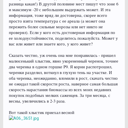
разница какая!) В другой половине мест пишут что зоне 6
и максимум -20 с небольшим выдержать может. И эта
информация, тоже вряд ли достоверна, скорее всего
просто взята температура с ее ареала (а может она
пережить более сильные морозы или нет никто не
проверял). Если у кого есть достоверная информация по
ее холодоустойчивости, поделитесь пожалуйста. Может у
вас или живет или знаете кого, у кого живет?
Сказать честно, уж очень она мне понравилась - пришел
малюсенький хлыстик, явно укорененный черенок, точнее
два черенка в одном горшке Р9. Я корни распотрошил,
черенки разделил, воткнул в глухую тень на участке. И
оба черенка, неожиданно, вломили в рост, скачать честно
не ожидал такой скорости роста, наверное самая большая
скорость нарастания биомассы из всех моих недавних
покупок подобных мелких саженцев. За три месяца, с
весны, увеличились в 2-3 раза.
Вот такой хлыстик приехал весной