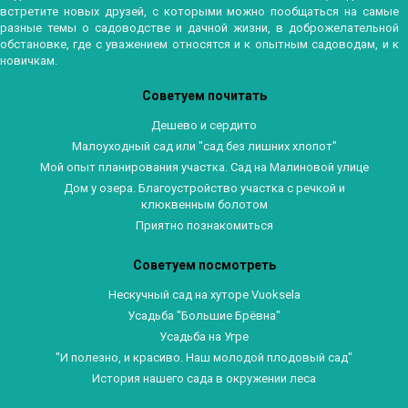
встретите новых друзей, с которыми можно пообщаться на самые
разные темы о садоводстве и дачной жизни, в доброжелательной
обстановке, где с уважением относятся и к опытным садоводам, и к
новичкам.
Советуем почитать
Дешево и сердито
Малоуходный сад или "сад без лишних хлопот"
Мой опыт планирования участка. Сад на Малиновой улице
Дом у озера. Благоустройство участка с речкой и
клюквенным болотом
Приятно познакомиться
Советуем посмотреть
Нескучный сад на хуторе Vuoksela
Усадьба "Большие Брёвна"
Усадьба на Угре
"И полезно, и красиво. Наш молодой плодовый сад"
История нашего сада в окружении леса