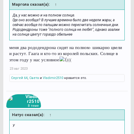
Маргола сказал(а):
↑
Да, у нас можно и на полном солнце.
Где оно вообще? В лучшие времена было две недели жары, а
сейчас вообще по пальцам можно пересчитать солнечные дни.
Рододендроны тоже "полного солнца не любят", однако азалии
на солнце цветут гораздо обильнее
меня два рододендрона сидят на полном- шикарно цвели
и растут. Гаага и кто-то из королей польских. Солнце в
этом году у нас условное
(((
23 авг 2023
Сергей 64
,
Света
и
Vladimir2510
нравится это.
Vladimi
r2510
В теме
Натус сказал(а):
↑
У