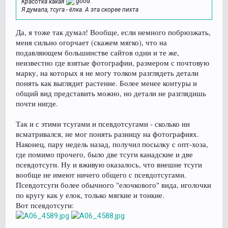
Красотка какая
Я думала, тсуга - ёлка. А эта скорее пихта
Да, я тоже так думал! Вообще, если немного побрюзжать,
меня сильно огорчает (скажем мягко), что на
подавляющем большинстве сайтов одни и те же,
неизвестно где взятые фотографии, размером с почтовую
марку, на которых я не могу толком разглядеть детали
понять как выглядит растение. Более менее контуры и
общий вид представить можно, но детали не разглядишь
почти нигде.
Так и с этими тсугами и псевдотсугами - сколько ни
всматривался, не мог понять разницу на фотографиях.
Наконец, пару недель назад, получил посылку с опт-хоза,
где помимо прочего, было две тсуги канадские и две
псевдотсуги. Ну и вживую оказалось, что внешне тсуги
вообще не имеют ничего общего с псевдотсугами.
Псевдотсуги более обычного "елочкового" вида, иголочки
по кругу как у елок, только мягкие и тонкие.
Вот псевдотсуги: