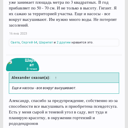
уже занимает площадь метра по 3 квадратных. В год
прибавляет по 50 - 70 см. И не только в высоту. Гигант. Я
их сажаю за территорией участка. Еще и насосы - все
вокруг высушивают. Им нужно много воды. Не потерпят
засолений.
16 янв 2023
Света
,
Сергей 64
,
Шарипат
и
2 другим
нравится это.
Шарип
ат
В теме
Alexander сказал(а):
↑
Еще и насосы - все вокруг высушивают.
Александр, спасибо за предупреждение, собственно из-за
способности все высушивать и приобретена псевдотсуга.
Есть у меня сырой и теневой угол в саду, вот туда и
планирую красотку, в окружении гортензий и
рододендронов