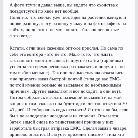
А фото тсуги я давал выше, вы видите что сходства с
псевдотсугой по хвое нет вообще.
Понятно, что сейчас уже, поглядев на растения вживую и
поняв разницу, я эту разницу увижу и на фотографиях на
сайтах, но до этого не мог понять - больно невнятные
фото везде.
Кстати, отличные саженцы опт-хоз прислал. Но сама по
себе эта контора - это нечто. Мало того, что ждать
заказанного много месяцев (с другого сайта (гаршинка)
успел за это время несколько раз заказать и получить, но
там выбор меньше). Так они осенью сначала отказались
мне прислать заказ быстрой почтой (типа до вас ЕМС-
почтой именно осенью не высылаем по необъяснимым
причинам. Другие высылают и все доходит, а они нет).
Потом собрались выслать наземной посылкой и на мой
вопрос о том, сколько она будет идти, честно ответили 30-
45 дней. И собирались ведь отсылать! И отослали бы, если
бы я не заподозрил неладное и не спросил. Отказался.
Затем зимой снова по таинственной причине у них
заработала быстрая отправка ЕМС. Сделал заказ в январе,
приняли, оплатил. В августе приходит письмо - типа кто