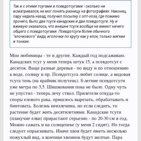
Так и с этими тсугами и псевдотсугами - сколько ни
всматривался, не мог понять разницу на фотографиях. Наконец,
пару недель назад, получил посылку с опт-хоза, где помимо
прочего, было две тсуги канадские и две псевдотсуги. Ну и
вживую оказалось, что внешне тсуги вообще не имеют ничего
общего с псевдотсугами. Псевдотсуги более обычного
"елочкового" вида, иголочки по кругу как у елок, только мягкие
и тонкие.
Мои любимицы - те и другие. Каждый год подсаживаю.
Канадских тсуг у меня теперь штук 15, а псевдотсуг с
десяток. Ваще разные деревья - по виду и по отношению
к воде, солнцу и пр. Псевдотсуга любит солнце, а видовая
тсуга тень (на крайняк полутень). 8-летние псевдотсуги
уже метра по 3,5. Шишкования пока не было. Одну чуть
не упустил - теперь лечу ствол. Прилетели откуда-то
споры елового рака, пришлось вырезать, обрабатывать и
бинтовать. Болезнь неизлечима, но если следить, то
растение будет жить десятилетиями. Канадские тсуги
(плакучие елки) прирастают серьезно - по 20-30 см в год.
Можно сажать и на солнцепеке (у меня 2 сидят). Но тогда
следует опрыскивать. Иначе хвоя будет иметь несколько
пожухлый вид, а кончики хвоинок будут желтые. Пара