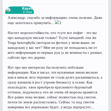
Карен
В теме
Александр, спасибо за информацию, очень полезно. Даже
еще захотелось прикупить...
Насчет морозостойкости, что тсуге все пофиг - это вы
про канадскую писали только? Тсуги западной, она же
Tsuga heterophylla (которая на фотках у меня выше, не
канадская) у вас нет? Мне ни разу не попадалась ни от
кого информация из первых рук (а не копипасты с разных
сайтов) про это дерево.
Вот про нее интересно бы получить побольше
информации. Как я писал, эти купленные мною весною
или в начале лета черенки не стали долго раскачиваться, а
сразу вломили в рост утроив биомассу к осени. Как
похолодало, хвоя приобрела красновато-буроватый
оттенок, подумалось что не очень ей морозы нравятся.
Все равно пока мелкие, сейчас полностью под снегом,
почти по земле распластались. Сейчас то под снегом
наверняка все нормально будет, а когда перерастет...