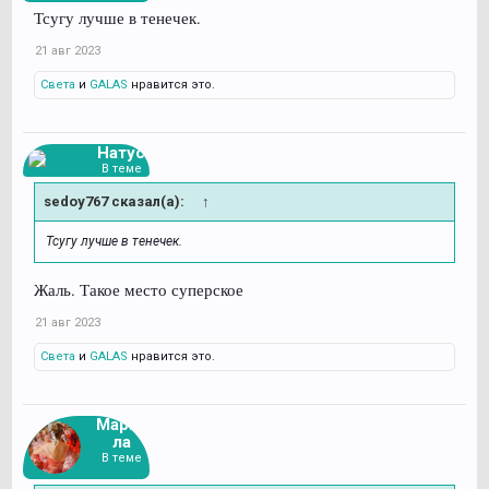
Тсугу лучше в тенечек.
21 авг 2023
Света
и
GALAS
нравится это.
Натус
В теме
sedoy767 сказал(а):
↑
Тсугу лучше в тенечек.
Жаль. Такое место суперское
21 авг 2023
Света
и
GALAS
нравится это.
Марго
ла
В теме