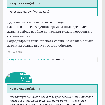
Натус сказал(а):
↑
живу под Истрой( чай не юга).
Да, у нас можно и на полном солнце.
Где оно вообще? В лучшие времена было две недели
жары, а сейчас вообще по пальцам можно пересчитать
солнечные дни.
Рододендроны тоже "полного солнца не любят", однако
азалии на солнце цветут гораздо обильнее
22 авг 2023
Натус
,
Vladimir2510
и
Сергей 64
нравится это.
Vladimi
r2510
В теме
Натус сказал(а):
↑
Псевдотсуга Мензиса в этом году приросла на 1 см. Сидит под
кленом и от земли не видать….. пусть растет. тут купила я
видовую канадскую тсугу, она метра полтора выстой