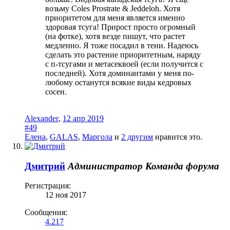
возьму Coles Prostrate & Jeddeloh. Хотя
приоритетом для меня является именно
здоровая тсуга! Прирост просто огромный
(на фотке), хотя везде пишут, что растет
медленно. Я тоже посадил в тени. Надеюсь
сделать это растение приоритетным, наряду
с п-тсугами и метасеквоей (если получится с
последней). Хотя доминантами у меня по-
любому останутся всякие виды кедровых
сосен.
Alexander
,
12 апр 2019
#49
Елена
,
GALAS
,
Маргола
и
2 другим
нравится это.
Дмитрий
Администратор
Команда форума
Регистрация:
12 ноя 2017
Сообщения:
4.217