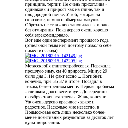
принципе, терпит. Не очень прихотлива -
одинаковый прирост как на глине, так и
плодородной почве. У той, которая на
сквозняке, немного обмерзла макушка.
Обрезать не стал - восстановилась к июлю
без отмирания. Пока дерево очень хорошо
себя зарекомендовало.
Вот еще один эксперимент прошлого года
(отдельной темы нет, поэтому позволю себе
поместить сюда):
Метасеквойя глиптостробусовая. Пережила
прошлую зиму, см 40 прироста. Минус 29
было дня 3. Не факт ессно ... Погибнет,
конечно, при -35-37 в итоге. Посадил в
тихом, безветренном месте. Первая проблема
- слишком долго вегетирует. До середины
октября стоит вся зеленая. Жаль, конечно.
Уж очень дерево красивое - яркое и
радостное. Насколько мне известно, в
Подмосковье есть лишь несколько более-
менее позитивных результатов за десяток лет
культивирования.