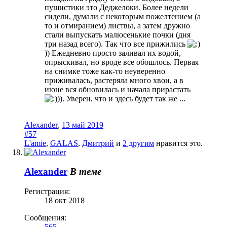
пушистики это Деджелоки. Более недели
сидели, думали с некоторым пожелтением (а
то и отмиранием) листвы, а затем дружно
стали выпускать малюсенькие почки (дня
три назад всего). Так что все прижились
)) Ежедневно просто заливал их водой,
опрыскивал, но вроде все обошлось. Первая
на снимке тоже как-то неуверенно
приживалась, растеряла много хвои, а в
июне вся обновилась и начала прирастать
)). Уверен, что и здесь будет так же ...
Alexander
,
13 май 2019
#57
L'amie
,
GALAS
,
Дмитрий
и
2 другим
нравится это.
Alexander
В теме
Регистрация:
18 окт 2018
Сообщения:
565