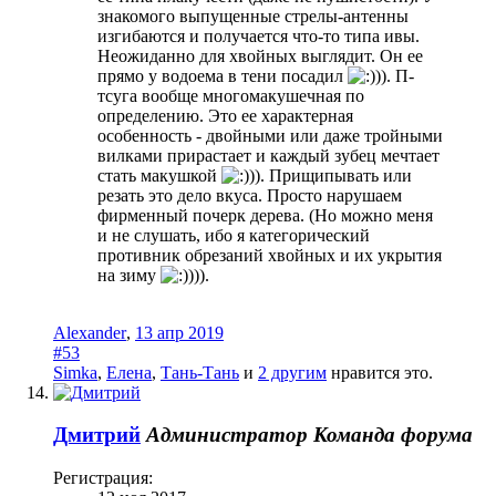
знакомого выпущенные стрелы-антенны
изгибаются и получается что-то типа ивы.
Неожиданно для хвойных выглядит. Он ее
прямо у водоема в тени посадил
)). П-
тсуга вообще многомакушечная по
определению. Это ее характерная
особенность - двойными или даже тройными
вилками прирастает и каждый зубец мечтает
стать макушкой
)). Прищипывать или
резать это дело вкуса. Просто нарушаем
фирменный почерк дерева. (Но можно меня
и не слушать, ибо я категорический
противник обрезаний хвойных и их укрытия
на зиму
))).
Alexander
,
13 апр 2019
#53
Simka
,
Елена
,
Тань-Тань
и
2 другим
нравится это.
Дмитрий
Администратор
Команда форума
Регистрация: