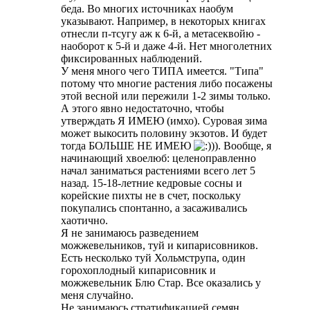
беда. Во многих источниках наобум
указывают. Например, в некоторых книгах
отнесли п-тсугу аж к 6-й, а метасеквойю -
наоборот к 5-й и даже 4-й. Нет многолетних
фиксированных наблюдений.
У меня много чего ТИПА имеется. "Типа"
потому что многие растения либо посажены
этой весной или пережили 1-2 зимы только.
А этого явно недостаточно, чтобы
утверждать Я ИМЕЮ (имхо). Суровая зима
может выкосить половину экзотов. И будет
тогда БОЛЬШЕ НЕ ИМЕЮ
)). Вообще, я
начинающий хвоелюб: целеноправленно
начал заниматься растениями всего лет 5
назад. 15-18-летние кедровые сосны и
корейские пихты не в счет, поскольку
покупались спонтанно, а засаживались
хаотично.
Я не занимаюсь разведением
можжевельников, туй и кипарисовников.
Есть несколько туй Хольмструпа, один
горохоплодный кипарисовник и
можжевельник Блю Стар. Все оказались у
меня случайно.
Не занимаюсь стратификацией семян,