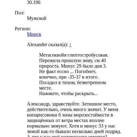
30.196
Пол:
Мужской
Регион:
Минск
Alexander сказал(а):
↑
Метасеквойя глиптостробусовая.
Пережила прошлую зиму, см 40
прироста. Минус 29 было дня 3.
Не факт ессно ... Погибнет,
конечно, при -35-37 в итоге.
Посадил в тихом, безветренном
месте.
Нажмите, чтобы раскрыть...
Александр, здравствуйте. Затишное место,
действительно, очень много значит. У меня
кипарисовики 6 зоны морозостойкости в
защищённых от ветра местах вполне
нормально зимуют. Хотя и минус 33 у нас
зимой как-то бывало несколько дней подряд.
А что у вас ещё интересного имеется?