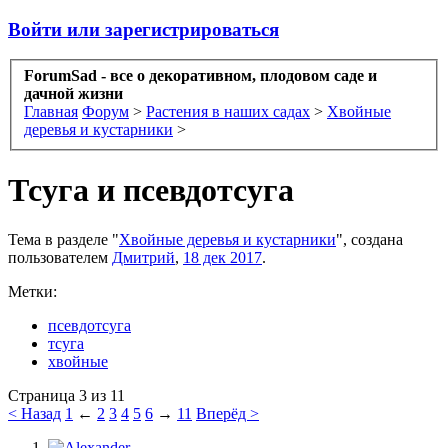
Войти или зарегистрироваться
ForumSad - все о декоративном, плодовом саде и
дачной жизни
Главная
Форум
>
Растения в наших садах
>
Хвойные
деревья и кустарники
>
Тсуга и псевдотсуга
Тема в разделе "
Хвойные деревья и кустарники
", создана
пользователем
Дмитрий
,
18 дек 2017
.
Метки:
псевдотсуга
тсуга
хвойные
Страница 3 из 11
< Назад
1
←
2
3
4
5
6
→
11
Вперёд >