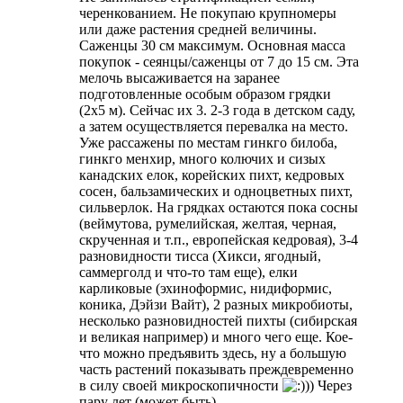
черенкованием. Не покупаю крупномеры
или даже растения средней величины.
Саженцы 30 см максимум. Основная масса
покупок - сеянцы/саженцы от 7 до 15 см. Эта
мелочь высаживается на заранее
подготовленные особым образом грядки
(2х5 м). Сейчас их 3. 2-3 года в детском саду,
а затем осуществляется перевалка на место.
Уже рассажены по местам гинкго билоба,
гинкго менхир, много колючих и сизых
канадских елок, корейских пихт, кедровых
сосен, бальзамических и одноцветных пихт,
сильверлок. На грядках остаются пока сосны
(веймутова, румелийская, желтая, черная,
скрученная и т.п., европейская кедровая), 3-4
разновидности тисса (Хикси, ягодный,
саммерголд и что-то там еще), елки
карликовые (эхиноформис, нидиформис,
коника, Дэйзи Вайт), 2 разных микробиоты,
несколько разновидностей пихты (сибирская
и великая например) и много чего еще. Кое-
что можно предъявить здесь, ну а большую
часть растений показывать преждевременно
в силу своей микроскопичности
)) Через
пару лет (может быть).