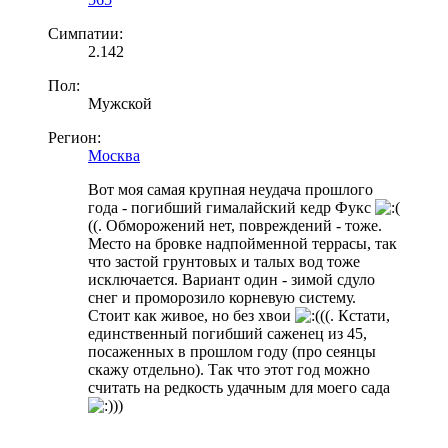
Симпатии:
2.142
Пол:
Мужской
Регион:
Москва
Вот моя самая крупная неудача прошлого
года - погибший гималайский кедр Фукс
((. Обморожений нет, повреждений - тоже.
Место на бровке надпойменной террасы, так
что застой грунтовых и талых вод тоже
исключается. Вариант один - зимой сдуло
снег и проморозило корневую систему.
Стоит как живое, но без хвои
((. Кстати,
единственный погибший саженец из 45,
посаженных в прошлом году (про сеянцы
скажу отдельно). Так что этот год можно
считать на редкость удачным для моего сада
))