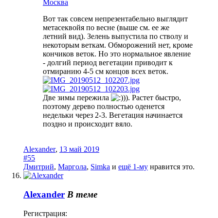
Москва
Вот так совсем непрезентабельно выглядит
метасеквойя по весне (выше см. ее же
летний вид). Зелень выпустила по стволу и
некоторым веткам. Обморожений нет, кроме
кончиков веток. Но это нормальное явление
- долгий период вегетации приводит к
отмиранию 4-5 см концов всех веток.
Две зимы пережила
)). Растет быстро,
поэтому дерево полностью оденется
недельки через 2-3. Вегетация начинается
поздно и происходит вяло.
Alexander
,
13 май 2019
#55
Дмитрий
,
Маргола
,
Simka
и
ещё 1-му
нравится это.
Alexander
В теме
Регистрация: