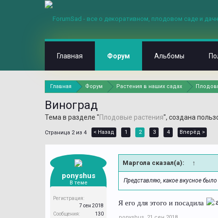
Главная
Форум
Альбомы
По
Главная
Форум
Растения в наших садах
Плодов
Виноград
Тема в разделе "
Плодовые растения
", создана поль
< Назад
1
2
3
4
Вперёд >
Страница 2 из 4
Маргола сказал(а):
↑
ponyshus
Представляю, какое вкусное было
В теме
Регистрация:
Я его для этого и посадила
7 сен 2018
Сообщения:
130
ponyshus
,
21 сен 2018