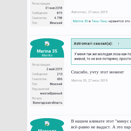
Регистрация:
31 янв 2018
Astromari
,
27 июн 2019
Сообщения:
819
Симпатии:
4.798
Marina 35
и
Тань-Тань
нравится это.
Пол:
Женский
Astromari сказал(а):
↑
Marina 35
У меня так же молодая лоза как-то
MariKo
живой, то не все потеряно, прост
Регистрация:
2 май 2019
Спасибо, учту этот момент
Сообщения:
210
Симпатии:
696
Marina 35
,
27 июн 2019
Пол:
Женский
Род занятий:
многообразный
Регион:
Вологодская область
В нашем климате этот "минус 
всё-равно не выдаст. А это пар