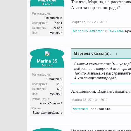
Маргола
Так что, Марина, не расстраива
В теме
А что за сорт винограда?
Регистрация:
10 янв 2018
Маргола
,
27 июн 2019
Сообщения:
7.834
Симпатии:
29.687
Marina 35
,
Astromari
и
Тань-Тань
нра
Пол:
Женский
Маргола сказал(а):
↑
Marina 35
В нашем климате этот "минус год
MariKo
всё-равно не выдаст. А это пара л
Так что, Марина, не расстраивайтес
Регистрация:
А что за сорт винограда?
2 май 2019
Сообщения:
210
Симпатии:
696
Алешенькин, Вэлиант, вымпел,
Пол:
Женский
Род занятий:
Marina 35
,
27 июн 2019
многообразный
Регион:
Astromari
нравится это.
Вологодская область
Из пяти лоз оклемались и появи