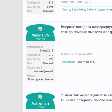
Astromari
,
16 май 2019
Сообщения:
819
Симпатии:
4.798
Света
,
Serafimka
,
Galka
и
3 другим
н
Пол:
Женский
Впервые посадила виноградную 
лоза до зимовки вырасти и созр
Marina 35
MariKo
Регистрация:
2 май 2019
Marina 35
,
26 июн 2019
Сообщения:
210
Симпатии:
696
Astromari
нравится это.
Пол:
Женский
Род занятий:
многообразный
Регион:
Вологодская область
У меня так же молодая лоза ка
то не все потеряно, просто ми
Astromari
В теме