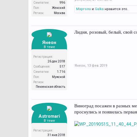
Симпатии:
996
Пол:
Женский
Маргола
и
Galka
нравится это.
Регион:
Москва
Лидия, розовый, белый, свой с
Янеон
В теме
Регистрация:
26 дек 2018
Янеон
,
13 фев 2019
Сообщения:
517
Симпатии:
1.716
Пол:
Мужской
Регион:
Пензенская область
Виноград посажен в разных мес
проснулись и появилась первая
Astromari
В теме
Регистрация:
31 янв 2018