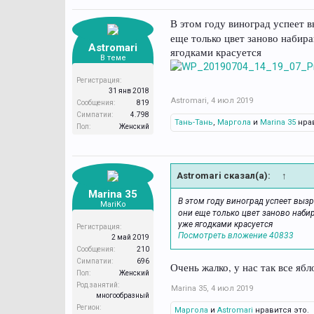
В этом году виноград успеет в
еще только цвет заново набира
Astromari
ягодками красуется
В теме
Регистрация:
31 янв 2018
Astromari
,
4 июл 2019
Сообщения:
819
Симпатии:
4.798
Тань-Тань
,
Маргола
и
Marina 35
нрав
Пол:
Женский
Astromari сказал(а):
↑
Marina 35
В этом году виноград успеет выз
MariKo
они еще только цвет заново наби
уже ягодками красуется
Регистрация:
Посмотреть вложение 40833
2 май 2019
Сообщения:
210
Симпатии:
696
Очень жалко, у нас так все яб
Пол:
Женский
Род занятий:
Marina 35
,
4 июл 2019
многообразный
Регион:
Маргола
и
Astromari
нравится это.