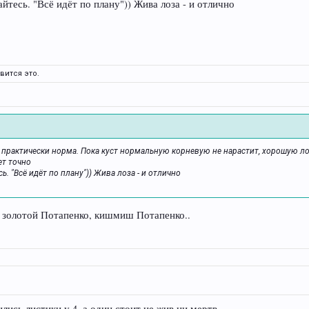
йтесь. "Всё идёт по плану")) Жива лоза - и отлично
вится это.
" практически норма. Пока куст нормальную корневую не нарастит, хорошую л
ет точно
ь. "Всё идёт по плану")) Жива лоза - и отлично
 золотой Потапенко, кишмиш Потапенко..
лись листики у 4, а один стоит не жив ни мертв...