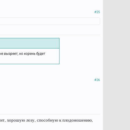
#25
не вызреет, но корень будет
#26
стит, хорошую лозу, способную к плодоношению,