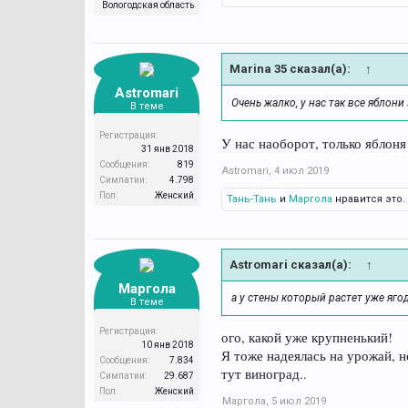
Вологодская область
Marina 35 сказал(а):
↑
Astromari
Очень жалко, у нас так все яблон
В теме
Регистрация:
У нас наоборот, только яблоня 
31 янв 2018
Сообщения:
819
Astromari
,
4 июл 2019
Симпатии:
4.798
Пол:
Женский
Тань-Тань
и
Маргола
нравится это.
Astromari сказал(а):
↑
Маргола
а у стены который растет уже яго
В теме
Регистрация:
ого, какой уже крупненький!
10 янв 2018
Я тоже надеялась на урожай, н
Сообщения:
7.834
тут виноград..
Симпатии:
29.687
Пол:
Женский
Маргола
,
5 июл 2019