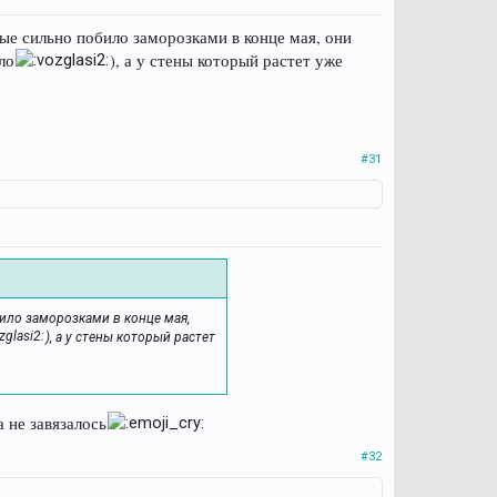
ные сильно побило заморозками в конце мая, они
ло
), а у стены который растет уже
#31
било заморозками в конце мая,
), а у стены который растет
 не завязалось
#32