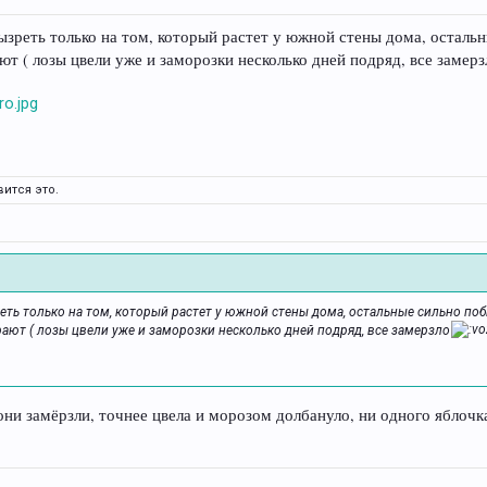
ызреть только на том, который растет у южной стены дома, осталь
ют ( лозы цвели уже и заморозки несколько дней подряд, все замерз
ится это.
реть только на том, который растет у южной стены дома, остальные сильно по
рают ( лозы цвели уже и заморозки несколько дней подряд, все замерзло
лони замёрзли, точнее цвела и морозом долбануло, ни одного яблочка