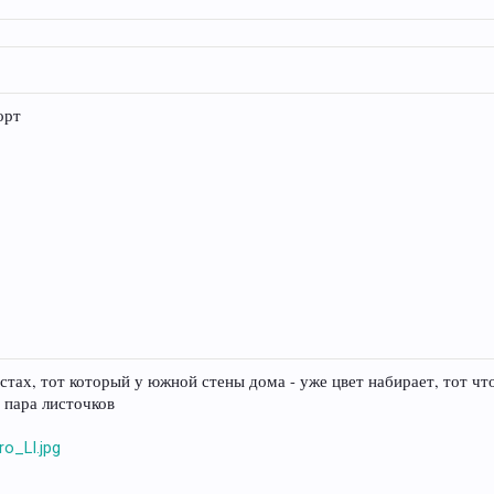
орт
тах, тот который у южной стены дома - уже цвет набирает, тот чт
 пара листочков