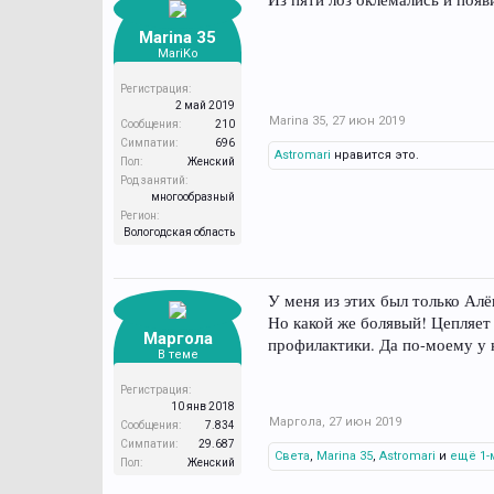
Marina 35
MariKo
Регистрация:
2 май 2019
Marina 35
,
27 июн 2019
Сообщения:
210
Симпатии:
696
Astromari
нравится это.
Пол:
Женский
Род занятий:
многообразный
Регион:
Вологодская область
У меня из этих был только Алё
Но какой же болявый! Цепляет 
Маргола
профилактики. Да по-моему у н
В теме
Регистрация:
10 янв 2018
Маргола
,
27 июн 2019
Сообщения:
7.834
Симпатии:
29.687
Света
,
Marina 35
,
Astromari
и
ещё 1-
Пол:
Женский