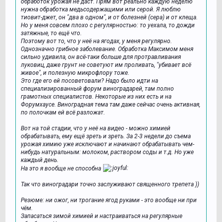
обработок урожая не даст. Прям вот реально каждую неделю
нужна обработка медьсодержащими или серой. Я люблю
тиовит-джет, он "два в одном", и от болезней (сера) и от клеща.
Но у меня совсем плохо с регулярностью: то уехала, то дожди
затяжные, то ещё что.
Поэтому вот то, что у неё на ягодах, у меня регулярно.
Однозначно грибное заболевание. Обработка Максимом меня
сильно удивила, он всё-таки больше для протравливания
луковиц, даже грунт не советуют им проливать, "убивает всё
живое", и полезную микрофлору тоже.
Это где его ей посоветовали? Надо было идти на
специализированный форум виноградарей, там полно
грамотных специалистов. Некоторые из них есть и на
Форумхаусе. Виноградная тема там даже сейчас очень активная,
по полочкам ей всё разложат.
Вот на той стадии, что у неё на видео - можно химией
обрабатывать, ему ещё зреть и зреть. За 2-3 недели до съема
урожая химию уже исключают и начинают обрабатывать чем-
нибудь натуральным: молоком, раствором соды и т.д. Но уже
каждый день.
На это я вообще не способна
Так что виноградари точно заслуживают священного трепета ))
Резюме: ни ожог, ни трогание ягод руками - это вообще ни при
чём.
Запасаться зимой химией и настраиваться на регулярные