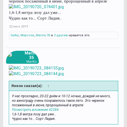
черенок посаженный в июне, пророщенный в апреле
1,6-1,8 метра лозу дал уже...
Чудно как то... Сорт Лидия..
22 июл 2019
Galka
,
Маргола
,
Marina 35
и
2 другим
нравится это.
Marina
35
MariKo
Янеон сказал(а):
↑
У нас прохладно, 20-22 днём и 10-12 ночью, дождей не много,
но винограду очень понравилось такое лето. Это черенок
посаженный в июне, пророщенный в апреле
Посмотреть вложение 42284
1,6-1,8 метра лозу дал уже...
Чудно как то... Сорт Лидия..