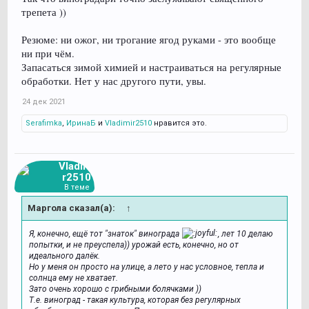
трепета ))
Резюме: ни ожог, ни трогание ягод руками - это вообще
ни при чём.
Запасаться зимой химией и настраиваться на регулярные
обработки. Нет у нас другого пути, увы.
24 дек 2021
Serafimka
,
ИринаБ
и
Vladimir2510
нравится это.
Vladimi
r2510
В теме
Маргола сказал(а):
↑
Я, конечно, ещё тот "знаток" винограда
, лет 10 делаю
попытки, и не преуспела)) урожай есть, конечно, но от
идеального далёк.
Но у меня он просто на улице, а лето у нас условное, тепла и
солнца ему не хватает.
Зато очень хорошо с грибными болячками ))
Т.е. виноград - такая культура, которая без регулярных