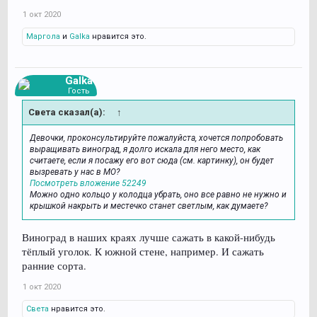
1 окт 2020
Маргола
и
Galka
нравится это.
Galka
Гость
Света сказал(а):
↑
Девочки, проконсультируйте пожалуйста, хочется попробовать
выращивать виноград, я долго искала для него место, как
считаете, если я посажу его вот сюда (см. картинку), он будет
вызревать у нас в МО?
Посмотреть вложение 52249
Можно одно кольцо у колодца убрать, оно все равно не нужно и
крышкой накрыть и местечко станет светлым, как думаете?
Виноград в наших краях лучше сажать в какой-нибудь
тёплый уголок. К южной стене, например. И сажать
ранние сорта.
1 окт 2020
Света
нравится это.