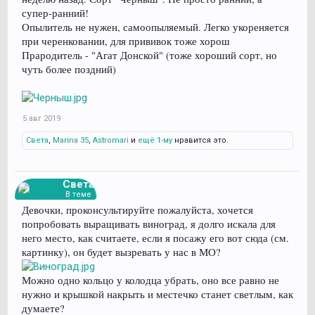
супер-ранний!
Опылитель не нужен, самоопыляемый. Легко укореняется
при черенковании, для прививок тоже хорош
Прародитель - "Агат Донской" (тоже хороший сорт, но
чуть более поздний)
5 авг 2019
Света
,
Marina 35
,
Astromari
и
ещё 1-му
нравится это.
Света
В теме
Девочки, проконсультируйте пожалуйста, хочется
попробовать выращивать виноград, я долго искала для
него место, как считаете, если я посажу его вот сюда (см.
картинку), он будет вызревать у нас в МО?
Можно одно кольцо у колодца убрать, оно все равно не
нужно и крышкой накрыть и местечко станет светлым, как
думаете?