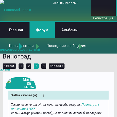
Забыли пароль?
Регистрация
Главная
Форум
Альбомы
Пользователи
Последние сообщения
Главная
Форум
Растения в наших садах
Плодовые растения
Виноград
< Назад
1
2
3
4
Вперёд >
Marina
35
MariKo
Galka сказал(а):
↑
Так хочется тепла. И так хочется, чтобы вызрел.
Посмотреть
вложение 41555
Хоть и Альфа (скорей всего), но прошлым летом был сладкий.