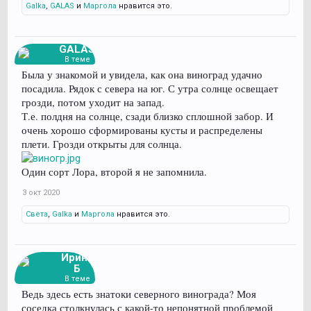
Galka
,
GALAS
и
Маргола
нравится это.
GALAS
В теме
Была у знакомой и увидела, как она виноград удачно
посадила. Рядок с севера на юг. С утра солнце освещает
грозди, потом уходит на запад.
Т.е. полдня на солнце, сзади близко сплошной забор. И
очень хорошо сформированы кусты и распределены
плети. Грозди открыты для солнца.
Один сорт Лора, второй я не запомнила.
3 окт 2020
Света
,
Galka
и
Маргола
нравится это.
Ирина
Б
В теме
Ведь здесь есть знатоки северного винограда? Моя
соседка столкнулась с какой-то непонятной проблемой