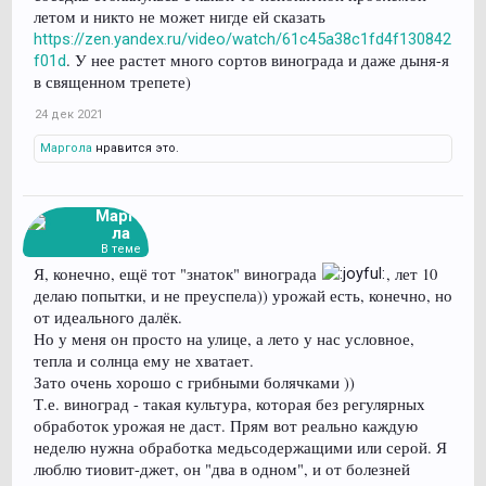
летом и никто не может нигде ей сказать
https://zen.yandex.ru/video/watch/61c45a38c1fd4f130842
. У нее растет много сортов винограда и даже дыня-я
f01d
в священном трепете)
24 дек 2021
Маргола
нравится это.
Марго
ла
В теме
Я, конечно, ещё тот "знаток" винограда
, лет 10
делаю попытки, и не преуспела)) урожай есть, конечно, но
от идеального далёк.
Но у меня он просто на улице, а лето у нас условное,
тепла и солнца ему не хватает.
Зато очень хорошо с грибными болячками ))
Т.е. виноград - такая культура, которая без регулярных
обработок урожая не даст. Прям вот реально каждую
неделю нужна обработка медьсодержащими или серой. Я
люблю тиовит-джет, он "два в одном", и от болезней