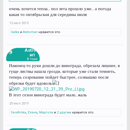
очень хочется тепла.. пол лета прошло уже.. а погода
какая то октябрьская для середины июля
12 июл 2019
Galka
и
Astromari
нравится это.
Astrom
ari
В теме
Наконец-то руки дошли до винограда, обрезала лишнее, в
гуще листвы нашла грозди, которые уже стали темнеть,
теперь созревание пойдет быстрее, солнышко после
обрезки будет вдоволь
В этот сезон винограда будет мало, жаль
20 июл 2019
Serafimka
,
Елена
,
Маргола
и
2 другим
нравится это.