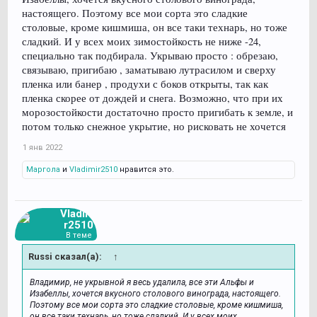
настоящего. Поэтому все мои сорта это сладкие
столовые, кроме кишмиша, он все таки технарь, но тоже
сладкий. И у всех моих зимостойкость не ниже -24,
специально так подбирала. Укрываю просто : обрезаю,
связываю, пригибаю , заматываю лутрасилом и сверху
пленка или банер , продухи с боков открыты, так как
пленка скорее от дождей и снега. Возможно, что при их
морозостойкости достаточно просто пригибать к земле, и
потом только снежное укрытие, но рисковать не хочется
1 янв 2022
Маргола
и
Vladimir2510
нравится это.
Vladimi
r2510
В теме
Russi сказал(а):
↑
Владимир, не укрывной я весь удалила, все эти Альфы и
Изабеллы, хочется вкусного столового винограда, настоящего.
Поэтому все мои сорта это сладкие столовые, кроме кишмиша,
он все таки технарь, но тоже сладкий. И у всех моих