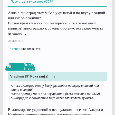
Посмотреть вложение 62517
Анна,а виноград этот у Вас укрывной и по вкусу сладкий
или кисло-сладкий?
В своё время у меня рос неукрывной (я его называл
винным) виноград,но к сожалению вкус оставлял желать
лучшего…
31 дек 2021
ИринаБ
нравится это.
Russi
В теме
Vladimir2510 сказал(а):
↑
Анна,а виноград этот у Вас укрывной и по вкусу сладкий или
кисло-сладкий?
В своё время у меня рос неукрывной (я его называл винным)
виноград,но к сожалению вкус оставлял желать лучшего…
Владимир, не укрывной я весь удалила, все эти Альфы и
Изабеллы, хочется вкусного столового винограда,