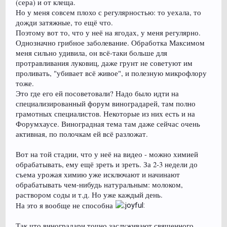
(сера) и от клеща.
Но у меня совсем плохо с регулярностью: то уехала, то
дожди затяжные, то ещё что.
Поэтому вот то, что у неё на ягодах, у меня регулярно.
Однозначно грибное заболевание. Обработка Максимом
меня сильно удивила, он всё-таки больше для
протравливания луковиц, даже грунт не советуют им
проливать, "убивает всё живое", и полезную микрофлору
тоже.
Это где его ей посоветовали? Надо было идти на
специализированный форум виноградарей, там полно
грамотных специалистов. Некоторые из них есть и на
Форумхаусе. Виноградная тема там даже сейчас очень
активная, по полочкам ей всё разложат.
Вот на той стадии, что у неё на видео - можно химией
обрабатывать, ему ещё зреть и зреть. За 2-3 недели до
съема урожая химию уже исключают и начинают
обрабатывать чем-нибудь натуральным: молоком,
раствором соды и т.д. Но уже каждый день.
На это я вообще не способна
Так что виноградари точно заслуживают священного