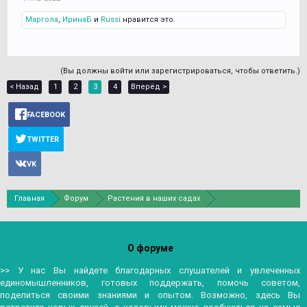
Маргола
,
ИринаБ
и
Russi
нравится это.
(Вы должны войти или зарегистрироваться, чтобы ответить.)
< Назад
1
2
3
4
Вперёд >
FACEBOOK
TWITTER
VK
Главная
Форум
Растения в наших садах
Плодовые растения
О форуме
>> У нас Вы найдете благодарных слушателей и увлеченных
единомышленников, готовых поддержать, помочь советом,
поделиться своими знаниями и опытом. Возможно, здесь Вы