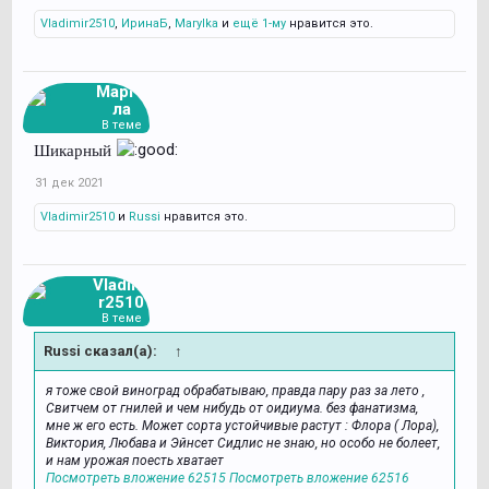
Vladimir2510
,
ИринаБ
,
Marylka
и
ещё 1-му
нравится это.
Марго
ла
В теме
Шикарный
31 дек 2021
Vladimir2510
и
Russi
нравится это.
Vladimi
r2510
В теме
Russi сказал(а):
↑
я тоже свой виноград обрабатываю, правда пару раз за лето ,
Свитчем от гнилей и чем нибудь от оидиума. без фанатизма,
мне ж его есть. Может сорта устойчивые растут : Флора ( Лора),
Виктория, Любава и Эйнсет Сидлис не знаю, но особо не болеет,
и нам урожая поесть хватает
Посмотреть вложение 62515
Посмотреть вложение 62516