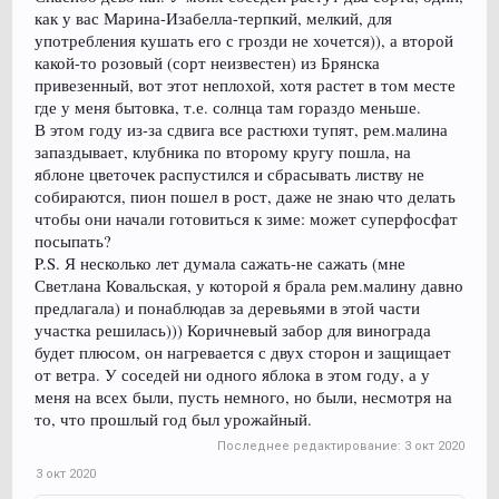
как у вас Марина-Изабелла-терпкий, мелкий, для
употребления кушать его с грозди не хочется)), а второй
какой-то розовый (сорт неизвестен) из Брянска
привезенный, вот этот неплохой, хотя растет в том месте
где у меня бытовка, т.е. солнца там гораздо меньше.
В этом году из-за сдвига все растюхи тупят, рем.малина
запаздывает, клубника по второму кругу пошла, на
яблоне цветочек распустился и сбрасывать листву не
собираются, пион пошел в рост, даже не знаю что делать
чтобы они начали готовиться к зиме: может суперфосфат
посыпать?
P.S. Я несколько лет думала сажать-не сажать (мне
Светлана Ковальская, у которой я брала рем.малину давно
предлагала) и понаблюдав за деревьями в этой части
участка решилась))) Коричневый забор для винограда
будет плюсом, он нагревается с двух сторон и защищает
от ветра. У соседей ни одного яблока в этом году, а у
меня на всех были, пусть немного, но были, несмотря на
то, что прошлый год был урожайный.
Последнее редактирование:
3 окт 2020
3 окт 2020