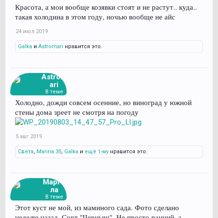
Красота, а мои вообще козявки стоят и не растут.. куда..
такая холодина в этом году, ночью вообще не айс
24 июл 2019
Galka
и
Astromari
нравится это.
Astrom
ari
В теме
Холодно, дожди совсем осенние, но виноград у южной
стены дома зреет не смотря на погоду
5 авг 2019
Света
,
Marina 35
,
Galka
и
ещё 1-му
нравится это.
Марго
ла
В теме
Этот куст не мой, из маминого сада. Фото сделано
неделю назад. Сорт "Черныш". Не просто ранний, а