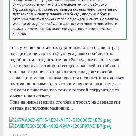
зимостойкость не ниже -24, специально так подбирала.
Укрываю просто : обрезаю, связываю, пригибаю , заматываю
лутрасилом и сверху пленка или банер , продухи с боков
открыты, так как пленка скорее от дождей и снега. Возможно,
что при их морозостойкости достаточно просто пригибать к
земле, и потом только снежное укрытие, но рисковать не
хочется
Есть у меня одно место,куда можно было бы виноград
посадить и не укрывать(супруга давно подбивает на
подобное),место достаточно тёплое,даже слишком,так
как тепло отдаёт забор из сендвич-панелей и особенно
теплица,ветра нет,солнца хватает,там даже в особо
жаркие дни малина поджаривается и сохнет(приходиться
постоянно поливать),но что-то меня останавливает,так
как если в виноградную тему с головой погрузиться,то
можно и не выплыть…
Пока на нержавеющих столбах и тросах на двенадцати
метрах расположен малинник…
1 янв 2022