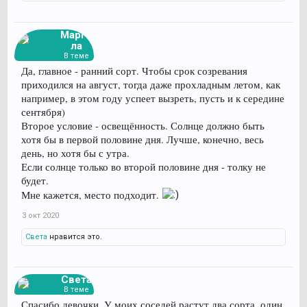
Марго
ла
В теме
Да, главное - ранний сорт. Чтобы срок созревания
приходился на август, тогда даже прохладным летом, как
например, в этом году успеет вызреть, пусть и к середине
сентября)
Второе условие - освещённость. Солнце должно быть
хотя бы в первой половине дня. Лучше, конечно, весь
день, но хотя бы с утра.
Если солнце только во второй половине дня - толку не
будет.
Мне кажется, место подходит.
3 окт 2020
Света
нравится это.
Света
В теме
Спасибо девочки. У моих соседей растут два сорта, один,