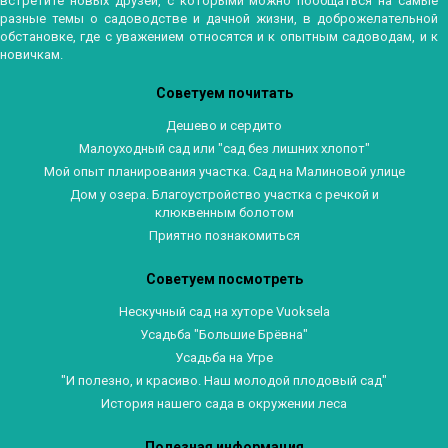
встретите новых друзей, с которыми можно пообщаться на самые
разные темы о садоводстве и дачной жизни, в доброжелательной
обстановке, где с уважением относятся и к опытным садоводам, и к
новичкам.
Советуем почитать
Дешево и сердито
Малоуходный сад или "сад без лишних хлопот"
Мой опыт планирования участка. Сад на Малиновой улице
Дом у озера. Благоустройство участка с речкой и
клюквенным болотом
Приятно познакомиться
Советуем посмотреть
Нескучный сад на хуторе Vuoksela
Усадьба "Большие Брёвна"
Усадьба на Угре
"И полезно, и красиво. Наш молодой плодовый сад"
История нашего сада в окружении леса
Полезная информация