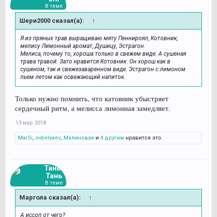
В теме
Шери2000 сказал(а):
↑
Я из пряных трав выращиваю мяту Пеннироял, Котовник,
мелису Лимонный аромат, Душицу, Эстрагон.
Мелиса, почему то, хороша только в свежем виде. А сушеная
трава травой. Зато нравится Котовник. Он хорош как в
сушеном, так и свежезаваренном виде. Эстрагон с лимоном
пьем летом как освежающий напиток.
Только нужно помнить, что катовник убыстряет
сердечный ритм, а мелисса лимонная замедляет.
13 мар 2018
MarSi
,
ovbelyaev
,
Малиновая
и
4 другим
нравится это.
Тань-
Тань
В теме
Маргола сказал(а):
↑
А иссоп от чего?