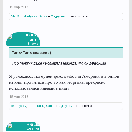
15 мар 2018
MarSi
,
ovbelyaev
,
Galka
и
2 другим
нравится это.
martag
oni
В теме
Тань-Тань сказал(а):
↑
Про георгин даже не слышала никогда, что он лечебный!
Я увлекаюсь историей доколумбовлй Америки и в одной
из книг прочитала про то как георгины прекрасно
использовались инками в пищу.
15 мар 2018
ovbelyaev
,
Тань-Тань
,
Galka
и
2 другим
нравится это.
Нюша
феечка