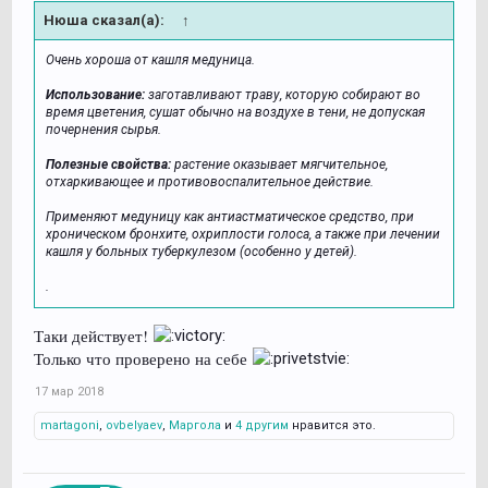
Нюша сказал(а):
↑
Очень хороша от кашля медуница.
Использование:
заготавливают траву, которую собирают во
время цветения, сушат обычно на воздухе в тени, не допуская
почернения сырья.
Полезные свойства:
растение оказывает мягчительное,
отхаркивающее и противовоспалительное действие.
Применяют медуницу как антиастматическое средство, при
хроническом бронхите, охриплости голоса, а также при лечении
кашля у больных туберкулезом (особенно у детей).
.
Таки действует!
Только что проверено на себе
17 мар 2018
martagoni
,
ovbelyaev
,
Маргола
и
4 другим
нравится это.