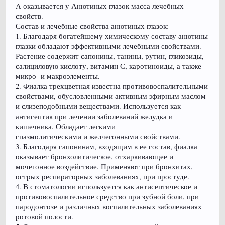
А оказывается у Анютиных глазок масса лечебных
свойств.
Состав и лечебные свойства анютиных глазок:
1. Благодаря богатейшему химическому составу анютины
глазки обладают эффективными лечебными свойствами.
Растение содержит сапонины, танины, рутин, гликозиды,
салициловую кислоту, витамин С, каротиноиды, а также
микро- и макроэлементы.
2. Фиалка трехцветная известна противовоспалительными
свойствами, обусловленными активным эфирным маслом
и слизеподобными веществами. Используется как
антисептик при лечении заболеваний желудка и
кишечника. Обладает легкими
спазмолитическими и желчегонными свойствами.
3. Благодаря сапонинам, входящим в ее состав, фиалка
оказывает бронхолитическое, отхаркивающее и
мочегонное воздействие. Применяют при бронхитах,
острых респираторных заболеваниях, при простуде.
4. В стоматологии используется как антисептическое и
противовоспалительное средство при зубной боли, при
пародонтозе и различных воспалительных заболеваниях
ротовой полости.