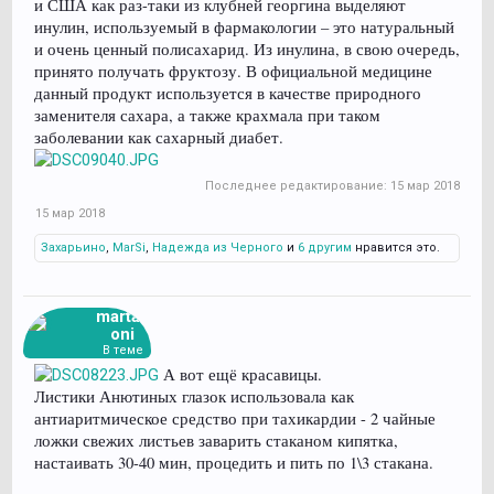
и США как раз-таки из клубней георгина выделяют
инулин, используемый в фармакологии – это натуральный
и очень ценный полисахарид. Из инулина, в свою очередь,
принято получать фруктозу. В официальной медицине
данный продукт используется в качестве природного
заменителя сахара, а также крахмала при таком
заболевании как сахарный диабет.
Последнее редактирование:
15 мар 2018
15 мар 2018
Захарьино
,
MarSi
,
Надежда из Черного
и
6 другим
нравится это.
martag
oni
В теме
А вот ещё красавицы.
Листики Анютиных глазок использовала как
антиаритмическое средство при тахикардии - 2 чайные
ложки свежих листьев заварить стаканом кипятка,
настаивать 30-40 мин, процедить и пить по 1\3 стакана.