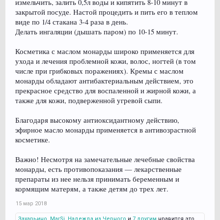
измельчить, залить 0,5л воды и кипятить 8-10 минут в
закрытой посуде. Настой процедить и пить его в теплом
виде по 1/4 стакана 3-4 раза в день.
Делать ингаляции (дышать паром) по 10-15 минут.
Косметика с маслом монарды широко применяется для
ухода и лечения проблемной кожи, волос, ногтей (в том
числе при грибковых поражениях). Кремы с маслом
монарды обладают антибактериальным действием, это
прекрасное средство для воспаленной и жирной кожи, а
также для кожи, подверженной угревой сыпи.
Благодаря высокому антиоксидантному действию,
эфирное масло монарды применяется в антивозрастной
косметике.
Важно! Несмотря на замечательные лечебные свойства
монарды, есть противопоказания — лекарственные
препараты из нее нельзя принимать беременным и
кормящим матерям, а также детям до трех лет.
15 мар 2018
Захарьино
,
MarSi
,
Надежда из Черного
и
7 другим
нравится это.