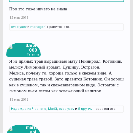
Про это тоже ничего не знала
12 мар 2018
ovbelyaev
и
martagoni
нравится это.
Шери2
000
Татьяна
Я из пряных трав выращиваю мяту Пеннироял, Котовник,
мелису Лимонный аромат, Душицу, Эстрагон.
Мелиса, почему то, хороша только в свежем виде. А
сушеная трава травой. Зато нравится Котовник. Он хорош
как в сушеном, так и свежезаваренном виде. Эстрагон с
лимоном пьем летом как освежающий напиток.
13 мар 2018
Надежда из Черного
,
MarSi
,
ovbelyaev
и
5 другим
нравится это.
martag
oni