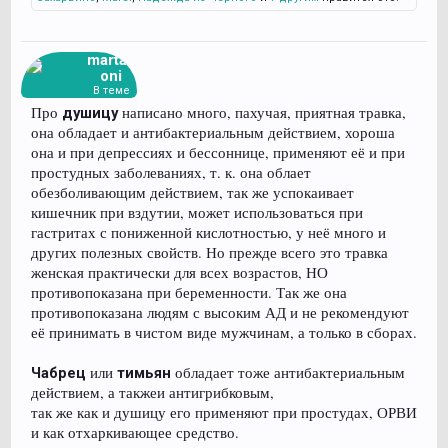
martag
oni
В теме
Про
написано много, пахучая, приятная травка,
душицу
она обладает и антибактериальным действием, хороша
она и при депрессиях и бессоннице, применяют её и при
простудных заболеваниях, т. к. она облает
обезболивающим действием, так же успокаивает
кишечник при вздутии, может использоваться при
гастритах с пониженной кислотностью, у неё много и
других полезных свойств. Но прежде всего это травка
женская практически для всех возрастов, НО
противопоказана при беременности. Так же она
противопоказана людям с высоким АД и не рекомендуют
её принимать в чистом виде мужчинам, а только в сборах.
или
обладает тоже антибактериальным
Чабрец
тимьян
действием, а такжеи антигрибковым,
так же как и душицу его применяют при простудах, ОРВИ
и как отхаркивающее средство.