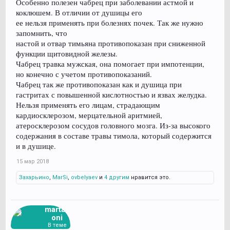
Особенно полезен чабрец при заболевании астмой и
коклюшем. В отличии от душицы его
ее нельзя применять при болезнях почек. Так же нужно
запомнить, что
настой и отвар тимьяна противопоказан при сниженной
функции щитовидной железы.
Чабрец травка мужская, она помогает при импотенции,
но конечно с учетом противопоказаний.
Чабрец так же противопоказан как и душица при
гастритах с повышенной кислотностью и язвах желудка.
Нельзя применять его лицам, страдающим
кардиосклерозом, мерцательной аритмией,
атеросклерозом сосудов головного мозга. Из-за высокого
содержания в составе травы тимола, который содержится
и в душице.
15 мар 2018
Захарьино
,
MarSi
,
ovbelyaev
и
4 другим
нравится это.
martag
oni
В теме