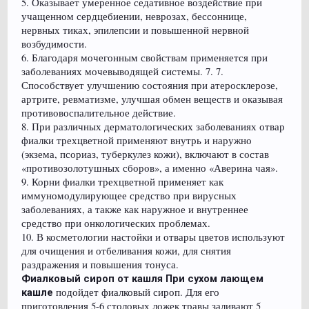
5. Оказывает умеренное седативное воздействие при
учащенном сердцебиении, неврозах, бессоннице,
нервных тиках, эпилепсии и повышенной нервной
возбудимости.
6. Благодаря мочегонным свойствам применяется при
заболеваниях мочевыводящей системы. 7. 7.
Способствует улучшению состояния при атеросклерозе,
артрите, ревматизме, улучшая обмен веществ и оказывая
противовоспалительное действие.
8. При различных дерматологических заболеваниях отвар
фиалки трехцветной применяют внутрь и наружно
(экзема, псориаз, туберкулез кожи), включают в состав
«противозолотушных сборов», а именно «Аверина чая».
9. Корни фиалки трехцветной применяет как
иммуномодулирующее средство при вирусных
заболеваниях, а также как наружное и внутреннее
средство при онкологических проблемах.
10. В косметологии настойки и отвары цветов используют
для очищения и отбеливания кожи, для снятия
раздражения и повышения тонуса.
Фиалковый сироп от кашля При сухом лающем
подойдет фиалковый сироп. Для его
кашле
приготовления 5-6 столовых ложек травы заливают 5