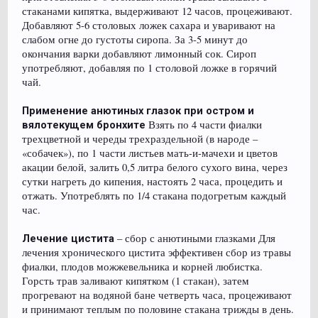
стаканами кипятка, выдерживают 12 часов, процеживают.
Добавляют 5-6 столовых ложек сахара и уваривают на
слабом огне до густоты сиропа. За 3-5 минут до
окончания варки добавляют лимонный сок. Сироп
употребляют, добавляя по 1 столовой ложке в горячий
чай.
Применение анютиных глазок при остром и
Взять по 4 части фиалки
вялотекущем бронхите
трехцветной и череды трехраздельной (в народе –
«собачек»), по 1 части листьев мать-и-мачехи и цветов
акации белой, залить 0,5 литра белого сухого вина, через
сутки нагреть до кипения, настоять 2 часа, процедить и
отжать. Употреблять по 1/4 стакана подогретым каждый
час.
– сбор с анютиными глазками Для
Лечение цистита
лечения хронического цистита эффективен сбор из травы
фиалки, плодов можжевельника и корней любистка.
Горсть трав заливают кипятком (1 стакан), затем
прогревают на водяной бане четверть часа, процеживают
и принимают теплым по половине стакана трижды в день.