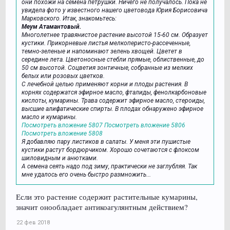
они похожи на семена петрушки. Ничего не получалось. Пока не
увидела фото у известного нашего цветовода Юрия Борисовича
Марковского. Итак, знакомьтесь:
Меум Атамантовый.
Многолетнее травянистое растение высотой 15-60 см. Образует
кустики. Прикорневые листья мелкоперисто-рассеченные,
темно-зеленые и напоминают зелень хвощей. Цветет в
середине лета. Цветоносные стебли прямые, облиственные, до
50 см высотой. Соцветия зонтичные, собранные из мелких
белых или розовых цветков.
С лечебной целью применяют корни и плоды растения. В
корнях содержатся эфирное масло, фталиды, фенолкарбоновые
кислоты, кумарины. Трава содержит эфирное масло, стероиды,
высшие алифатические спирты. В плодах обнаружено эфирное
масло и кумарины.
Посмотреть вложение 5807
Посмотреть вложение 5806
Посмотреть вложение 5808
Я добавляю пару листиков в салаты. У меня эти пушистые
кустики растут бордюрчиком. Хорошо сочетаются с флоксом
шиловидным и анютками.
А семена сеять надо под зиму, практически не заглубляя. Так
мне удалось его очень быстро размножить...
Если это растение содержит растительные кумарины,
значит онообладает антикоагулянтным действием?
22 фев 2018