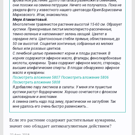
ароматное растение. Долго пыталась размножить семенами,
они похожи на семена петрушки. Ничего не получалось. Пока не
увидела фото у известного нашего цветовода Юрия Борисовича
Марковского. Итак, знакомьтесь:
Меум Атамантовый.
Многолетнее травянистое растение высотой 15-60 см. Образует
кустики. Прикорневые листья мелкоперисто-рассеченные,
темно-зеленые и напоминают зелень хвощей. Цветет в
середине лета. Цветоносные стебли прямые, облиственные, до
50 см высотой. Соцветия зонтичные, собранные из мелких
белых или розовых цветков.
С лечебной целью применяют корни и плоды растения. В
корнях содержатся эфирное масло, фталиды, фенолкарбоновые
кислоты, кумарины. Трава содержит эфирное масло, стероиды,
высшие алифатические спирты. В плодах обнаружено эфирное
масло и кумарины.
Посмотреть вложение 5807
Посмотреть вложение 5806
Посмотреть вложение 5808
Я добавляю пару листиков в салаты. У меня эти пушистые
кустики растут бордюрчиком. Хорошо сочетаются с флоксом
шиловидным и анютками.
А семена сеять надо под зиму, практически не заглубляя. Так
мне удалось его очень быстро размножить...
Если это растение содержит растительные кумарины,
значит оно обладает антикоагулянтным действием?
22 фев 2018