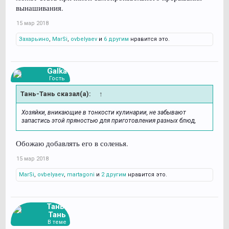
вынашивания.
15 мар 2018
Захарьино
,
MarSi
,
ovbelyaev
и
6 другим
нравится это.
Galka
Гость
Тань-Тань сказал(а):
↑
Хозяйки, вникающие в тонкости кулинарии, не забывают
запастись этой пряностью для приготовления разных блюд,
Обожаю добавлять его в соленья.
15 мар 2018
MarSi
,
ovbelyaev
,
martagoni
и
2 другим
нравится это.
Тань-
Тань
В теме