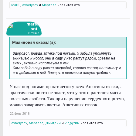
MarSi
,
ovbelyaev
и
Маргола
нравится это.
martag
oni
В теме
Малиновая сказал(а):
↑
Здорово! Правда, аптека под ногами. Я забыла упомянуть
эхинацею и иссоп, они в саду у нас растут рядом, срезаю на
зиму , активно используем в чаи.
Сам собой в саду растет зверобой, хорошо сеется, понемногу и
его добавляю в чай. Знаю, что нельзя им злоупотреблять.
У нас под ногами практически у всех Анютины глазки, а
практически никто не знает, что у этого растения масса
полезных свойств. Так при нарушении сердечного ритма,
можно заваривать листья. Анютиных глазок.
22 фев 2018
ovbelyaev
,
Маргола
,
Дмитрий
и
2 другим
нравится это.