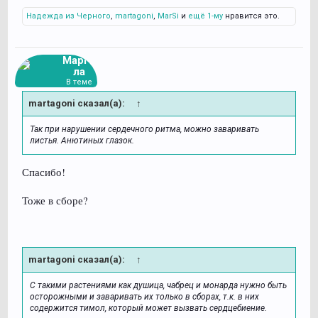
Надежда из Черного
,
martagoni
,
MarSi
и
ещё 1-му
нравится это.
Марго
ла
В теме
martagoni сказал(а):
↑
Так при нарушении сердечного ритма, можно заваривать
листья. Анютиных глазок.
Спасибо!
Тоже в сборе?
martagoni сказал(а):
↑
С такими растениями как душица, чабрец и монарда нужно быть
осторожными и заваривать их только в сборах, т.к. в них
содержится тимол, который может вызвать сердцебиение.