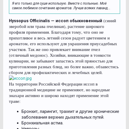
Я его только для суше использую. Вместе с полынью. Моё
самое любимое сочетание ароматов. Лучше всяких лаванд...
(синий
Hyssopus Officinalis — иссоп обыкновенный
зверобой или трава пчелиная), растение широкого
профиля применения. Благодаря тому, что оно не
прихотливое и весь летний сезон радует цветением и
ароматом, его используют для украшения приусадебных
участков. Так же оно привлекает внимание пчел
(отличный медонос). Хозяйки, вникающие в тонкости
кулинарии, не забывают запастись этой пряностью для
приготовления разных блюд, но более важно, обзавестись
сбором для профилактических и лечебных целей.
На территории Российской Федерации иссоп в
традиционной медицине не применяют, но народные
знахари активно и широко находят применение этой
траве:
Бронхит, ларингит, трахеит и другие хронические
заболевания верхних дыхательных путей.
Бронхиальная астма.
Неврозы.