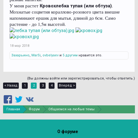
У меня растет
.
Кровохлебка тупая (или обтуза)
Мохнатые соцветия кораллово-розового цвета внешне
напоминают ершик для мытья, длиной до 6см. Само
растение - до 1,5м высотой.
18 мар 2018
Захарьино
,
MarSi
,
ovbelyaev
и
5 другим
нравится это.
(Вы должны войти или зарегистрироваться, чтобы ответить.)
< Назад
1
2
3
4
Вперёд >
Главная
Форум
Общаемся на любые темы
Здоровье, здоровый образ жизни
О форуме