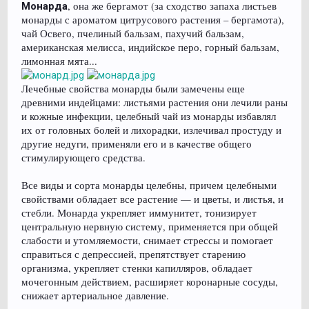
, она же бергамот (за сходство запаха листьев
Монарда
монарды с ароматом цитрусового растения – бергамота),
чай Освего, пчелиный бальзам, пахучий бальзам,
американская мелисса, индийское перо, горный бальзам,
лимонная мята...
Лечебные свойства монарды были замечены еще
древними индейцами: листьями растения они лечили раны
и кожные инфекции, целебный чай из монарды избавлял
их от головных болей и лихорадки, излечивал простуду и
другие недуги, применяли его и в качестве общего
стимулирующего средства.
Все виды и сорта монарды целебны, причем целебными
свойствами обладает все растение — и цветы, и листья, и
стебли. Монарда укрепляет иммунитет, тонизирует
центральную нервную систему, применяется при общей
слабости и утомляемости, снимает стрессы и помогает
справиться с депрессией, препятствует старению
организма, укрепляет стенки капилляров, обладает
мочегонным действием, расширяет коронарные сосуды,
снижает артериальное давление.