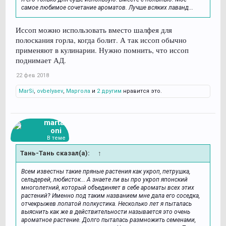
самое любимое сочетание ароматов. Лучше всяких лаванд...
Иссоп можно использовать вместо шалфея для
полоскания горла, когда болит. А так иссоп обычно
применяют в кулинарии. Нужно помнить, что иссоп
поднимает АД.
22 фев 2018
MarSi
,
ovbelyaev
,
Маргола
и
2 другим
нравится это.
martag
oni
В теме
Тань-Тань сказал(а):
↑
Всем известны такие пряные растения как укроп, петрушка,
сельдерей, любисток... А знаете ли вы про укроп японский
многолетний, который объединяет в себе ароматы всех этих
растений? Именно под таким названием мне дала его соседка,
отчекрыжев лопатой полкустика. Несколько лет я пыталась
выяснить как же в действительности называется это очень
ароматное растение. Долго пыталась размножить семенами,