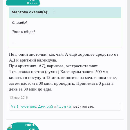
В теме
Маргола сказал(а):
↑
Спасибо!
Тоже в сборе?
...
Нет, одни листочки, как чай. А ещё хорошее средство от
АД и аритмий календула.
При аритмиях, АД, варикозе, экстрасисталиях:
1 ст. ложка цветов (сухих) Календулы залить 500 мл
кипятка в посуду и 15 мин. кипятить на медленном огне,
затем настоять 30 мин, процедить. Принимать 3 раза в
день за 30 мин до еды.
13 мар 2018
MarSi
,
ovbelyaev
,
Дмитрий
и
4 другим
нравится это.
martag
oni