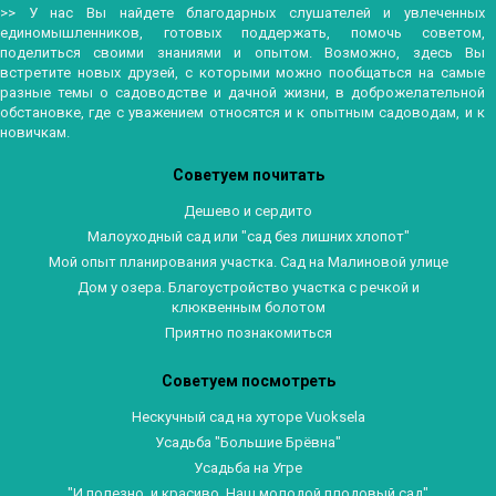
>> У нас Вы найдете благодарных слушателей и увлеченных
единомышленников, готовых поддержать, помочь советом,
поделиться своими знаниями и опытом. Возможно, здесь Вы
встретите новых друзей, с которыми можно пообщаться на самые
разные темы о садоводстве и дачной жизни, в доброжелательной
обстановке, где с уважением относятся и к опытным садоводам, и к
новичкам.
Советуем почитать
Дешево и сердито
Малоуходный сад или "сад без лишних хлопот"
Мой опыт планирования участка. Сад на Малиновой улице
Дом у озера. Благоустройство участка с речкой и
клюквенным болотом
Приятно познакомиться
Советуем посмотреть
Нескучный сад на хуторе Vuoksela
Усадьба "Большие Брёвна"
Усадьба на Угре
"И полезно, и красиво. Наш молодой плодовый сад"