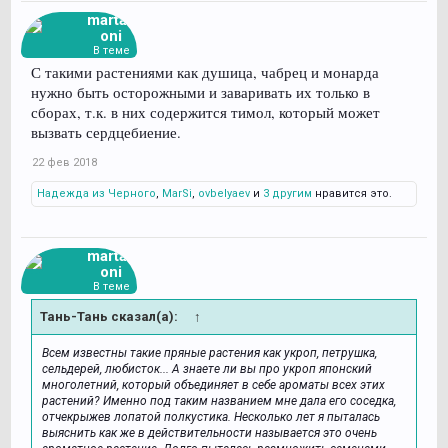
martag
oni
В теме
С такими растениями как душица, чабрец и монарда
нужно быть осторожными и заваривать их только в
сборах, т.к. в них содержится тимол, который может
вызвать сердцебиение.
22 фев 2018
Надежда из Черного
,
MarSi
,
ovbelyaev
и
3 другим
нравится это.
martag
oni
В теме
Тань-Тань сказал(а):
↑
Всем известны такие пряные растения как укроп, петрушка,
сельдерей, любисток... А знаете ли вы про укроп японский
многолетний, который объединяет в себе ароматы всех этих
растений? Именно под таким названием мне дала его соседка,
отчекрыжев лопатой полкустика. Несколько лет я пыталась
выяснить как же в действительности называется это очень