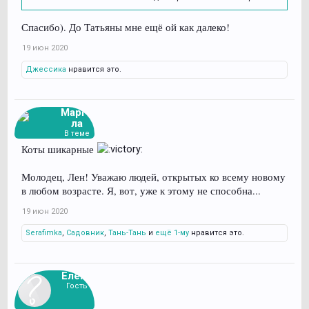
Спасибо). До Татьяны мне ещё ой как далеко!
19 июн 2020
Джессика
нравится это.
Марго
ла
В теме
Коты шикарные
Молодец, Лен! Уважаю людей, открытых ко всему новому
в любом возрасте. Я, вот, уже к этому не способна...
19 июн 2020
Serafimka
,
Садовник
,
Тань-Тань
и
ещё 1-му
нравится это.
Елена
Гость