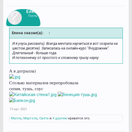
Елена
Гость
Елена сказал(а):
↑
И я учусь рисовать). Всегда мечтала научиться и вот созрела на
шестом десятке). Записалась на онлайн-курс "Я-художник".
Длительный - больше года.
И потихонечку от простого к сложному грызу науку.
А я догрызла)
Столько материалов перепробовала
сепия, тушь, соус
19 авг 2021
Marina
,
Маргола
,
Света
и
4 другим
нравится это.