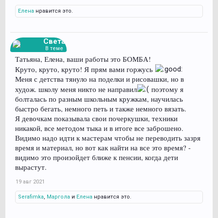
Елена
нравится это.
Света
В теме
Татьяна, Елена, ваши работы это БОМБА!
Круто, круто, круто! Я прям вами горжусь
Меня с детства тянуло на поделки и рисовашки, но в
худож. школу меня никто не направил
поэтому я
болталась по разным школьным кружкам, научилась
быстро бегать, немного петь и также немного вязать.
Я девочкам показывала свои почеркушки, техники
никакой, все методом тыка и в итоге все заброшено.
Видимо надо идти к мастерам чтобы не переводить зазря
время и материал, но вот как найти на все это время? -
видимо это произойдет ближе к пенсии, когда дети
вырастут.
19 авг 2021
Serafimka
,
Маргола
и
Елена
нравится это.