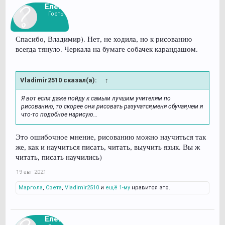
Елена
Гость
Спасибо, Владимир). Нет, не ходила, но к рисованию
всегда тянуло. Черкала на бумаге собачек карандашом.
Vladimir2510 сказал(а):
↑
Я вот если даже пойду к самым лучшим учителям по
рисованию, то скорее они рисовать разучатся,меня обучая,чем я
что-то подобное нарисую…
Это ошибочное мнение, рисованию можно научиться так
же, как и научиться писать, читать, выучить язык. Вы ж
читать, писать научились)
19 авг 2021
Маргола
,
Света
,
Vladimir2510
и
ещё 1-му
нравится это.
Елена