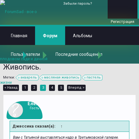
Забыли пароль?
Регистрация
Главная
Форум
Альбомы
Пользователи
Последние сообщения
Главная
Форум
Общаемся на любые темы
Хобби и увлечения
Живопись.
Метки:
акварель
масляная живопись
пастель
< Назад
1
2
3
4
5
Вперёд >
Елена
Гость
Джессика сказал(а):
↑
Вам с Татьяной выставляться надо в Третьяковской галерее.