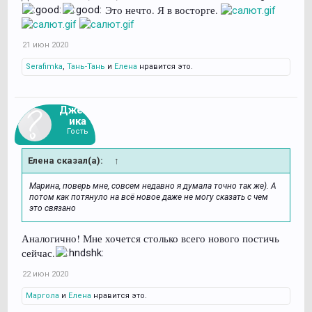
Это нечто. Я в восторге.
21 июн 2020
Serafimka
,
Тань-Тань
и
Елена
нравится это.
Джесс
ика
Гость
Елена сказал(а):
↑
Марина, поверь мне, совсем недавно я думала точно так же). А
потом как потянуло на всё новое даже не могу сказать с чем
это связано
Аналогично! Мне хочется столько всего нового постичь
сейчас.
22 июн 2020
Маргола
и
Елена
нравится это.