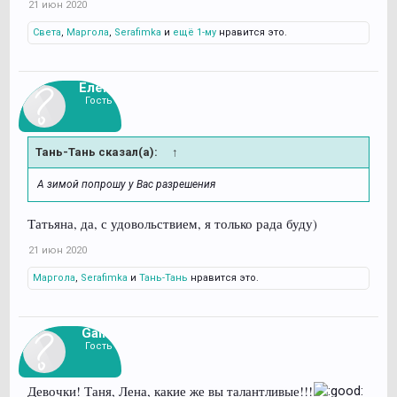
21 июн 2020
Света
,
Маргола
,
Serafimka
и
ещё 1-му
нравится это.
Елена
Гость
Тань-Тань сказал(а):
↑
А зимой попрошу у Вас разрешения
Татьяна, да, с удовольствием, я только рада буду)
21 июн 2020
Маргола
,
Serafimka
и
Тань-Тань
нравится это.
Galka
Гость
Девочки! Таня, Лена, какие же вы талантливые!!!