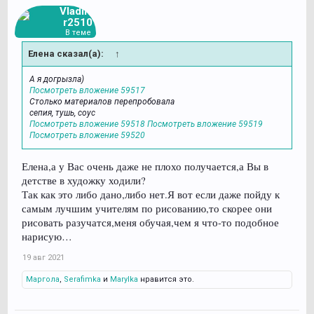
Vladimi
r2510
В теме
Елена сказал(а):
↑
А я догрызла)
Посмотреть вложение 59517
Столько материалов перепробовала
сепия, тушь, соус
Посмотреть вложение 59518
Посмотреть вложение 59519
Посмотреть вложение 59520
Елена,а у Вас очень даже не плохо получается,а Вы в
детстве в художку ходили?
Так как это либо дано,либо нет.Я вот если даже пойду к
самым лучшим учителям по рисованию,то скорее они
рисовать разучатся,меня обучая,чем я что-то подобное
нарисую…
19 авг 2021
Маргола
,
Serafimka
и
Marylka
нравится это.