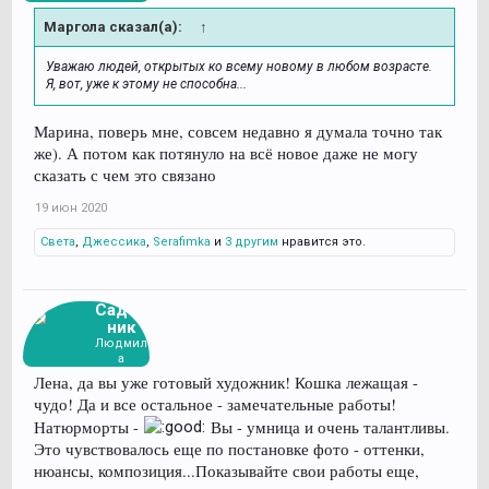
Маргола сказал(а):
↑
Уважаю людей, открытых ко всему новому в любом возрасте.
Я, вот, уже к этому не способна...
Марина, поверь мне, совсем недавно я думала точно так
же). А потом как потянуло на всё новое даже не могу
сказать с чем это связано
19 июн 2020
Света
,
Джессика
,
Serafimka
и
3 другим
нравится это.
Садов
ник
Людмил
а
Лена, да вы уже готовый художник! Кошка лежащая -
чудо! Да и все остальное - замечательные работы!
Натюрморты -
Вы - умница и очень талантливы.
Это чувствовалось еще по постановке фото - оттенки,
нюансы, композиция...Показывайте свои работы еще,