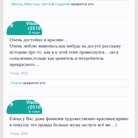
Marina
,
Маргола
,
Света
и
3 другим
нравится это.
Vladimi
r2510
В теме
Очень достойно и красиво…
Очень люблю живопись,как нибудь на досуге расскажу
историю про то ,как я к этой теме прикоснулся…,но,к
сожалению,только как ценитель и потребитель
прекрасного…
19 авг 2021
Елена
нравится это.
Vladimi
r2510
В теме
Елена,у Вас даже фамилия художественно-красивая,прямо
в тему(ну это правда больше мужа заслуга всё же…)
19 авг 2021