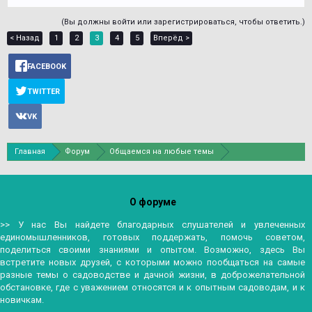
(Вы должны войти или зарегистрироваться, чтобы ответить.)
< Назад
1
2
3
4
5
Вперёд >
FACEBOOK
TWITTER
VK
Главная
Форум
Общаемся на любые темы
Хобби и увлечения
О форуме
>> У нас Вы найдете благодарных слушателей и увлеченных
единомышленников, готовых поддержать, помочь советом,
поделиться своими знаниями и опытом. Возможно, здесь Вы
встретите новых друзей, с которыми можно пообщаться на самые
разные темы о садоводстве и дачной жизни, в доброжелательной
обстановке, где с уважением относятся и к опытным садоводам, и к
новичкам.