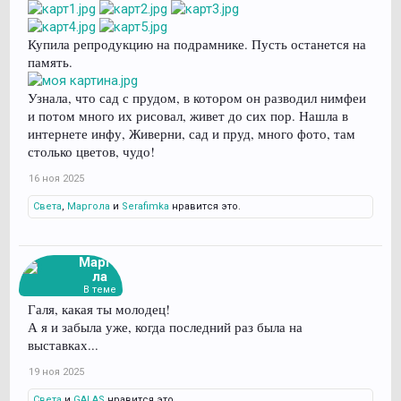
Купила репродукцию на подрамнике. Пусть останется на
память.
Узнала, что сад с прудом, в котором он разводил нимфеи
и потом много их рисовал, живет до сих пор. Нашла в
интернете инфу, Живерни, сад и пруд, много фото, там
столько цветов, чудо!
16 ноя 2025
Света
,
Маргола
и
Serafimka
нравится это.
Марго
ла
В теме
Галя, какая ты молодец!
А я и забыла уже, когда последний раз была на
выставках...
19 ноя 2025
Света
и
GALAS
нравится это.