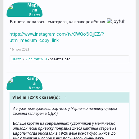
Марго
ла
В теме
В инсте попалось, смотрела, как заворожённая
https://www.instagram.com/tv/CWQo5iOjjEZ/?
utm_medium=copy_link
16 ноя 2021
Света
и
Vladimir2510
нравится это.
Kampin
a
В теме
Vladimir2510 сказал(а):
↑
А я уже позже,заказал картины у Черненко напрямую,через
хозяина галлереи в ЦДХ.).
Больше картин из современных художников у меня нет,но
эпизодически привожу понравившиеся картины старые из
Европы,тогда рисовали в 19-20 веке все,от булочников ,до
цирюльников и порой у них получалось очень даже