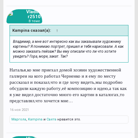
Vladimi
r2510
В теме
Kampina сказал(а):
↑
Владимир, а мне вот интересно как вы заказывали художнику
картины? Я понимаю портрет, пришел и тебя нарисовали. А как
можно заказать пейзаж? Вы ему описали что ли что хотите
увидеть? Гора, море, закат. Так?
Наталья,ко мне приехал домой хозяин художественной
галлереи на кого работал Черненко и я ему по месту
рассказал и показал,что и где хочу видеть,мы подробно
обсудили каждую работу,её композицию и идею,а так как
я уже видел достаточно много его картин в каталогах,то
представлял,что хочется мне…
16 ноя 2021
Маргола
,
Kampina
и
Света
нравится это.