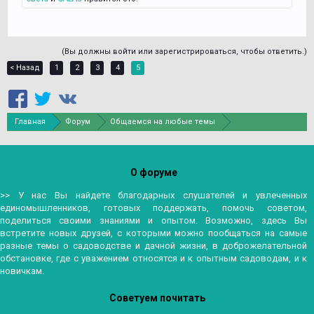
(Вы должны войти или зарегистрироваться, чтобы ответить.)
< Назад
1
2
3
4
5
Главная
Форум
Общаемся на любые темы
Хобби и увлечения
О форуме
>> У нас Вы найдете благодарных слушателей и увлеченных
единомышленников, готовых поддержать, помочь советом,
поделиться своими знаниями и опытом. Возможно, здесь Вы
встретите новых друзей, с которыми можно пообщаться на самые
разные темы о садоводстве и дачной жизни, в доброжелательной
обстановке, где с уважением относятся и к опытным садоводам, и к
новичкам.
Советуем почитать