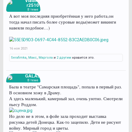
Vladimi
r2510
В теме
А вот моя последняя приобретённая у него работа,он
тогда начал писать более суровые воды(может викинги
навеяли подобное…)
16 ноя 2021
Serafimka
,
Макс
,
Маргола
и
2 другим
нравится это.
GALAS
В теме
Была в театре "Самарская площадь", попала в первый раз.
В основном хожу в Драму.
А здесь маленький, камерный зал, очень уютно. Смотрели
пьесу Роддом.
Но дело не в этом, в фойе зала проходит выставка
рисунка детей Донецка. Как-то зацепило. Дети не рисуют
войну. Мирный город и цветы.