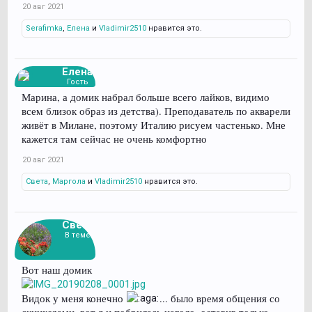
20 авг 2021
Serafimka
,
Елена
и
Vladimir2510
нравится это.
Елена
Гость
Марина, а домик набрал больше всего лайков, видимо
всем близок образ из детства). Преподаватель по акварели
живёт в Милане, поэтому Италию рисуем частенько. Мне
кажется там сейчас не очень комфортно
20 авг 2021
Света
,
Маргола
и
Vladimir2510
нравится это.
Света
В теме
Вот наш домик
Видок у меня конечно
... было время общения со