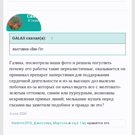
Света
В теме
GALAS сказал(а):
↑
выставка «Ван Гог.
Галина, посмотрела ваши фото и решила погуглить
почему его работы такие нереалистичные, оказывается он
принимал препарат наперстянки для поддержания
сердечной деятельности и из-за высоких доз вылезли
побочки из-за которых он начал видеть все с желтовато-
зелегым оттенком, синим или пурпурным, возможны
искривления прямых линий, мелькание мушек перед
глазами-вы заметили подобное и правда ли это?
4 ноя 2024
Vladimir2510
,
Джессика
,
Маргола
и
ещё 1-му
нравится это.