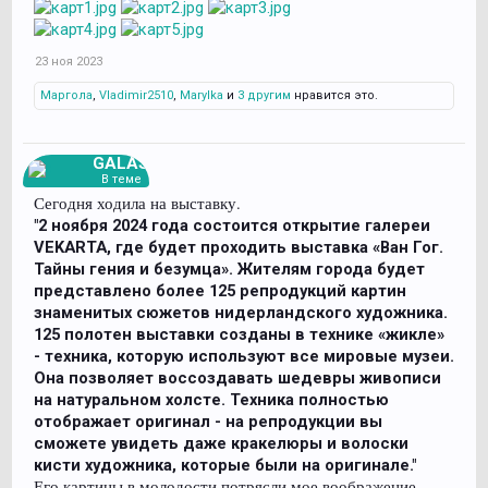
23 ноя 2023
Маргола
,
Vladimir2510
,
Marylka
и
3 другим
нравится это.
GALAS
В теме
Сегодня ходила на выставку.
"2 ноября 2024 года состоится открытие галереи
VEKARTA, где будет проходить выставка «Ван Гог.
Тайны гения и безумца». Жителям города будет
представлено более 125 репродукций картин
знаменитых сюжетов нидерландского художника.
125 полотен выставки созданы в технике «жикле»
- техника, которую используют все мировые музеи.
Она позволяет воссоздавать шедевры живописи
на натуральном холсте. Техника полностью
отображает оригинал - на репродукции вы
сможете увидеть даже кракелюры и волоски
кисти художника, которые были на оригинале."
Его картины в молодости потрясли мое воображение,