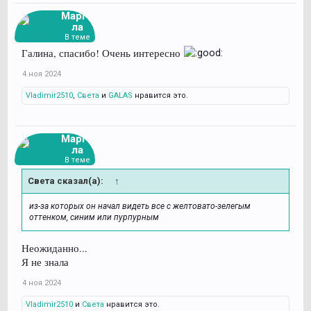
Марго
ла
В теме
Галина, спасибо! Очень интересно
4 ноя 2024
Vladimir2510
,
Света
и
GALAS
нравится это.
Марго
ла
В теме
Света сказал(а):
↑
из-за которых он начал видеть все с желтовато-зелегым
оттенком, синим или пурпурным
Неожиданно...
Я не знала
4 ноя 2024
Vladimir2510
и
Света
нравится это.