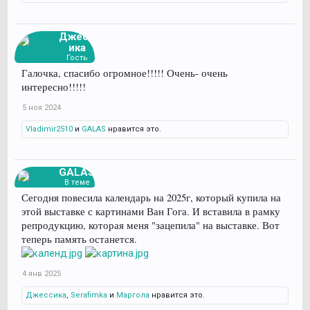
Джесс
ика
Гость
Галочка, спасибо огромное!!!!! Очень- очень
интересно!!!!!
5 ноя 2024
Vladimir2510
и
GALAS
нравится это.
GALAS
В теме
Сегодня повесила календарь на 2025г, который купила на
этой выставке с картинами Ван Гога. И вставила в рамку
репродукцию, которая меня "зацепила" на выставке. Вот
теперь память останется.
4 янв 2025
Джессика
,
Serafimka
и
Маргола
нравится это.