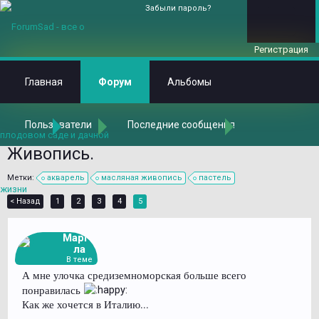
Забыли пароль?
Регистрация
Главная
Форум
Альбомы
Пользователи
Последние сообщения
Главная
Форум
Общаемся на любые темы
Хобби и увлечения
Живопись.
Метки:
акварель
масляная живопись
пастель
< Назад
1
2
3
4
5
Марго
ла
В теме
А мне улочка средиземноморская больше всего
понравилась
Как же хочется в Италию...