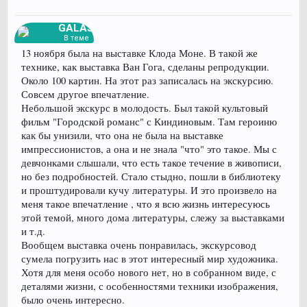
GALAS
В теме
13 ноября была на выставке Клода Моне. В такой же
технике, как выставка Ван Гога, сделаны репродукции.
Около 100 картин. На этот раз записалась на экскурсию.
Совсем другое впечатление.
Небольшой экскурс в молодость. Был такой культовый
фильм "Городской романс" с Киндиновым. Там героиню
как бы унизили, что она не была на выставке
импрессионистов, а она и не знала "что" это такое. Мы с
девчонками слышали, что есть такое течение в живописи,
но без подробностей. Стало стыдно, пошли в библиотеку
и проштудировали кучу литературы. И это произвело на
меня такое впечатление , что я всю жизнь интересуюсь
этой темой, много дома литературы, слежу за выставками
и т.д.
Вообщем выставка очень понравилась, экскурсовод
сумела погрузить нас в этот интересный мир художника.
Хотя для меня особо нового нет, но в собранном виде, с
деталями жизни, с особенностями техники изображения,
было очень интересно.