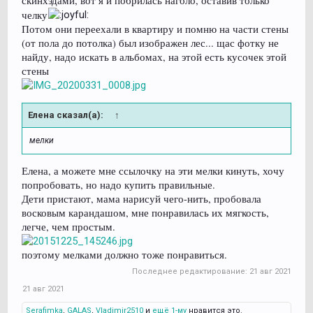
скинхэдами, вот я и побрилась наголо, оставив только
челку
Потом они переехали в квартиру и помню на части стены
(от пола до потолка) был изображен лес... щас фотку не
найду, надо искать в альбомах, на этой есть кусочек этой
стены
Елена сказал(а):
↑
мелки
Елена, а можете мне ссылочку на эти мелки кинуть, хочу
попробовать, но надо купить правильные.
Дети пристают, мама нарисуй чего-нить, пробовала
восковым карандашом, мне понравилась их мягкость,
легче, чем простым.
поэтому мелками должно тоже понравиться.
Последнее редактирование:
21 авг 2021
21 авг 2021
Serafimka
,
GALAS
,
Vladimir2510
и
ещё 1-му
нравится это.