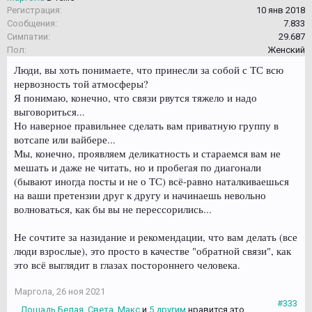
Регистрация:
10 янв 2018
Сообщения:
7.833
Симпатии:
29.687
Пол:
Женский
Люди, вы хоть понимаете, что принесли за собой с ТС всю
нервозность той атмосферы?
Я понимаю, конечно, что связи рвутся тяжело и надо
выговориться...
Но наверное правильнее сделать вам приватную группу в
вотсапе или вайбере...
Мы, конечно, проявляем деликатность и стараемся вам не
мешать и даже не читать, но и пробегая по диагонали
(бывают иногда посты и не о ТС) всё-равно наталкиваешься
на ваши претензии друг к другу и начинаешь невольно
волноваться, как бы вы не перессорились...
Не сочтите за назидание и рекомендации, что вам делать (все
люди взрослые), это просто в качестве "обратной связи", как
это всё выглядит в глазах постороннего человека.
Маргола
,
26 ноя 2021
#333
Лошадь Белая
,
Света
,
Макс
и
5 другим
нравится это.