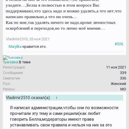
уходите…,Белла я полностью в этом вопросе Вас
поддерживаю),что здесь надо и можно удалить,а что нет,что
написано правильно,а что ни очень…
Как по мне,так удалять ничего не надо,кроме личностных
оскорблений и переходов,но то лично моё мнение…
Vladimir2510
,
26 ноя 2021
#326
Marylka
нравится это.
Тыковка
В теме
Регистрация:
11 ноя 2021
Сообщения:
339
Симпатии:
336
Пол:
Женский
Регион:
МО
Vladimir2510 сказал(а):
↑
Я написал администрации,чтобы они по возможности
прочитали эту тему и сами решили(как любит
говорить Белла,модераторы имеют права
устанавливать свои правила и нельзя на них за это