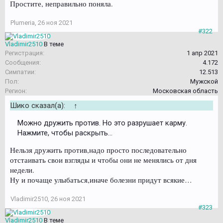
Простите, неправильно поняла.
Plumeria
,
26 ноя 2021
#322
Vladimir2510
В теме
Регистрация:
1 апр 2021
Сообщения:
4.172
Симпатии:
12.513
Пол:
Мужской
Регион:
Московская область
Шико сказал(а):
↑
Можно дружить против. Но это разрушает карму.
Нажмите, чтобы раскрыть...
Нельзя дружить против,надо просто последовательно
отстаивать свои взгляды и чтобы они не менялись от дня
недели.
Ну и почаще улыбаться,иначе болезни придут всякие…
Vladimir2510
,
26 ноя 2021
#323
Vladimir2510
В теме