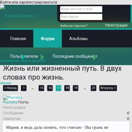
Войти или зарегистрироваться
Регистрация
Забыли пароль?
Главная
Форум
Альбомы
Пользователи
Последние сообщения
Главная
Форум
Общаемся на любые темы
А поговорить?
Жизнь или жизненный путь. В двух
словах про жизнь.
< Назад
1
15
16
17
18
19
21
Вперёд >
←
→
Plumeria
Гость
Регистрация:
Сообщения:
0
Симпатии:
0
Мария, я ведь дала понять, что считаю - Вы грань не