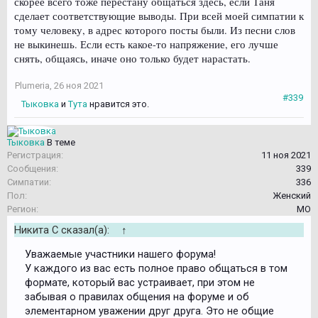
скорее всего тоже перестану общаться здесь, если Таня
сделает соответствующие выводы. При всей моей симпатии к
тому человеку, в адрес которого посты были. Из песни слов
не выкинешь. Если есть какое-то напряжение, его лучше
снять, общаясь, иначе оно только будет нарастать.
Plumeria
,
26 ноя 2021
#339
Тыковка
и
Тута
нравится это.
Тыковка
В теме
Регистрация:
11 ноя 2021
Сообщения:
339
Симпатии:
336
Пол:
Женский
Регион:
МО
Никита С сказал(а):
↑
Уважаемые участники нашего форума!
У каждого из вас есть полное право общаться в том
формате, который вас устраивает, при этом не
забывая о правилах общения на форуме и об
элементарном уважении друг друга. Это не общие