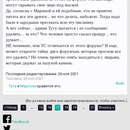
могут скрывать свое лицо под маской.
Да, согласна с Мариной и ей подобным, что не приятно
читать все эти дрязги... но что делать, наболело. Тогда надо
было в зародыше пресекать всю эту писанину.
А вот сейчас... админ Туту пытается ( ее сообщения)
удалить... за что? Что человек просто сказал правду... что
думает...
НЕ понимаю, чем ТС отличается от этого форума? И еще,
может откроете тайну двух форумчан, которые просили все
это удалить? Не очень приятно опять находиться с людьми,
которые держат за пазухой камень.
Последнее редактирование:
26 ноя 2021
Тыковка
,
26 ноя 2021
#340
Тута
и
Маргола
нравится это.
(Вы должны войти или зарегистрироваться, чтобы ответить.)
< Назад
1
15
16
17
18
19
21
Вперёд >
←
→
Facebook