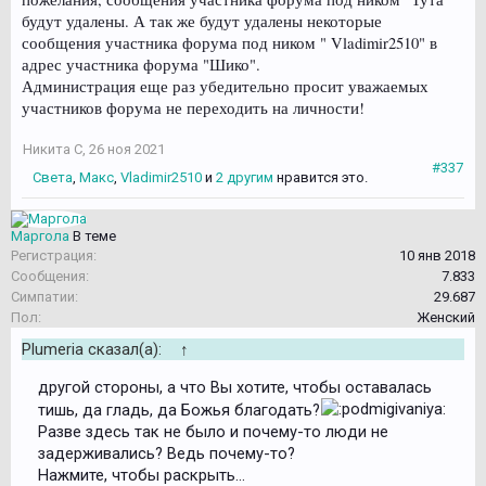
будут удалены. А так же будут удалены некоторые
сообщения участника форума под ником " Vladimir2510" в
адрес участника форума "Шико".
Администрация еще раз убедительно просит уважаемых
участников форума не переходить на личности!
Никита С
,
26 ноя 2021
#337
Света
,
Макс
,
Vladimir2510
и
2 другим
нравится это.
Маргола
В теме
Регистрация:
10 янв 2018
Сообщения:
7.833
Симпатии:
29.687
Пол:
Женский
Plumeria сказал(а):
↑
другой стороны, а что Вы хотите, чтобы оставалась
тишь, да гладь, да Божья благодать?
Разве здесь так не было и почему-то люди не
задерживались? Ведь почему-то?
Нажмите, чтобы раскрыть...