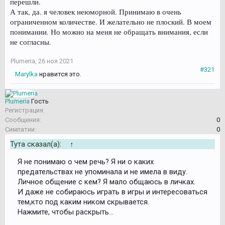
перешли.
А так, да. я человек неюморной. Принимаю в очень
ограниченном количестве. И желательно не плоский. В моем
понимании. Но можно на меня не обращать внимания, если
не согласны.
Plumeria
,
26 ноя 2021
#321
Marylka
нравится это.
Plumeria
Гость
Регистрация:
Сообщения:
0
Симпатии:
0
Тута сказал(а):
↑
Я не понимаю о чем речь? Я ни о каких
предательствах не упоминала и не имела в виду.
Личное общение с кем? Я мало общаюсь в личках.
И даже не собираюсь играть в игры и интересоваться
тем,кто под каким ником скрывается.
Нажмите, чтобы раскрыть...