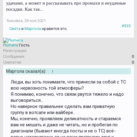
удачами, а может и рассказывать про промахи и неудачные
посадки. Как так...
Тыковка
,
26 ноя 2021
#335
Света
и
Маргола
нравится это.
Plumeria
Гость
Регистрация:
Сообщения:
0
Симпатии:
0
Маргола сказал(а):
↑
Люди, вы хоть понимаете, что принесли за собой с ТС
всю нервозность той атмосферы?
Я понимаю, конечно, что связи рвутся тяжело и надо
выговориться...
Но наверное правильнее сделать вам приватную
группу в вотсапе или вайбере...
Мы, конечно, проявляем деликатность и стараемся
вам не мешать и даже не читать, но и пробегая по
диагонали (бывают иногда посты и не о ТС) всё-
равно наталкиваешься на ваши претензии друг к