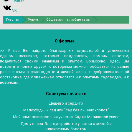
Twitter
VK
Главная
Форум
Общаемся на любые темы
А поговорить?
О форуме
>> У нас Вы найдете благодарных слушателей и увлеченных
единомышленников, готовых поддержать, помочь советом,
поделиться своими знаниями и опытом. Возможно, здесь Вы
встретите новых друзей, с которыми можно пообщаться на самые
разные темы о садоводстве и дачной жизни, в доброжелательной
обстановке, где с уважением относятся и к опытным садоводам, и к
новичкам.
Советуем почитать
Дешево и сердито
Малоуходный сад или "сад без лишних хлопот"
Мой опыт планирования участка. Сад на Малиновой улице
Дом у озера. Благоустройство участка с речкой и
клюквенным болотом