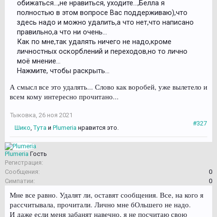
обижаться…,не нравиться, уходите…,Белла я
полностью в этом вопросе Вас поддерживаю),что
здесь надо и можно удалить,а что нет,что написано
правильно,а что ни очень…
Как по мне,так удалять ничего не надо,кроме
личностных оскорблений и переходов,но то лично
моё мнение…
Нажмите, чтобы раскрыть...
А смысл все это удалять... Слово как воробей, уже вылетело и
всем кому интересно прочитано...
Тыковка
,
26 ноя 2021
#327
Шико
,
Тута
и
Plumeria
нравится это.
Plumeria
Гость
Регистрация:
Сообщения:
0
Симпатии:
0
Мне все равно. Удалят ли, оставят сообщения. Все, на кого я
рассчитывала, прочитали. Лично мне бОльшего не надо.
И даже если меня забанят навечно, я не посчитаю свою