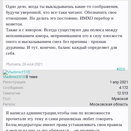
Одно дело, когда ты выкладываешь какие-то соображения,
будучи уверенной, что все-таки читают. Обозначить свое
отношение. Но делать это постоянно, ИМХО перебор и
моветон.
Также и с юмором. Всегда существуют два полюса между
непониманием юмора, неприниманием его в силу плоскости
оного и высказыванием смех без причины - признак
дурачины. И тут, конечно, баланс каждый определяет для
себя.
Plumeria
,
26 ноя 2021
#325
Vladimir2510
В теме
Регистрация:
1 апр 2021
Сообщения:
4.172
Симпатии:
12.513
Пол:
Мужской
Регион:
Московская область
Я написал администрации,чтобы они по возможности
прочитали эту тему и сами решили(как любит говорить
Белла,модераторы имеют права устанавливать свои правила
и нельзя на них за это обижаться…,не нравиться,