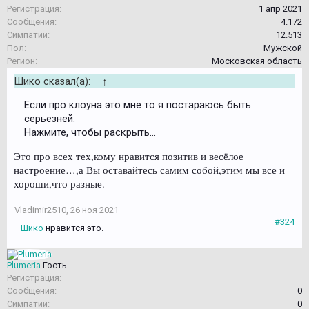
Регистрация:
1 апр 2021
Сообщения:
4.172
Симпатии:
12.513
Пол:
Мужской
Регион:
Московская область
Шико сказал(а):
↑
Если про клоуна это мне то я постараюсь быть
серьезней.
Нажмите, чтобы раскрыть...
Это про всех тех,кому нравится позитив и весёлое
настроение…,а Вы оставайтесь самим собой,этим мы все и
хороши,что разные.
Vladimir2510
,
26 ноя 2021
#324
Шико
нравится это.
Plumeria
Гость
Регистрация:
Сообщения:
0
Симпатии:
0