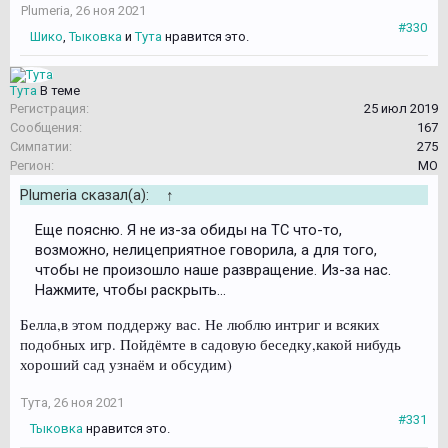
Plumeria
,
26 ноя 2021
#330
Шико
,
Тыковка
и
Тута
нравится это.
Тута
В теме
Регистрация:
25 июл 2019
Сообщения:
167
Симпатии:
275
Регион:
МО
Plumeria сказал(а):
↑
Еще поясню. Я не из-за обиды на ТС что-то,
возможно, нелицеприятное говорила, а для того,
чтобы не произошло наше развращение. Из-за нас.
Нажмите, чтобы раскрыть...
Белла,в этом поддержу вас. Не люблю интриг и всяких
подобных игр. Пойдёмте в садовую беседку,какой нибудь
хороший сад узнаём и обсудим)
Тута
,
26 ноя 2021
#331
Тыковка
нравится это.