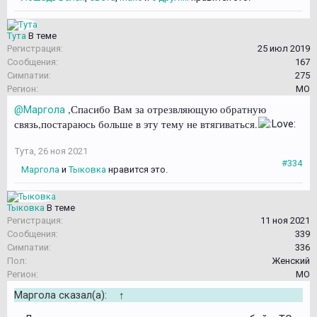
Тута
В теме
Регистрация:
25 июл 2019
Сообщения:
167
Симпатии:
275
Регион:
МО
,Спасибо Вам за отрезвляющую обратную
@Маргола
связь,постараюсь больше в эту тему не втягиваться.
Тута
,
26 ноя 2021
#334
Маргола
и
Тыковка
нравится это.
Тыковка
В теме
Регистрация:
11 ноя 2021
Сообщения:
339
Симпатии:
336
Пол:
Женский
Регион:
МО
Маргола сказал(а):
↑