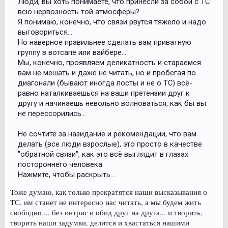
Люди, вы хоть понимаете, что принесли за собой с ТС
всю нервозность той атмосферы?
Я понимаю, конечно, что связи рвутся тяжело и надо
выговориться...
Но наверное правильнее сделать вам приватную
группу в вотсапе или вайбере...
Мы, конечно, проявляем деликатность и стараемся
вам не мешать и даже не читать, но и пробегая по
диагонали (бывают иногда посты и не о ТС) всё-
равно наталкиваешься на ваши претензии друг к
другу и начинаешь невольно волноваться, как бы вы
не перессорились...
Не сочтите за назидание и рекомендации, что вам
делать (все люди взрослые), это просто в качестве
"обратной связи", как это всё выглядит в глазах
постороннего человека.
Нажмите, чтобы раскрыть...
Тоже думаю, как только прекратятся наши высказывания о
ТС, им станет не интересно нас читать, а мы будем жить
свободно ... без интриг и обид друг на друга... и творить,
творить наши задумки, делится и хвастаться нашими