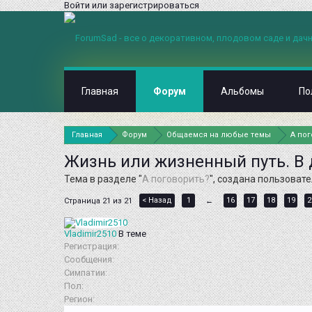
Войти или зарегистрироваться
Главная
Форум
Альбомы
По
Главная
Форум
Общаемся на любые темы
А по
Жизнь или жизненный путь. В 
Тема в разделе "
А поговорить?
", создана пользоват
< Назад
1
16
17
18
19
2
Страница 21 из 21
←
Vladimir2510
В теме
Регистрация:
Сообщения:
Симпатии:
Пол:
Регион: