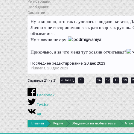
Регистрация:
Сообщения:
Симпатии:
Ну и хорошо, что так случилось с подачи, кстати, 
Лично я не воспринимаю весь разговор как ругань. 
обзываемся.
Ну я лично не ору.
Прикольно, а за что меня тут хозяин отчитывал?
Последнее редактирование:
20 дек 2023
Plumeria
,
20 дек 2023
< Назад
1
16
17
18
19
2
Страница 21 из 21
←
Facebook
Twitter
VK
Главная
Форум
Общаемся на любые темы
А по