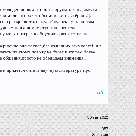
а молодец,поняла,что для форума такая движуха
осили модераторов,чтобы мои посты стёрли…).
сь и раскрепостились,улыбнулись чутка,но там всё
аучным подходом,отступление от тем
а у меня интерес к общению соответственно
овершенно адекватное,без излишних заумностей и в
зжать по этому поводу не будет и уж тем более
ере общения,просто не обращаем внимания…
сь и придётся читать научную литературу про
#401
30 авг 2022
111
357
Женский