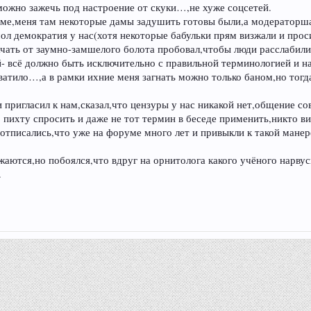
можно зажечь под настроение от скуки…,не хуже соцсетей.
маме,меня там некоторые дамы задушить готовы были,а модераторш
т,мол демократия у нас(хотя некоторые бабульки прям визжали и пр
ачать от заумно-замшелого болота пробовал,чтобы люди расслабили
- всё должно быть исключительно с правильной терминологией и н
ватило…,а в рамки ихние меня загнать можно только баном,но тогд
 пригласил к нам,сказал,что цензуры у нас никакой нет,общение с
 пихту спросить и даже не тот термин в беседе применить,никто ви
 отписались,что уже на форуме много лет и привыкли к такой ман
жаются,но побоялся,что вдруг на орнитолога какого учёного нарву
.