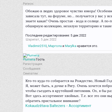
Регион:
Обожаю в людях здоровое чувство юмора! Особенно 
зависала тут, на форуме, но... получается у вас у 
знаете какая? Очень простая - вода и солнце. А по
обширную коллекцию, нехилую территорию и такие ж
Последнее редактирование:
5 дек 2022
Шарипат
,
5 дек 2022
Vladimir2510
,
Маргола
и
Marylka
нравится это.
Plumeria
Гость
Регистрация:
Сообщения:
Симпатии:
Кто-то куда-то собирается на Рождество, Новый Го
Я, может быть, к дочке в Ригу. Очень хочется побр
чтобы съездить в крутейший питомник. Ох, я бы раз
Вот здесь ассортимент хвойных. Т.е. все это они вы
обратить пристальное внимание?
Kokaudzētava Baltezers - Ассортимент