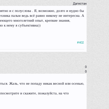
Дагестан
тно и с полуслова . Я, возможно, долго и нудно бы
техника пальм ведь всё равно никому не интересна. А
имеющего многолетний опыт, крепкие знания,
о к нему я субъективна))
#402
0
0
ться. Жаль, что не попаду никак весной или осенью,
 посмотрите и скажите, пожалуйста, на что