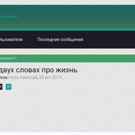
льзователи
Последние сообщения
говорить?
двух словах про жизнь.
елем
гость Николай
,
30 окт 2019
.
0
21