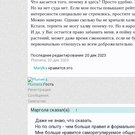
Что касается того, почему я здесь? Просто удобно.
Но на нет суда нет. Если мои посты повышают рейти
интересности специально не стремлюсь, простите з
Можно наверно. Однако сколько бы не кричали халва,
Кстати, терпеть не могу халву почему-то. Но в нар
И да, у Вас остается право забанить меня, я пойму
растений, может даже время сэкономится, если не 
первоначально отношусь ко всем доброжелательно. 
Последнее редактирование:
20 дек 2023
Plumeria
,
20 дек 2023
Marylka
нравится это.
Plumeria
Гость
Регистрация:
Сообщения:
Симпатии:
Маргола сказал(а):
↑
Даже не знаю, что сказать..
Но по опыту - чем больше правил и формальнос
Мне больше нравится саморегулируемое общес