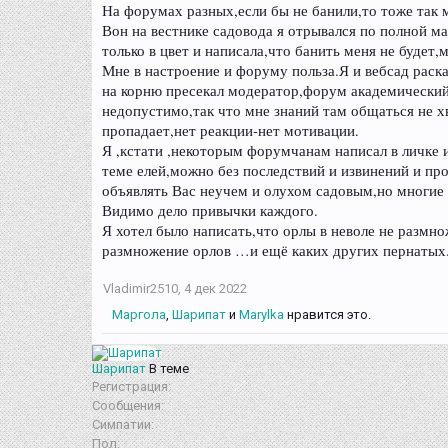
На форумах разных,если бы не банили,то тоже так 
Вон на вестнике садовода я отрывался по полной 
только в цвет и написала,что банить меня не буде
Мне в настроение и форуму польза.Я и вебсад раск
на корню пресекал модератор,форум академический
недопустимо,так что мне знаний там общаться не х
пропадает,нет реакции-нет мотивации.
Я ,кстати ,некоторым форумчанам написал в личке и
теме елей,можно без последствий и извинений и про
объявлять Вас неучем и олухом садовым,но многие
Видимо дело привычки каждого.
Я хотел было написать,что орлы в неволе не размно
размножение орлов …и ещё каких других пернатых
Vladimir2510
,
4 дек 2022
Маргола
,
Шарипат
и
Marylka
нравится это.
Шарипат
В теме
Регистрация:
Сообщения:
Симпатии:
Пол: