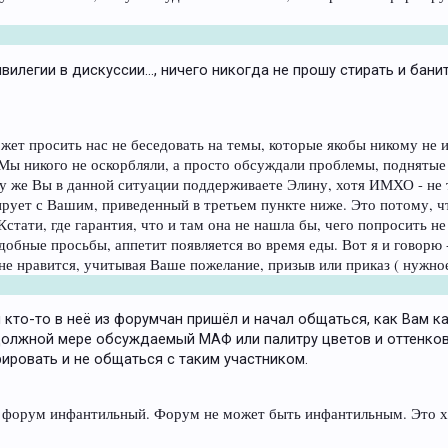
илегии в дискуссии…, ничего никогда не прошу стирать и банить
ожет просить нас не беседовать на темы, которые якобы никому не 
Мы никого не оскорбляли, а просто обсуждали проблемы, поднятые
у же Вы в данной ситуации поддерживаете Элину, хотя ИМХО - не 
ирует с Вашим, приведенный в третьем пункте ниже. Это потому, чт
тати, где гарантия, что и там она не нашла бы, чего попросить н
бные просьбы, аппетит появляется во время еды. Вот я и говорю - 
 не нравится, учитывая Ваше пожелание, призыв или приказ ( нужно
кто-то в неё из форумчан пришёл и начал общаться, как Вам к
 должной мере обсуждаемый МАФ или палитру цветов и оттенков,
ировать и не общаться с таким участником.
то форум инфантильный. Форум не может быть инфантильным. Это х