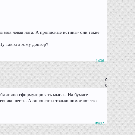
ела моя левая нога. А прописные истины- они такие.
Ну так кто кому доктор?
#406
0
0
себя лично сформулировать мысль. На бумаге
дневники вести. А оппоненты только помогают это
#407