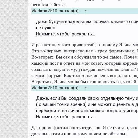
него в хозяйстве.
Vladimir2510 сказал(а):
↑
даже будучи владельцем форума, какие-то прив
не нужно.
Нажмите, чтобы раскрыть...
И раз нет ни у кого привилегий, то почему Элина м
Это во-первых, интересно нам - трем форумчанам. 
Во-вторых, Вы сами обсуждали то же самое. Почем
хамский пост в ответ на мой совет, который коррел
создавать новую тему, угождая пожеланию Элины? Кс
самом форуме. Как только начинаешь выполнять подо
В третьих, Элина могла бы игнорировать то, что ей
Vladimir2510 сказал(а):
↑
Даже, если Вы создали свою отдельную тему и 
( с вашей точки зрения) и не может оценить в
переходить на личности, можно попросту игнор
Нажмите, чтобы раскрыть...
Да, про инфантильность отдельно. Я не считаю, ч
должны, а сами они никому ничем не обязаны.