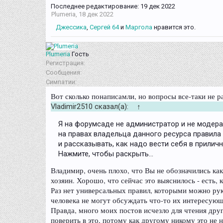
Последнее редактирование:
19 дек 2022
Plumeria
,
18 дек 2022
Джессика
,
Сергей 64
и
Маргола
нравится это.
Plumeria
Гость
Регистрация:
Сообщения:
Симпатии:
Вот сколько понаписамли, но вопросы все-таки не р
Vladimir2510 сказал(а):
↑
Я на форумсаде не администратор и не модерат
на правах владельца данного ресурса правила
и рассказывать, как надо вести себя в прилич
Нажмите, чтобы раскрыть...
Владимир, очень плохо, что Вы не обозначились как 
хозяин. Хорошо, что сейчас это выяснилось - есть, 
Раз нет универсальных правил, которыми можно рук
человека не могут обсуждать что-то их интересующ
Правда, много моих постов исчезло для чтения друг
поверить в это, потому как другому никому это не 