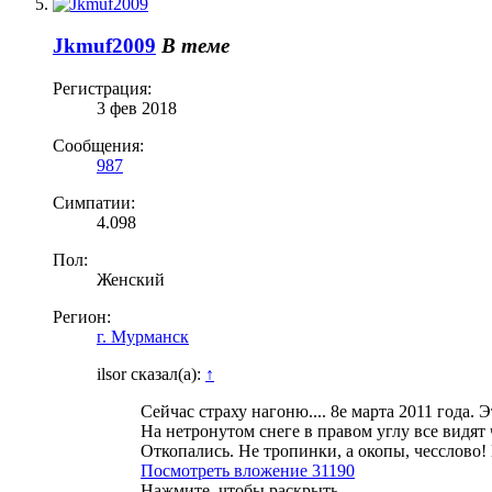
Jkmuf2009
В теме
Регистрация:
3 фев 2018
Сообщения:
987
Симпатии:
4.098
Пол:
Женский
Регион:
г. Мурманск
ilsor сказал(а):
↑
Сейчас страху нагоню.... 8е марта 2011 года. 
На нетронутом снеге в правом углу все видят
Откопались. Не тропинки, а окопы, чесслово! 
Посмотреть вложение 31190
Нажмите, чтобы раскрыть...