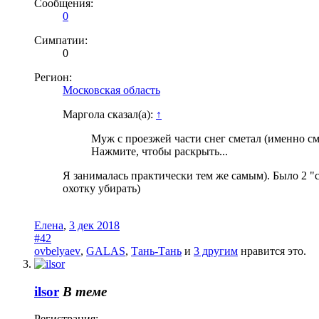
Сообщения:
0
Симпатии:
0
Регион:
Московская область
Маргола сказал(а):
↑
Муж с проезжей части снег сметал (именно сме
Нажмите, чтобы раскрыть...
Я занималась практически тем же самым). Было 2 "с
охотку убирать)
Елена
,
3 дек 2018
#42
ovbelyaev
,
GALAS
,
Тань-Тань
и
3 другим
нравится это.
ilsor
В теме
Регистрация: