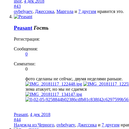
ilsor
,
4 дек 2018
#43
ovbelyaev
,
Джессика
,
Маргола
и
7 другим
нравится это.
Peasant
Гость
Регистрация:
Сообщения:
0
Симпатии:
0
фото сделаны не сейчас, двумя неделями раньше.
зима атакует, но мы не сдаемся
Peasant
,
4 дек 2018
#44
Надежда из Черного
,
ovbelyaev
,
Джессика
и
7 другим
нрав