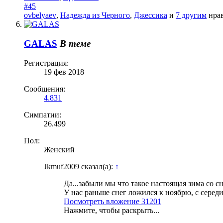
#45
ovbelyaev
,
Надежда из Черного
,
Джессика
и
7 другим
нрав
GALAS
В теме
Регистрация:
19 фев 2018
Сообщения:
4.831
Симпатии:
26.499
Пол:
Женский
Jkmuf2009 сказал(а):
↑
Да...забыли мы что такое настоящая зима со сн
У нас раньше снег ложился к ноябрю, с серед
Посмотреть вложение 31201
Нажмите, чтобы раскрыть...