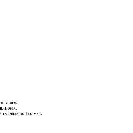
ская зима.
ирпичах.
ть таяла до 1го мая.