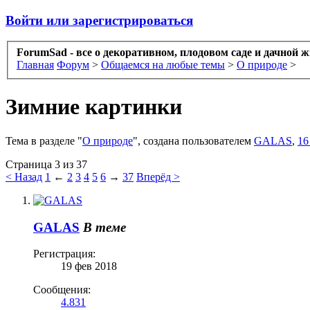
Войти или зарегистрироваться
ForumSad - все о декоративном, плодовом саде и дачной 
Главная
Форум
>
Общаемся на любые темы
>
О природе
>
Зимние картинки
Тема в разделе "
О природе
", создана пользователем
GALAS
,
16
Страница 3 из 37
< Назад
1
←
2
3
4
5
6
→
37
Вперёд >
GALAS
В теме
Регистрация:
19 фев 2018
Сообщения:
4.831