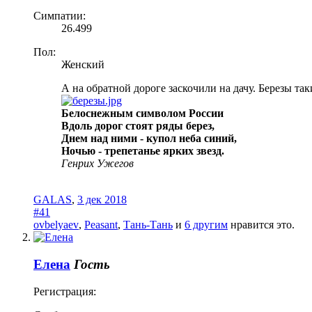
Симпатии:
26.499
Пол:
Женский
А на обратной дороге заскочили на дачу. Березы та
Белоснежным символом России
Вдоль дорог стоят ряды берез,
Днем над ними - купол неба синий,
Ночью - трепетанье ярких звезд.
Генрих Ужегов
GALAS
,
3 дек 2018
#41
ovbelyaev
,
Peasant
,
Тань-Тань
и
6 другим
нравится это.
Елена
Гость
Регистрация: