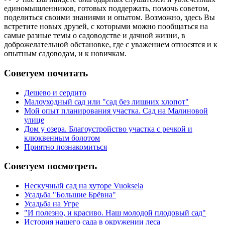
единомышленников, готовых поддержать, помочь советом,
поделиться своими знаниями и опытом. Возможно, здесь Вы
встретите новых друзей, с которыми можно пообщаться на
самые разные темы о садоводстве и дачной жизни, в
доброжелательной обстановке, где с уважением относятся и к
опытным садоводам, и к новичкам.
Советуем почитать
Дешево и сердито
Малоуходный сад или "сад без лишних хлопот"
Мой опыт планирования участка. Сад на Малиновой
улице
Дом у озера. Благоустройство участка с речкой и
клюквенным болотом
Приятно познакомиться
Советуем посмотреть
Нескучный сад на хуторе Vuoksela
Усадьба "Большие Брёвна"
Усадьба на Угре
"И полезно, и красиво. Наш молодой плодовый сад"
История нашего сада в окружении леса