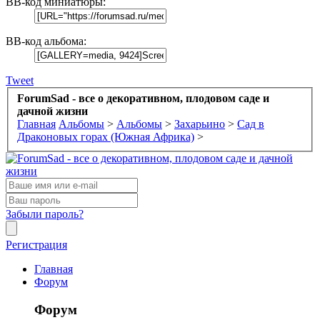
BB-код миниатюры:
BB-код альбома:
Tweet
ForumSad - все о декоративном, плодовом саде и
дачной жизни
Главная
Альбомы
>
Альбомы
>
Захарьино
>
Сад в
Драконовых горах (Южная Африка)
>
Забыли пароль?
Регистрация
Главная
Форум
Форум