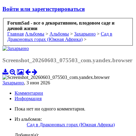
Войти или зарегистрироваться
ForumSad - все о декоративном, плодовом саде и
дачной жизни
Главная
Альбомы
>
Альбомы
>
Захарьино
>
Сад в
Драконовых горах (Южная Африка)
>
Screenshot_20260603_075503_com.yandex.browser
Захарьино
,
3 июн 2026
Комментарии
Информация
Пока нет ни одного комментария.
Из альбомов:
Сад в Драконовых горах (Южная Африка)
Добавил(а):