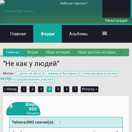
Забыли пароль?
Регистрация
Главная
Форум
Альбомы
Главная
Форум
Наши истории
Наши дачные истории
"Не как у людей"
Метки:
дети на даче
жизнь в бытовке
планировка участка
фотографирование участка
< Назад
1
2
3
4
5
6
7
Вперёд >
Шери2
000
Татьяна
Tatiana2002 сказал(а):
↑