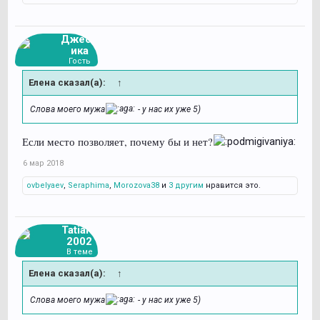
Джесс
ика
Гость
Елена сказал(а):
↑
Слова моего мужа
- у нас их уже 5)
Если место позволяет, почему бы и нет?
6 мар 2018
ovbelyaev
,
Seraphima
,
Morozova38
и
3 другим
нравится это.
Tatiana
2002
В теме
Елена сказал(а):
↑
Слова моего мужа
- у нас их уже 5)