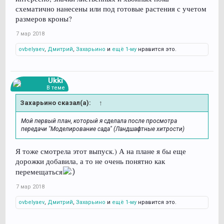
схематично нанесены или под готовые растения с учетом
размеров кроны?
7 мар 2018
ovbelyaev
,
Дмитрий
,
Захарьино
и
ещё 1-му
нравится это.
Ukki
В теме
Захарьино сказал(а):
↑
Мой первый план, который я сделала после просмотра
передачи "Моделирование сада" (Ландшафтные хитрости)
Я тоже смотрела этот выпуск.) А на плане я бы еще
дорожки добавила, а то не очень понятно как
перемещаться
7 мар 2018
ovbelyaev
,
Дмитрий
,
Захарьино
и
ещё 1-му
нравится это.