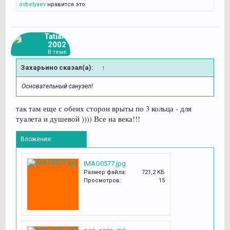
ovbelyaev
нравится это.
Tatiana
2002
В теме
Захарьино сказал(а):
↑
Основательный санузел!
так там еще с обеих сторон врыты по 3 кольца - для
туалета и душевой )))) Все на века!!!
Вложения:
IMAG0577.jpg
Размер файла:
721,2 КБ
Просмотров:
15