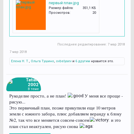
первый план.jpg
Размер файла:
351,1 КБ
Просмотров:
20
Последнее редактирование:
7 мар 2018
7 мар 2018
Елена Н. Т.
,
Ольга Тушино
,
ovbelyaev
и
6 другим
нравится это.
Tatiana
2002
В теме
Рукоделие просто, а не план!
У меня все проще -
рисую...
Это первичный план, позже прикупили еще 10 метров
земли с южного забора, плюс добавляем веранду к блоку
№2, так что все меняется совсем-совсем
и это
план стал неактуален, рисую снова