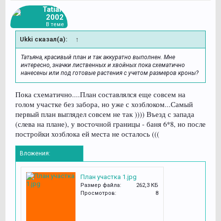
Tatiana
2002
В теме
Ukki сказал(а):
↑
Татьяна, красивый план и так аккуратно выполнен. Мне
интересно, значки лиственных и хвойных пока схематично
нанесены или под готовые растения с учетом размеров кроны?
Пока схематично....План составлялся еще совсем на
голом участке без забора, но уже с хозблоком...Самый
первый план выглядел совсем не так )))) Въезд с запада
(слева на плане), у восточной границы - баня 6*8, но после
постройки хозблока ей места не осталось (((
Вложения:
План участка 1.jpg
Размер файла:
262,3 КБ
Просмотров:
8