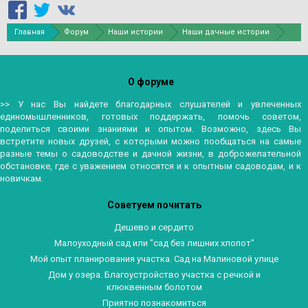
Главная
Форум
Наши истории
Наши дачные истории
О форуме
>> У нас Вы найдете благодарных слушателей и увлеченных
единомышленников, готовых поддержать, помочь советом,
поделиться своими знаниями и опытом. Возможно, здесь Вы
встретите новых друзей, с которыми можно пообщаться на самые
разные темы о садоводстве и дачной жизни, в доброжелательной
обстановке, где с уважением относятся и к опытным садоводам, и к
новичкам.
Советуем почитать
Дешево и сердито
Малоуходный сад или "сад без лишних хлопот"
Мой опыт планирования участка. Сад на Малиновой улице
Дом у озера. Благоустройство участка с речкой и
клюквенным болотом
Приятно познакомиться