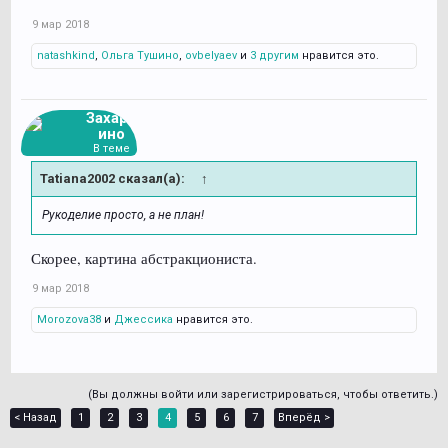
9 мар 2018
natashkind
,
Ольга Тушино
,
ovbelyaev
и
3 другим
нравится это.
Захарь
ино
В теме
Tatiana2002 сказал(а):
↑
Рукоделие просто, а не план!
Скорее, картина абстракциониста.
9 мар 2018
Morozova38
и
Джессика
нравится это.
(Вы должны войти или зарегистрироваться, чтобы ответить.)
< Назад
1
2
3
4
5
6
7
Вперёд >