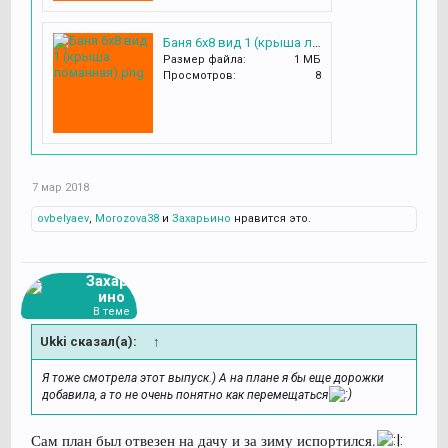
Баня 6х8 вид 1 (крыша ломанная).png
Размер файла:
1 МБ
Просмотров:
8
7 мар 2018
ovbelyaev
,
Morozova38
и
Захарьино
нравится это.
Захарь
ино
В теме
Ukki сказал(а):
↑
Я тоже смотрела этот выпуск.) А на плане я бы еще дорожки
добавила, а то не очень понятно как перемещаться
Сам план был отвезен на дачу и за зиму испортился.