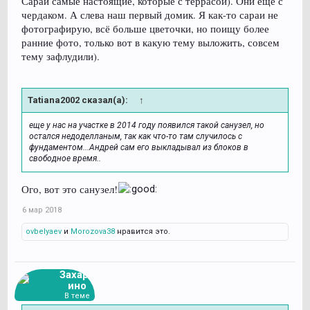
Сараи самые настоящие, которые с террасой). Они ещё с
чердаком. А слева наш первый домик. Я как-то сараи не
фотографирую, всё больше цветочки, но поищу более
ранние фото, только вот в какую тему выложить, совсем
тему зафлудили).
Tatiana2002 сказал(а):
↑
еще у нас на участке в 2014 году появился такой санузел, но
остался недоделланым, так как что-то там случилось с
фундаментом...Андрей сам его выкладывал из блоков в
свободное время..
Ого, вот это санузел!
6 мар 2018
ovbelyaev
и
Morozova38
нравится это.
Захарь
ино
В теме