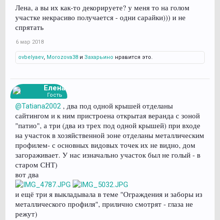
Лена, а вы их как-то декорируете? у меня то на голом
участке некрасиво получается - одни сарайки))) и не
спрятать
6 мар 2018
ovbelyaev
,
Morozova38
и
Захарьино
нравится это.
Елена
Гость
, два под одной крышей отделаны
@Tatiana2002
сайтингом и к ним пристроена открытая веранда с зоной
"патио", а три (два из трех под одной крышей) при входе
на участок в хозяйственной зоне отделаны металлическим
профилем- с основных видовых точек их не видно, дом
загораживает. У нас изначально участок был не голый - в
старом СНТ)
вот два
и ещё три я выкладывала в теме "Ограждения и заборы из
металлического профиля", прилично смотрят - глаза не
режут)