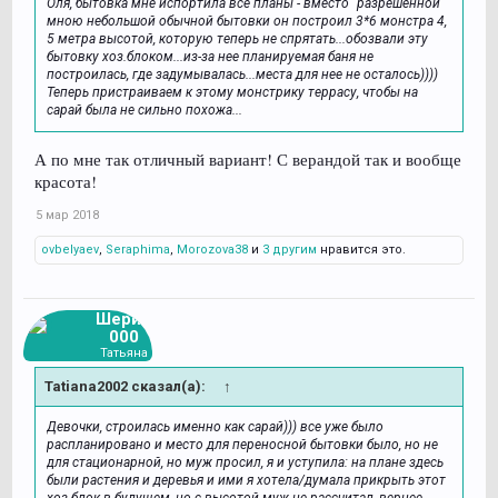
Оля, бытовка мне испортила все планы - вместо "разрешенной"
мною небольшой обычной бытовки он построил 3*6 монстра 4,
5 метра высотой, которую теперь не спрятать...обозвали эту
бытовку хоз.блоком...из-за нее планируемая баня не
построилась, где задумывалась...места для нее не осталось))))
Теперь пристраиваем к этому монстрику террасу, чтобы на
сарай была не сильно похожа...
А по мне так отличный вариант! С верандой так и вообще
красота!
5 мар 2018
ovbelyaev
,
Seraphima
,
Morozova38
и
3 другим
нравится это.
Шери2
000
Татьяна
Tatiana2002 сказал(а):
↑
Девочки, строилась именно как сарай))) все уже было
распланировано и место для переносной бытовки было, но не
для стационарной, но муж просил, я и уступила: на плане здесь
были растения и деревья и ими я хотела/думала прикрыть этот
хоз блок в будущем, но с высотой муж не рассчитал, вернее