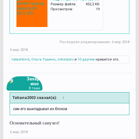
Размер файла:
452,2 КБ
Просмотров:
19
Последнее редактирование:
6 мар 2018
6 мар 2018
natashkind
,
Ольга Тушино
,
ovbelyaev
и
10 другим
нравится это.
Захарь
ино
В теме
Tatiana2002 сказал(а):
↑
сам его выкладывал из блоков
Основательный санузел!
6 мар 2018