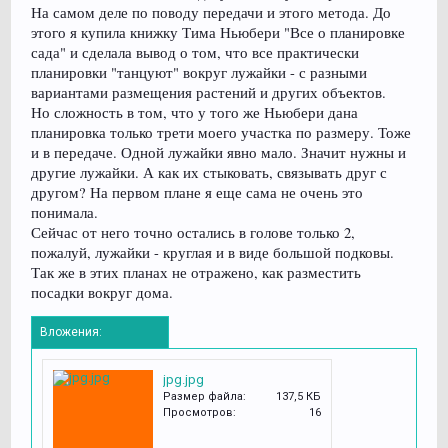
На самом деле по поводу передачи и этого метода. До
этого я купила книжку Тима Ньюбери "Все о планировке
сада" и сделала вывод о том, что все практически
планировки "танцуют" вокруг лужайки - с разными
вариантами размещения растений и других объектов.
Но сложность в том, что у того же Ньюбери дана
планировка только трети моего участка по размеру. Тоже
и в передаче. Одной лужайки явно мало. Значит нужны и
другие лужайки. А как их стыковать, связывать друг с
другом? На первом плане я еще сама не очень это
понимала.
Сейчас от него точно остались в голове только 2,
пожалуй, лужайки - круглая и в виде большой подковы.
Так же в этих планах не отражено, как разместить
посадки вокруг дома.
Вложения:
jpg.jpg
Размер файла:
137,5 КБ
Просмотров:
16