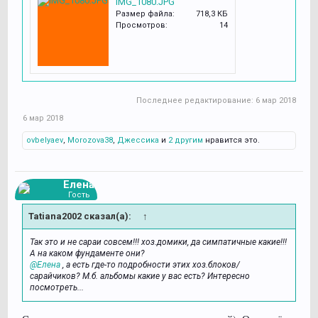
IMG_1080.JPG
Размер файла:
718,3 КБ
Просмотров:
14
Последнее редактирование:
6 мар 2018
6 мар 2018
ovbelyaev
,
Morozova38
,
Джессика
и
2 другим
нравится это.
Елена
Гость
Tatiana2002 сказал(а):
↑
Так это и не сараи совсем!!! хоз.домики, да симпатичные какие!!!
А на каком фундаменте они?
@Елена
, а есть где-то подробности этих хоз.блоков/
сарайчиков? М.б. альбомы какие у вас есть? Интересно
посмотреть...