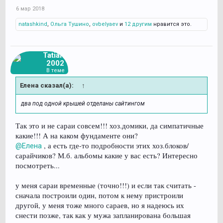
6 мар 2018
natashkind
,
Ольга Тушино
,
ovbelyaev
и
12 другим
нравится это.
Tatiana
2002
В теме
Елена сказал(а):
↑
два под одной крышей отделаны сайтингом
Так это и не сараи совсем!!! хоз.домики, да симпатичные
какие!!! А на каком фундаменте они?
, а есть где-то подробности этих хоз.блоков/
@Елена
сарайчиков? М.б. альбомы какие у вас есть? Интересно
посмотреть...
у меня сараи временные (точно!!!) и если так считать -
сначала построили один, потом к нему пристроили
другой, у меня тоже много сараев, но я надеюсь их
снести позже, так как у мужа запланирована большая