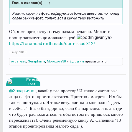
Елена сказал(а):
↑
Я как-то сараи не фотографирую, всё больше цветочки, но поищу
более ранние фото, только вот в какую тему выложить
Ой, я же прекрасную тему начала недавно. Милости
прошу заглянуть домовладельцев!
:
https://forumsad.ru/threads/dom-i-sad.312/
6 мар 2018
ovbelyaev
,
Seraphima
,
Morozova38
и
2 другим
нравится это.
Елена
Гость
, какой у вас простор! И какие счастливые
@Захарьино
лица на фото, просто светятся. Приятно смотреть. И я бы
так же поступала). Я тоже визуалистка и мне надо "здесь
и сейчас". Было бы здорово, если бы нарисовали план, где
что будет располагаться, чтобы потом не пришлось много
пересаживать). Очень рекомендую книгу А. Сапелина "10
этапов проектирования малого сада").