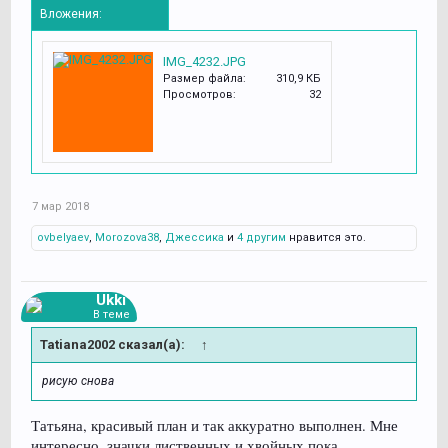
Вложения:
IMG_4232.JPG
Размер файла:
310,9 КБ
Просмотров:
32
7 мар 2018
ovbelyaev
,
Morozova38
,
Джессика
и
4 другим
нравится это.
Ukki
В теме
Tatiana2002 сказал(а):
↑
рисую снова
Татьяна, красивый план и так аккуратно выполнен. Мне
интересно, значки лиственных и хвойных пока