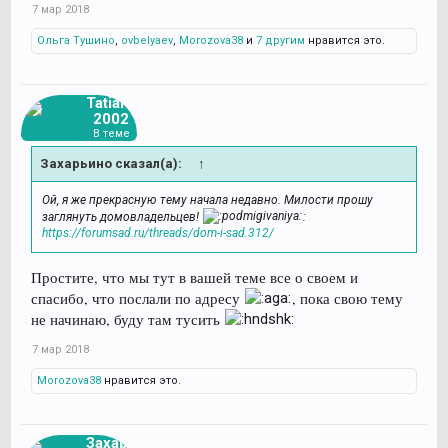
7 мар 2018
Ольга Тушино
,
ovbelyaev
,
Morozova38
и
7 другим
нравится это.
Tatiana
2002
В теме
Захарьино сказал(а):
↑
Ой, я же прекрасную тему начала недавно. Милости прошу
заглянуть домовладельцев!
:
https://forumsad.ru/threads/dom-i-sad.312/
Простите, что мы тут в вашей теме все о своем и
спасибо, что послали по адресу
, пока свою тему
не начинаю, буду там тусить
7 мар 2018
Morozova38
нравится это.
Захарь