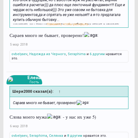
ошибся в расчетах))) да плюс еще ленточный фундамент!!! Еще и
чердак есть небольшой))) Это уже совсем не бытовка для
инструментов,да и спрятать ее уже нельзя!!! а я-то предлагала
купить обычную бытовку...
Нажмите, чтобы раскрыть...
ночевать мы там не ночевали, но мебель там стоит и кровать
тоже- полежать/ отдохнуть, ездим на ночь в квартиру с
ванной)))
Сараев много не бывает, проверено!
А другие сараи появились уже когда стало понятно, что
инстументы все-таки негде хранить
сначала сарай
5 мар 2018
временный( без фундамента) с твердым обещанием мужа , что
ovbelyaev
,
Надежда из Черного
,
Seraphima
и
6 другим
нравится
уберет его позже обязательно....
это.
позже к сараю пристроили террасу с твердым полом )))
Елена
Гость
Шери2000 сказал(а):
↑
Сараев много не бывает, проверено!
Слова моего мужа
- у нас их уже 5)
6 мар 2018
ovbelyaev
,
Seraphima
,
Селянка
и
8 другим
нравится это.