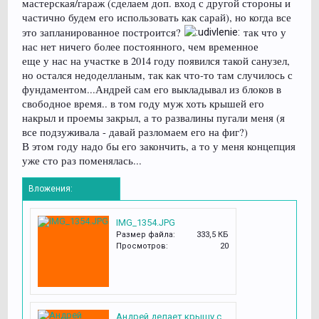
мастерская/гараж (сделаем доп. вход с другой стороны и
частично будем его использовать как сарай), но когда все
это запланированное построится?
так что у
нас нет ничего более постоянного, чем временное
еще у нас на участке в 2014 году появился такой санузел,
но остался недоделланым, так как что-то там случилось с
фундаментом...Андрей сам его выкладывал из блоков в
свободное время.. в том году муж хоть крышей его
накрыл и проемы закрыл, а то развалины пугали меня (я
все подзуживала - давай разломаем его на фиг?)
В этом году надо бы его закончить, а то у меня концепция
уже сто раз поменялась...
Вложения:
IMG_1354.JPG
Размер файла:
333,5 КБ
Просмотров:
20
Андрей делает крышу санузлу 09 2017.JPG